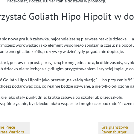
Paczkomat, Poczta, Kurier (tania dostawa w promocji)
rzystać Goliath Hipo Hipolit w 
się nowa gra lub zabawka, najcenniejsze są pierwsze reakcje dziecka — 
t
możesz wprowadzić jako element wspólnego spędzania czasu: na popoł
nie energii albo krótką rozrywkę w dzień, gdy pogoda nie dopisuje.
start, postaw na prostą, przyjazną formę: jedna tura, krótkie zasady, szyb
 dziecko nie zniechęca się długim przygotowaniem i szybciej łapie „o co 
 Goliath Hipo Hipolit jako prezent „na każdą okazję” — bo przy cenie 85.7
chcesz podarować coś, co realnie będzie używane, a nie tylko odłożone na
rę jako stały punkt dnia: krótka zabawa po szkole lub przedszkolu.
 wspólne granie, by dziecko miało wsparcie i mogło czerpać radość razem 
ne Piece
Gra planszowa
irate Warriors
Ravensburger