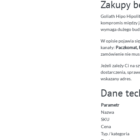
Zakupy be
Goliath Hipo Hipoli
kompromis między ja
wymaga dużego budż
W opisie pojawia si
kanały:
Paczkomat, 
zamówienie nie mus
Jeżeli zależy Ci na
dostarczenia, sprawd
wskazany adres.
Dane tec
Parametr
Nazwa
SKU
Cena
Typ / kategoria