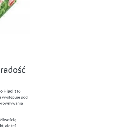
 radość
o Hipolit
to
i występuje pod
 porównywania
żliwością
t, ale też