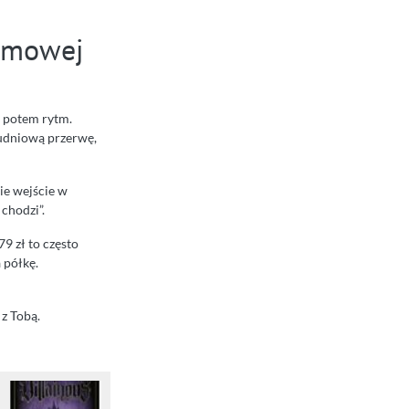
domowej
a potem rytm.
udniową przerwę,
kie wejście w
chodzi”.
9 zł to często
 półkę.
z Tobą.