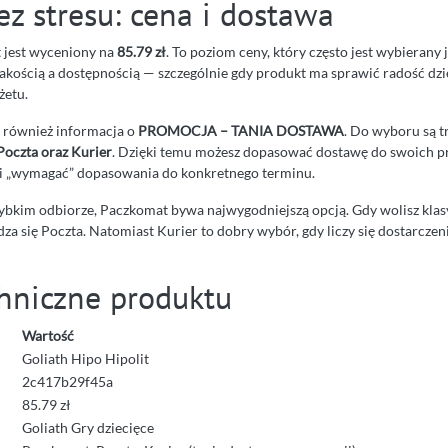
z stresu: cena i dostawa
t jest wyceniony na
85.79 zł
. To poziom ceny, który często jest wybierany
kością a dostępnością — szczególnie gdy produkt ma sprawić radość dzie
etu.
ę również informacja o
PROMOCJA – TANIA DOSTAWA
. Do wyboru są 
Poczta oraz Kurier
. Dzięki temu możesz dopasować dostawę do swoich pre
i „wymagać” dopasowania do konkretnego terminu.
 szybkim odbiorze, Paczkomat bywa najwygodniejszą opcją. Gdy wolisz kla
za się Poczta. Natomiast Kurier to dobry wybór, gdy liczy się dostarcze
hniczne produktu
Wartość
Goliath Hipo Hipolit
2c417b29f45a
85.79 zł
Goliath Gry dziecięce