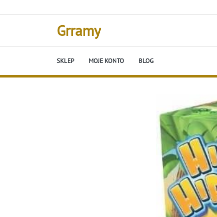
Skip
to
content
Grramy
SKLEP
MOJE KONTO
BLOG