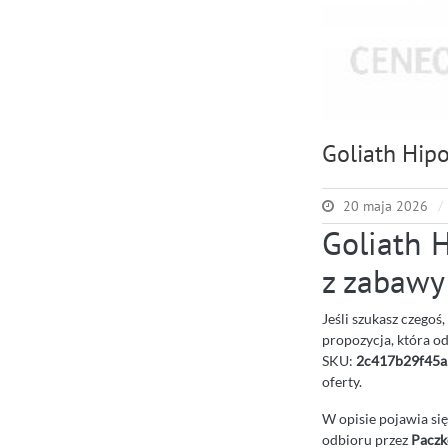
Goliath Hipo
20 maja 2026
Goliath H
z zabawy
Jeśli szukasz czegoś
propozycja, która o
SKU:
2c417b29f45a
oferty.
W opisie pojawia si
odbioru przez
Paczk