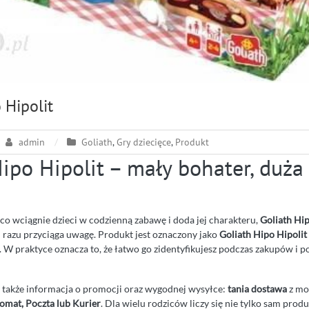
 Hipolit
admin
Goliath
,
Gry dziecięce
,
Produkt
ipo Hipolit – mały bohater, duża
, co wciągnie dzieci w codzienną zabawę i doda jej charakteru,
Goliath Hip
d razu przyciąga uwagę. Produkt jest oznaczony jako
Goliath Hipo Hipolit
. W praktyce oznacza to, że łatwo go zidentyfikujesz podczas zakupów i
ę także informacja o promocji oraz wygodnej wysyłce:
tania dostawa
z mo
omat, Poczta lub Kurier
. Dla wielu rodziców liczy się nie tylko sam produk