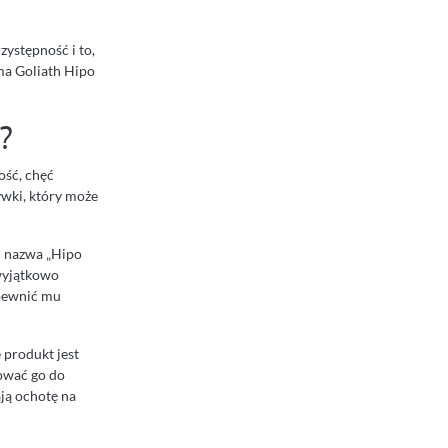
rzystępność i to,
ma Goliath Hipo
?
ość, chęć
ywki, który może
u nazwa „Hipo
 wyjątkowo
apewnić mu
e produkt jest
ować go do
ają ochotę na