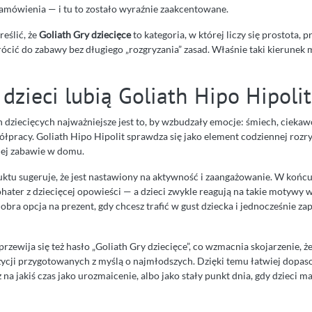
zamówienia — i tu to zostało wyraźnie zaakcentowane.
eślić, że
Goliath Gry dziecięce
to kategoria, w której liczy się prostota, p
ócić do zabawy bez długiego „rozgryzania” zasad. Właśnie taki kierunek 
dzieci lubią Goliath Hipo Hipolit
 dziecięcych najważniejsze jest to, by wzbudzały emocje: śmiech, ciekaw
ółpracy. Goliath Hipo Hipolit sprawdza się jako element codziennej rozr
nej zabawie w domu.
ktu sugeruje, że jest nastawiony na aktywność i zaangażowanie. W końc
ohater z dziecięcej opowieści — a dzieci zwykle reagują na takie motywy
dobra opcja na prezent, gdy chcesz trafić w gust dziecka i jednocześnie z
przewija się też hasło „Goliath Gry dziecięce”, co wzmacnia skojarzenie, ż
ycji przygotowanych z myślą o najmłodszych. Dzięki temu łatwiej dopas
na jakiś czas jako urozmaicenie, albo jako stały punkt dnia, gdy dzieci m