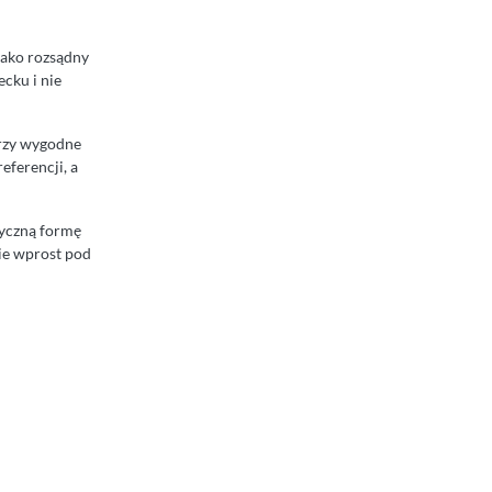
 jako rozsądny
cku i nie
trzy wygodne
ferencji, a
syczną formę
nie wprost pod