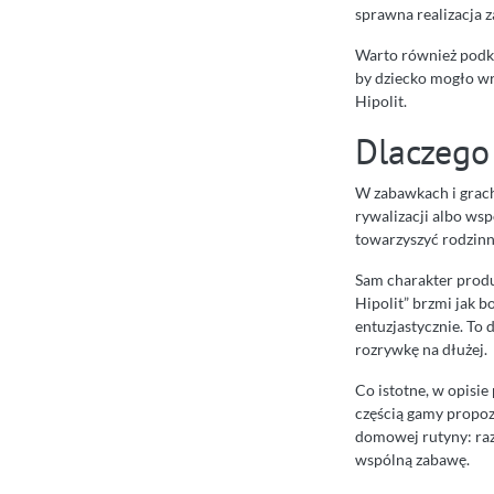
sprawna realizacja 
Warto również podkr
by dziecko mogło wr
Hipolit.
Dlaczego 
W zabawkach i grach
rywalizacji albo wsp
towarzyszyć rodzin
Sam charakter produ
Hipolit” brzmi jak b
entuzjastycznie. To 
rozrywkę na dłużej.
Co istotne, w opisie 
częścią gamy propoz
domowej rutyny: raz 
wspólną zabawę.