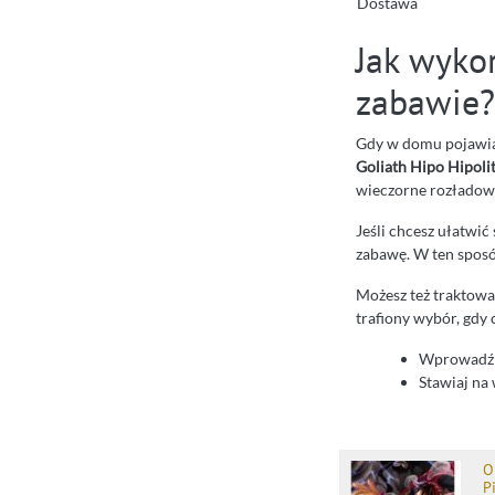
Dostawa
Jak wyko
zabawie?
Gdy w domu pojawia 
Goliath Hipo Hipoli
wieczorne rozładowa
Jeśli chcesz ułatwić 
zabawę. W ten sposób
Możesz też traktować
trafiony wybór, gdy 
Wprowadź g
Stawiaj na
O
P