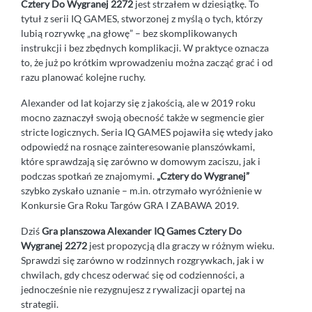
Cztery Do Wygranej 2272
jest strzałem w dziesiątkę. To
tytuł z serii IQ GAMES, stworzonej z myślą o tych, którzy
lubią rozrywkę „na głowę” – bez skomplikowanych
instrukcji i bez zbędnych komplikacji. W praktyce oznacza
to, że już po krótkim wprowadzeniu można zacząć grać i od
razu planować kolejne ruchy.
Alexander od lat kojarzy się z jakością, ale w 2019 roku
mocno zaznaczył swoją obecność także w segmencie gier
stricte logicznych. Seria IQ GAMES pojawiła się wtedy jako
odpowiedź na rosnące zainteresowanie planszówkami,
które sprawdzają się zarówno w domowym zaciszu, jak i
podczas spotkań ze znajomymi.
„Cztery do Wygranej”
szybko zyskało uznanie – m.in. otrzymało wyróżnienie w
Konkursie Gra Roku Targów GRA I ZABAWA 2019.
Dziś
Gra planszowa Alexander IQ Games Cztery Do
Wygranej 2272
jest propozycją dla graczy w różnym wieku.
Sprawdzi się zarówno w rodzinnych rozgrywkach, jak i w
chwilach, gdy chcesz oderwać się od codzienności, a
jednocześnie nie rezygnujesz z rywalizacji opartej na
strategii.