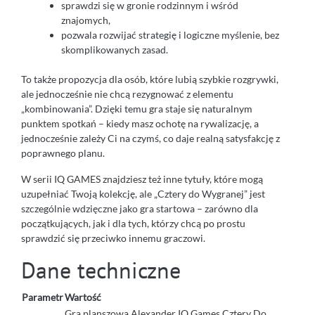
sprawdzi się w gronie rodzinnym i wśród
znajomych,
pozwala rozwijać strategię i logiczne myślenie, bez
skomplikowanych zasad.
To także propozycja dla osób, które lubią szybkie rozgrywki,
ale jednocześnie nie chcą rezygnować z elementu
„kombinowania”. Dzięki temu gra staje się naturalnym
punktem spotkań – kiedy masz ochotę na rywalizację, a
jednocześnie zależy Ci na czymś, co daje realną satysfakcję z
poprawnego planu.
W serii IQ GAMES znajdziesz też inne tytuły, które mogą
uzupełniać Twoją kolekcję, ale „Cztery do Wygranej” jest
szczególnie wdzięczne jako gra startowa – zarówno dla
początkujących, jak i dla tych, którzy chcą po prostu
sprawdzić się przeciwko innemu graczowi.
Dane techniczne
Parametr
Wartość
Gra planszowa Alexander IQ Games Cztery Do