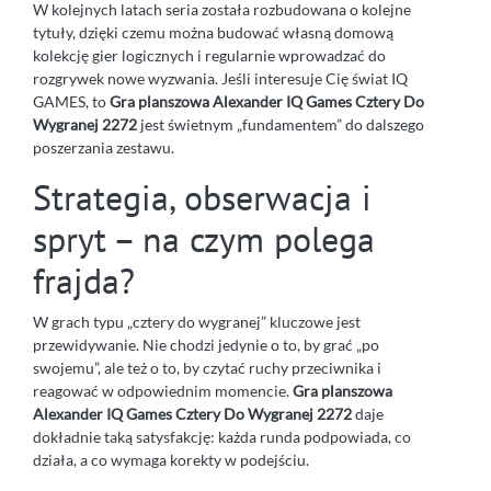
W kolejnych latach seria została rozbudowana o kolejne
tytuły, dzięki czemu można budować własną domową
kolekcję gier logicznych i regularnie wprowadzać do
rozgrywek nowe wyzwania. Jeśli interesuje Cię świat IQ
GAMES, to
Gra planszowa Alexander IQ Games Cztery Do
Wygranej 2272
jest świetnym „fundamentem” do dalszego
poszerzania zestawu.
Strategia, obserwacja i
spryt – na czym polega
frajda?
W grach typu „cztery do wygranej” kluczowe jest
przewidywanie. Nie chodzi jedynie o to, by grać „po
swojemu”, ale też o to, by czytać ruchy przeciwnika i
reagować w odpowiednim momencie.
Gra planszowa
Alexander IQ Games Cztery Do Wygranej 2272
daje
dokładnie taką satysfakcję: każda runda podpowiada, co
działa, a co wymaga korekty w podejściu.