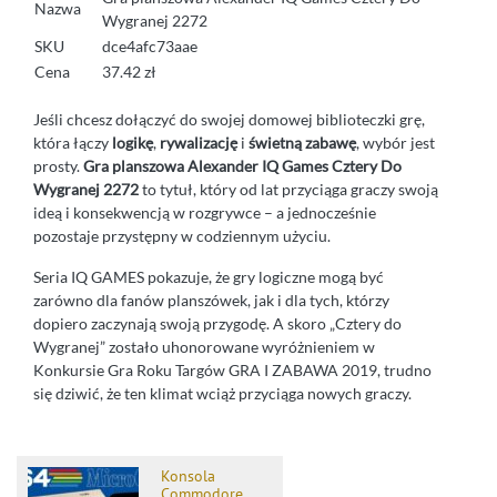
Nazwa
Wygranej 2272
SKU
dce4afc73aae
Cena
37.42 zł
Jeśli chcesz dołączyć do swojej domowej biblioteczki grę,
która łączy
logikę
,
rywalizację
i
świetną zabawę
, wybór jest
prosty.
Gra planszowa Alexander IQ Games Cztery Do
Wygranej 2272
to tytuł, który od lat przyciąga graczy swoją
ideą i konsekwencją w rozgrywce – a jednocześnie
pozostaje przystępny w codziennym użyciu.
Seria IQ GAMES pokazuje, że gry logiczne mogą być
zarówno dla fanów planszówek, jak i dla tych, którzy
dopiero zaczynają swoją przygodę. A skoro „Cztery do
Wygranej” zostało uhonorowane wyróżnieniem w
Konkursie Gra Roku Targów GRA I ZABAWA 2019, trudno
się dziwić, że ten klimat wciąż przyciąga nowych graczy.
Konsola
Commodore