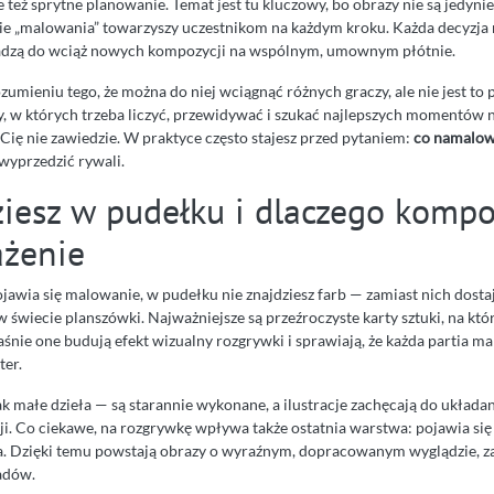
e też sprytne planowanie. Temat jest tu kluczowy, bo obrazy nie są jedynie
e „malowania” towarzyszy uczestnikom na każdym kroku. Każda decyzja 
adzą do wciąż nowych kompozycji na wspólnym, umownym płótnie.
zumieniu tego, że można do niej wciągnąć różnych graczy, ale nie jest to 
 gry, w których trzeba liczyć, przewidywać i szukać najlepszych momentów
Cię nie zawiedzie. W praktyce często stajesz przed pytaniem:
co namalow
wyprzedzić rywali.
ziesz w pudełku i dlaczego komp
ażenie
jawia się malowanie, w pudełku nie znajdziesz farb — zamiast nich dosta
świecie planszówki. Najważniejsze są przeźroczyste karty sztuki, na któr
aśnie one budują efekt wizualny rozgrywki i sprawiają, że każda partia m
ter.
ak małe dzieła — są starannie wykonane, a ilustracje zachęcają do układa
. Co ciekawe, na rozgrywkę wpływa także ostatnia warstwa: pojawia się k
ta. Dzięki temu powstają obrazy o wyraźnym, dopracowanym wyglądzie, z
adów.