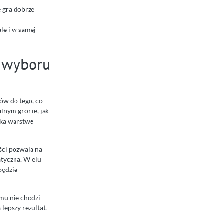
e gra dobrze
le i w samej
d wyboru
ów do tego, co
lnym gronie, jak
jaką warstwę
ości pozwala na
atyczna. Wielu
będzie
emu nie chodzi
lepszy rezultat.