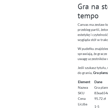
Gra na st
tempo
Canvas ma zestaw k
przebieg partii, żet
estetykę i czytelność
wygląda stół w trakc
W pudełku znajdzies
sprawiają, że gracze
uwagę uczestników n
Jeśli szukasz tytuł
do grania,
Gra plan
Element
Dane
Nazwa
Gra plan
SKU
83ea654
Cena
95.72 zł
Liczba
1-5