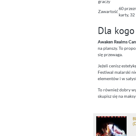
graczy
60 przezr
Zawartość
karty, 32
Dla kogo
Awaken Realms Can
na planszy. To propo
się przewaga.
Jeżeli cenisz estety
Festiwal malarski ni
elementów i w satys
To również dobry wy
skupisz się na maks
B
(D