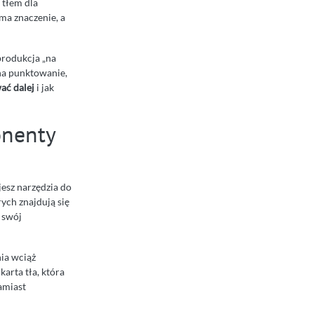
 tłem dla
ma znaczenie, a
produkcja „na
 na punktowanie,
ać dalej
i jak
onenty
jesz narzędzia do
ych znajdują się
a swój
nia wciąż
arta tła, która
amiast