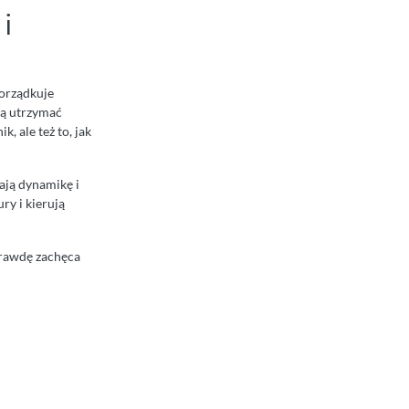
 i
orządkuje
ają utrzymać
k, ale też to, jak
ają dynamikę i
ry i kierują
prawdę zachęca