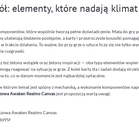
ół: elementy, które nadają klimat
omponentów, które wspólnie tworzą pełne doświadczenie. Mata do gry p
ony ułatwiają śledzenie postępów, a karty i przezroczyste koszulki pomag
 w trakcie działania. To ważne, bo przy grze o sztuce liczy się nie tylko wyni
ie rozgrywki.
z też żetony wstążek oraz żetony inspiracji — oba typy elementów wspier
 mogą reagować na sytuację w grze. Z kolei karty tła i zadań dodają struktu
a to, co w danym momencie jest najbardziej opłacalne.
u, w którym temat jest spójny z mechaniką, a wykonanie komponentów na
szowa Awaken Realms Canvas
jest propozycją wartą uwagi.
szowa Awaken Realms Canvas
dd95f