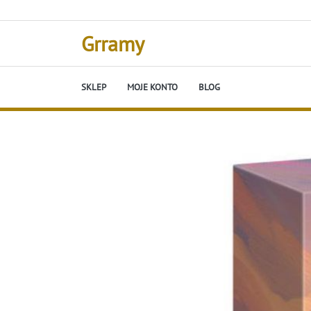
Skip
to
content
Grramy
SKLEP
MOJE KONTO
BLOG