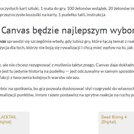
oczystych kart sztuki, 1 mata do gry, 100 żetonów wstążek, 20 żetonów in
 przezroczyste koszulki na karty, 1 pudełko talii, instrukcja
 Canvas będzie najlepszym wybo
vas
sprawdzi się szczególnie wtedy, gdy lubisz gry, które łączą temat z r
zycja dla tych, którzy nie boją się rywalizacji i chcą mieć wpływ na to, ja
kę, ale nie chcesz rezygnować z myślenia taktycznego, Canvas daje dokładn
e jest tu jedynie historią na pudełku — jest odczuwalny w samym sposobi
fakcji z tworzenia kolejnych warstw obrazu.
bór na spotkania, bo gra pozwala dostosować styl rozgrywki do własnyc
ymalizacji punktów, innym razem postawisz na sprytne reakcje na ruchy 
LACKTAIL
Dead Rising 4
igital)
(Digital)