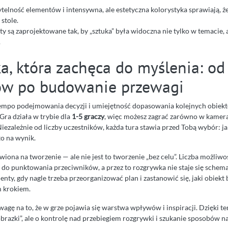
telność elementów i intensywna, ale estetyczna kolorystyka sprawiają, ż
stole.
 są zaprojektowane tak, by „sztuka” była widoczna nie tylko w temacie, a
.
a, która zachęca do myślenia: o
w po budowanie przewagi
tempo podejmowania decyzji i umiejętność dopasowania kolejnych obiekt
 Gra działa w trybie dla
1-5 graczy
, więc możesz zagrać zarówno w kamera
 Niezależnie od liczby uczestników, każda tura stawia przed Tobą wybór: 
to na wynik.
wiona na tworzenie — ale nie jest to tworzenie „bez celu”. Liczba możliw
e do punktowania przeciwników, a przez to rozgrywka nie staje się schem
ty, gdy nagle trzeba przeorganizować plan i zastanowić się, jaki obiekt 
m krokiem.
agę na to, że w grze pojawia się warstwa wpływów i inspiracji. Dzięki t
brazki”, ale o kontrolę nad przebiegiem rozgrywki i szukanie sposobów na 