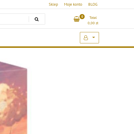
Sklep
Moje konto
BLOG
0
Total
0,00
zł