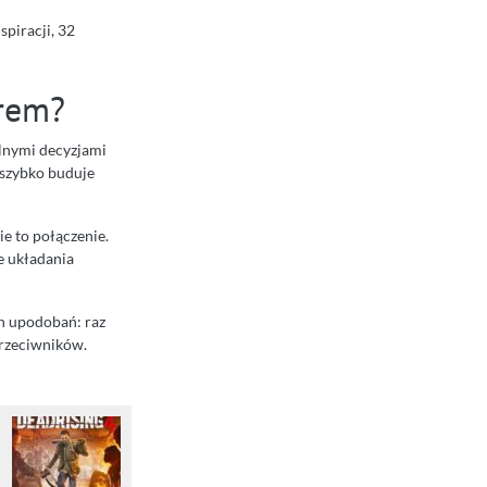
spiracji, 32
rem?
ealnymi decyzjami
k szybko buduje
ie to połączenie.
e układania
h upodobań: raz
przeciwników.