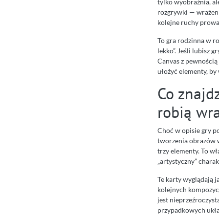
tylko wyobraźnia, al
rozgrywki — wrażeni
kolejne ruchy prow
To gra rodzinna w ro
lekko”. Jeśli lubisz
Canvas z pewnością 
ułożyć elementy, by 
Co znajd
robią wr
Choć w opisie gry po
tworzenia obrazów w 
trzy elementy. To wł
„artystyczny” charak
Te karty wyglądają j
kolejnych kompozycji
jest nieprzeźroczys
przypadkowych ukł