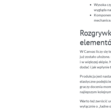
Wysoka czy
wygląda na 
Komponenty
mechanice
Rozgrywk
elementó
W Canvas liczy się 
już zostało ułożone.
i w większej ekipie.
dodać i jak wpłynie 
Produkcja jest nasta
elastyczne podejści
graczy docenia momen
najlepszym kolejny
Warto też zwrócić uw
wyłącznie o „ładne o