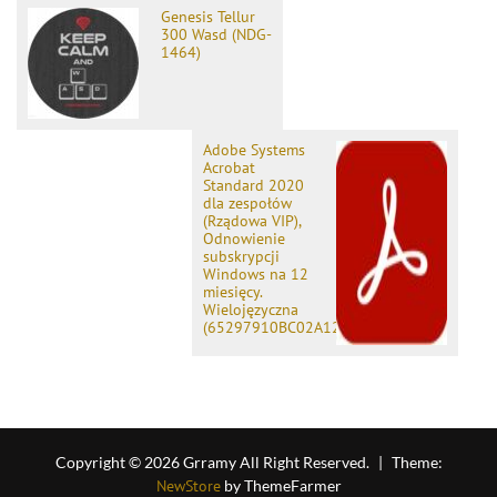
Genesis Tellur
300 Wasd (NDG-
1464)
Adobe Systems
Acrobat
Standard 2020
dla zespołów
(Rządowa VIP),
Odnowienie
subskrypcji
Windows na 12
miesięcy.
Wielojęzyczna
(65297910BC02A12)
Copyright © 2026 Grramy All Right Reserved.
|
Theme:
NewStore
by ThemeFarmer