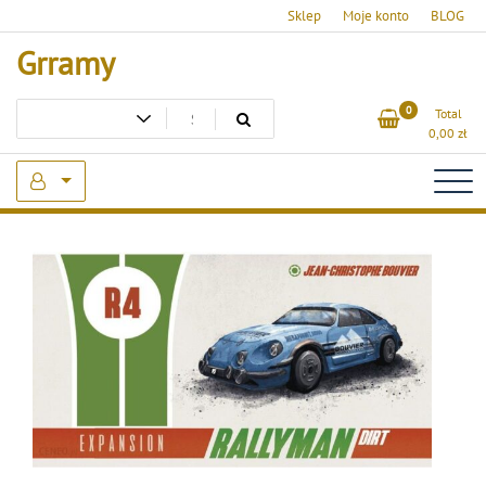
Skip
Sklep
Moje konto
BLOG
to
Grramy
content
0
Total
0,00
zł