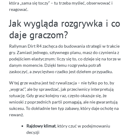
która „sama się toczy” – tu trzeba myśleć, obserwować i
reagować.
Jak wygląda rozgrywka i co
daje graczom?
Rallyman Dirt R4 zachęca do budowania strategii w trakcie
gry. Zamiast jednego, sztywnego planu, masz do czynienia z
podejściem elastycznym: liczy się to, co dzieje się na torze w
danym momencie. Dzięki temu rozgrywka potrafi
zaskoczyć, a zwycięstwo rzadko jest dziełem przypadku.
W tej grze ważna jest też rywalizacja – nie tylko po to, by
„wygrać”, ale by sprawdzać, jak przeciwnicy interpretują
sytuację. Gdy grasz kolejny raz, często okazuje się, że
wnioski z poprzednich partii pomagają, ale nie gwarantują
sukcesu. To dokładnie ten typ zabawy, który daje ochotę na
rewanż.
Rajdowy klimat
, który czuć w podejmowaniu
decyzji