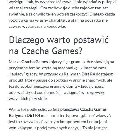
wyścigu – tak, by wyprzedzać rywali i nie wpadać w pułapki
własnej strategii. Gra zachowuje ducha rajdów: raz jest
świetnie, a za chwilę teren potrafi zaskoczyć. Dlatego każda
rozgrywka ma własny charakter, a plan na początku nie
zawsze wystarcza na końcówkę.
Dlaczego warto postawić
na Czacha Games?
Marka
Czacha Games
kojarzy się z grami, które stawiają na
przyjemne tempo, czytelną mechanikę i klimat od razu
„łapiący” graczy. W przypadku Rallyman Dirt R4 dostajesz
produkt, który pasuje do spotkań w gronie znajomych, ale
też do spokojniejszego grania w domu – kiedy chcesz
oderwać się od codzienności i wciągnąć w rozgrywkę
wszystkich przy stole.
Warto też podkreślić, że
Gra planszowa Czacha Games
Rallyman Dirt R4
ma charakter typowo „planszówkowy”:
jest to rozrywka z fizycznym komponentem i emocjami
wynikającymi z podejmowanych decyzji. To nie jest gra,