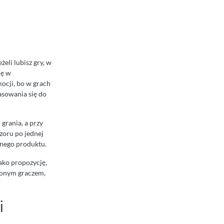
eli lubisz gry, w
ię w
ocji, bo w grach
pasowania się do
grania, a przy
czoru po jednej
anego produktu.
ako propozycję,
czonym graczem,
i