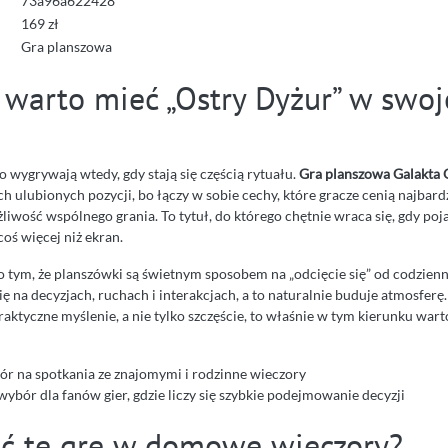
73a96a622428
169 zł
Gra planszowa
 warto mieć „Ostry Dyżur” w swoj
 wygrywają wtedy, gdy stają się częścią rytuału.
Gra planszowa Galakta 
ch ulubionych pozycji, bo łączy w sobie cechy, które gracze cenią najbard
iwość wspólnego grania. To tytuł, do którego chętnie wraca się, gdy poj
coś więcej niż ekran.
o tym, że planszówki są świetnym sposobem na „odcięcie się” od codzie
ię na decyzjach, ruchach i interakcjach, a to naturalnie buduje atmosferę. J
praktyczne myślenie, a nie tylko szczęście, to właśnie w tym kierunku wart
r na spotkania ze znajomymi i rodzinne wieczory
ybór dla fanów gier, gdzie liczy się szybkie podejmowanie decyzji
ść tę grę w domowe wieczory?