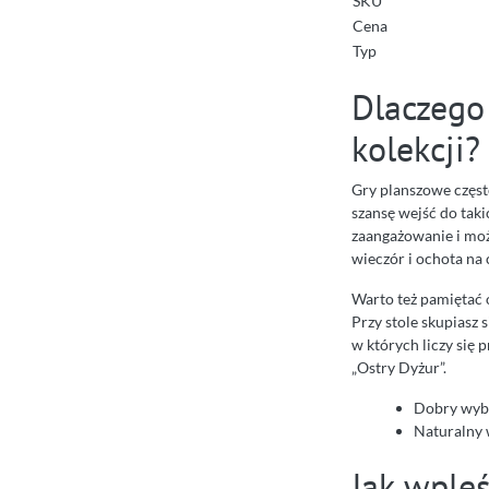
SKU
Cena
Typ
Dlaczego
kolekcji?
Gry planszowe często
szansę wejść do taki
zaangażowanie i możl
wieczór i ochota na 
Warto też pamiętać 
Przy stole skupiasz s
w których liczy się 
„Ostry Dyżur”.
Dobry wybó
Naturalny w
Jak wple