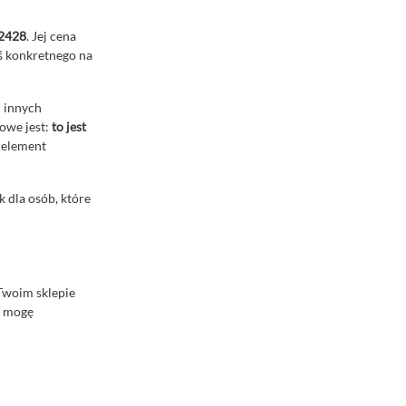
2428
. Jej cena
oś konkretnego na
i innych
zowe jest:
to jest
n element
k dla osób, które
Twoim sklepie
– mogę