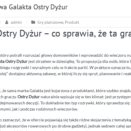
wa Galakta Ostry Dyżur
admin
Gry planszowe
,
Produkt
stry Dyżur – co sprawia, że ta gr
u, który potrafi rozruszać głowy domowników i wprowadzić do wieczoru nut
kta Ostry Dyżur
jest strzałem w dziesiątkę. To propozycja dla osób, które 
iegu rozgrywki i wyraźnym celu w trakcie partii. W praktyce oznacza to,
lej” dostajesz aktywną zabawę, w której liczy się spryt, planowanie i reak
, że sama marka Galakta jest kojarzona z produktami, które szybko znajd
h graczy.
Ostry Dyżur
naturalnie wpisuje się w ten klimat: jest przystępn
podejmowanych decyzji. To dokładnie ten typ rozrywki, który sprawdza si
omymi, jak i podczas rodzinnych wieczorów.
zaznaczyć, że w ofercie pojawiają się także różne skojarzenia z tematyk
(od akcesoriów rowerowych po drobne gadżety), jednak sednem całej sp