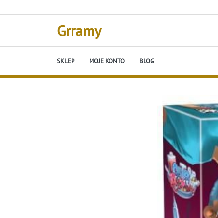
Skip
to
content
Grramy
SKLEP
MOJE KONTO
BLOG