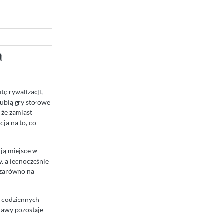
a
ę rywalizacji,
lubią gry stołowe
 że zamiast
cja na to, co
ują miejsce w
y, a jednocześnie
ę zarówno na
ą codziennych
rawy pozostaje