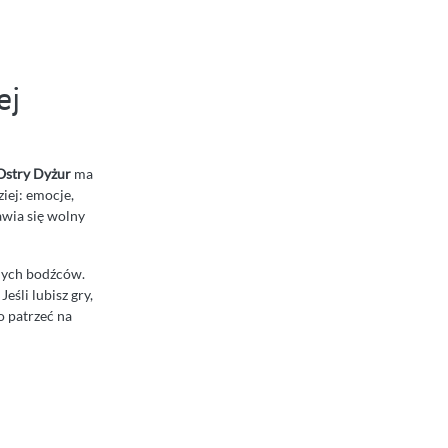
ej
Ostry Dyżur
ma
ziej: emocje,
awia się wolny
nnych bodźców.
eśli lubisz gry,
o patrzeć na