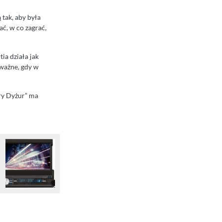
tak, aby była
ać, w co zagrać,
ia działa jak
 ważne, gdy w
try Dyżur” ma