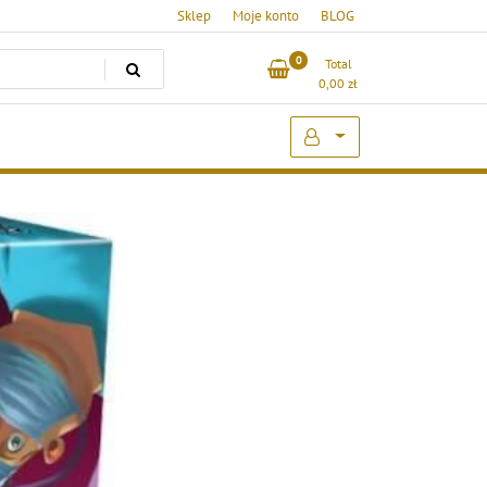
Sklep
Moje konto
BLOG
0
Total
0,00
zł