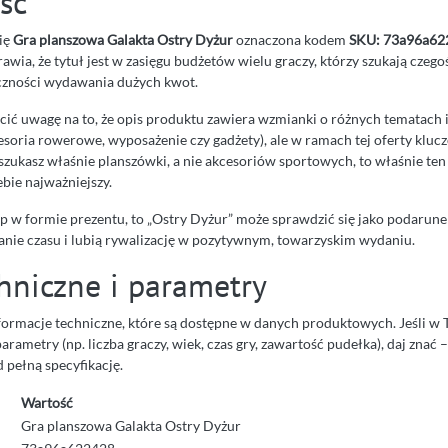
ść
się
Gra planszowa Galakta Ostry Dyżur
oznaczona kodem
SKU: 73a96a62
prawia, że tytuł jest w zasięgu budżetów wielu graczy, którzy szukają czeg
czności wydawania dużych kwot.
ić uwagę na to, że opis produktu zawiera wzmianki o różnych tematach 
esoria rowerowe, wyposażenie czy gadżety), ale w ramach tej oferty kluc
i szukasz właśnie planszówki, a nie akcesoriów sportowych, to właśnie te
bie najważniejszy.
up w formie prezentu, to „Ostry Dyżur” może sprawdzić się jako podarune
anie czasu i lubią rywalizację w pozytywnym, towarzyskim wydaniu.
hniczne i parametry
formacje techniczne, które są dostępne w danych produktowych. Jeśli w 
rametry (np. liczba graczy, wiek, czas gry, zawartość pudełka), daj znać 
 pełną specyfikację.
Wartość
Gra planszowa Galakta Ostry Dyżur