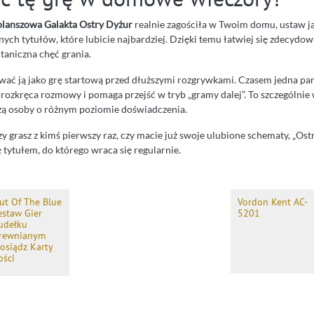
planszowa Galakta Ostry Dyżur
realnie zagościła w Twoim domu, ustaw ją 
nych tytułów, które lubicie najbardziej. Dzięki temu łatwiej się zdecydow
taniczna chęć grania.
wać ją jako grę startową przed dłuższymi rozgrywkami. Czasem jedna part
 rozkręca rozmowy i pomaga przejść w tryb „gramy dalej”. To szczególnie
zą osoby o różnym poziomie doświadczenia.
zy grasz z kimś pierwszy raz, czy macie już swoje ulubione schematy, „Os
ę tytułem, do którego wraca się regularnie.
ut Of The Blue
Vordon Kent AC-
estaw Gier
5201
udełku
rewnianym
osiądz Karty
ości