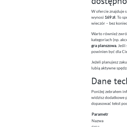
dostępno
W ofercie znajduje 
wynosi
169 zł
. To s
wieczór – bez konie
Warto również zwróc
kategoriach (np. akc
gra planszowa
. Jeśl
powinien być dla Cie
Jeżeli planujesz zak
lubią aktywne spędz
Dane tec
Poniżej zebrałem in
widzisz dodatkowe pa
dopasować tekst pod
Parametr
Nazwa