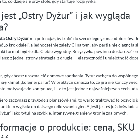
 to, co dzieje się przy stole, gdy startuje rozgrywka.
jest „Ostry Dyżur” i jak wygląda
a?
kta Ostry Dyżur
ma potencjał, by trafić do szerokiego grona odbiorców. Jeż
 „o krok dalej”, a jednocześnie zależy Ci na tym, aby partia nie ciągnęła s
taki format będzie dla Ciebie wygodny. Rozgrywka powinna dostarczać em
alans: z jednej strony strategia, z drugiej – elastyczność i umiejętność do
r, gdy chcesz urozmaicić domowe spotkania. Tytuł zachęca do wspólnego 
 się klimat „kolejnej partii”. W praktyce oznacza to, że gra nie kończy wie
sto motywuje do kontynuacji – a to jest jedna z najważniejszych cech ud
piero zaczynasz przygodę z planszówkami, to warto traktować tę pozycję j
punktem wyjścia do dalszego odkrywania gier. A jeśli jesteś już doświad
Dyżur” jako tytuł na szybkie, intensywne granie w gronie znajomych.
formacje o produkcie: cena, SKU 