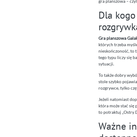
gra planszowa – czyli
Dla kogo 
rozgrywk
Gra planszowa Gala
których trzeba myśleć
nieskończoność, to 
tego typu liczy się b
sytuacji.
To także dobry wybó
stole szybko pojawia
rozgrywce, tylko czę
Jeżeli natomiast do
która może stać się 
to potraktuj „Ostry 
Ważne in