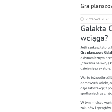
Gra planszo
2 czerwca 2026
Galakta O
wciąga?
Jeśli szukasz tytuł
Gra planszowa Gala
o dynamicznym przeb
„czekania na swoją ko
dzieje się przy stole.
Warto też podkreślić
domowych kolekcjac
daje satysfakcję z 
spotkaniach ze znaj
W tym miejscu warto 
zakupów i sprzętów 