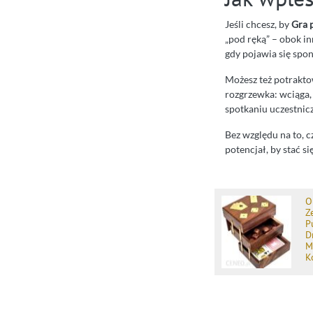
Jeśli chcesz, by
Gra 
„pod ręką” – obok in
gdy pojawia się spon
Możesz też potrakto
rozgrzewka: wciąga,
spotkaniu uczestnic
Bez względu na to, c
potencjał, by stać si
O
Z
P
D
M
K