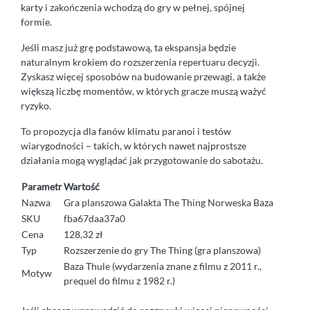
karty i zakończenia wchodzą do gry w pełnej, spójnej
formie.
Jeśli masz już grę podstawową, ta ekspansja będzie
naturalnym krokiem do rozszerzenia repertuaru decyzji.
Zyskasz więcej sposobów na budowanie przewagi, a także
większą liczbę momentów, w których gracze muszą ważyć
ryzyko.
To propozycja dla fanów klimatu paranoi i testów
wiarygodności – takich, w których nawet najprostsze
działania mogą wyglądać jak przygotowanie do sabotażu.
Parametr
Wartość
Nazwa
Gra planszowa Galakta The Thing Norweska Baza
SKU
fba67daa37a0
Cena
128,32 zł
Typ
Rozszerzenie do gry The Thing (gra planszowa)
Baza Thule (wydarzenia znane z filmu z 2011 r.,
Motyw
prequel do filmu z 1982 r.)