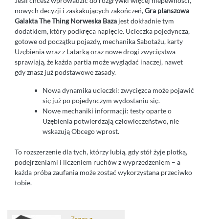
Jeśli chcesz wprowadzić do rozgrywki więcej niepewności,
nowych decyzji i zaskakujących zakończeń,
Gra planszowa
Galakta The Thing Norweska Baza
jest dokładnie tym
dodatkiem, który podkręca napięcie. Ucieczka pojedyncza,
gotowe od początku pojazdy, mechanika Sabotażu, karty
Uzębienia wraz z Latarką oraz nowe drogi zwycięstwa
sprawiają, że każda partia może wyglądać inaczej, nawet
gdy znasz już podstawowe zasady.
Nowa dynamika ucieczki: zwycięzca może pojawić
się już po pojedynczym wydostaniu się.
Nowe mechaniki informacji: testy oparte o
Uzębienia potwierdzają człowieczeństwo, nie
wskazują Obcego wprost.
To rozszerzenie dla tych, którzy lubią, gdy stół żyje plotką,
podejrzeniami i liczeniem ruchów z wyprzedzeniem – a
każda próba zaufania może zostać wykorzystana przeciwko
tobie.
Zegar z