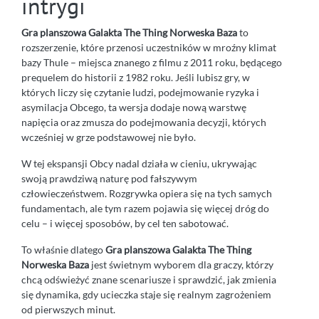
intrygi
Gra planszowa Galakta The Thing Norweska Baza
to
rozszerzenie, które przenosi uczestników w mroźny klimat
bazy Thule – miejsca znanego z filmu z 2011 roku, będącego
prequelem do historii z 1982 roku. Jeśli lubisz gry, w
których liczy się czytanie ludzi, podejmowanie ryzyka i
asymilacja Obcego, ta wersja dodaje nową warstwę
napięcia oraz zmusza do podejmowania decyzji, których
wcześniej w grze podstawowej nie było.
W tej ekspansji Obcy nadal działa w cieniu, ukrywając
swoją prawdziwą naturę pod fałszywym
człowieczeństwem. Rozgrywka opiera się na tych samych
fundamentach, ale tym razem pojawia się więcej dróg do
celu – i więcej sposobów, by cel ten sabotować.
To właśnie dlatego
Gra planszowa Galakta The Thing
Norweska Baza
jest świetnym wyborem dla graczy, którzy
chcą odświeżyć znane scenariusze i sprawdzić, jak zmienia
się dynamika, gdy ucieczka staje się realnym zagrożeniem
od pierwszych minut.