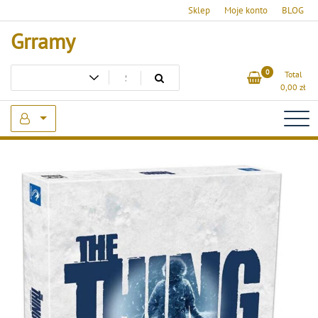
Skip
Sklep
Moje konto
BLOG
to
Grramy
content
0
Total
0,00
zł