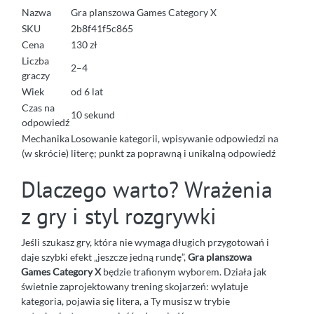
Nazwa
Gra planszowa Games Category X
SKU
2b8f41f5c865
Cena
130 zł
Liczba
2–4
graczy
Wiek
od 6 lat
Czas na
10 sekund
odpowiedź
Mechanika
Losowanie kategorii, wpisywanie odpowiedzi na
(w skrócie)
literę; punkt za poprawną i unikalną odpowiedź
Dlaczego warto? Wrażenia
z gry i styl rozgrywki
Jeśli szukasz gry, która nie wymaga długich przygotowań i
daje szybki efekt „jeszcze jedną rundę”,
Gra planszowa
Games Category X
będzie trafionym wyborem. Działa jak
świetnie zaprojektowany trening skojarzeń: wylatuje
kategoria, pojawia się litera, a Ty musisz w trybie