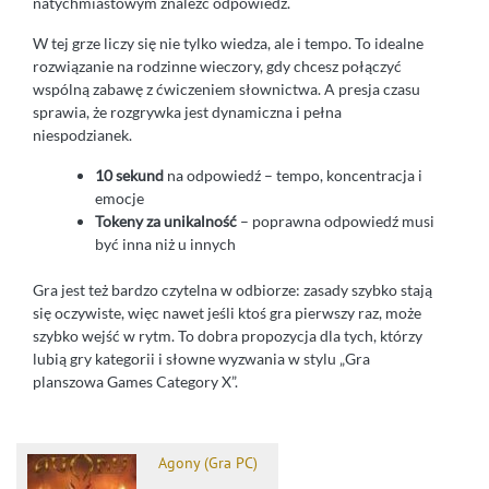
natychmiastowym znaleźć odpowiedź.
W tej grze liczy się nie tylko wiedza, ale i tempo. To idealne
rozwiązanie na rodzinne wieczory, gdy chcesz połączyć
wspólną zabawę z ćwiczeniem słownictwa. A presja czasu
sprawia, że rozgrywka jest dynamiczna i pełna
niespodzianek.
10 sekund
na odpowiedź – tempo, koncentracja i
emocje
Tokeny za unikalność
– poprawna odpowiedź musi
być inna niż u innych
Gra jest też bardzo czytelna w odbiorze: zasady szybko stają
się oczywiste, więc nawet jeśli ktoś gra pierwszy raz, może
szybko wejść w rytm. To dobra propozycja dla tych, którzy
lubią gry kategorii i słowne wyzwania w stylu „Gra
planszowa Games Category X”.
Agony (Gra PC)