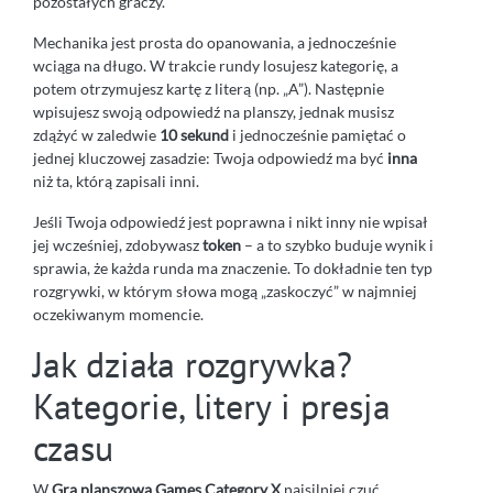
pozostałych graczy.
Mechanika jest prosta do opanowania, a jednocześnie
wciąga na długo. W trakcie rundy losujesz kategorię, a
potem otrzymujesz kartę z literą (np. „A”). Następnie
wpisujesz swoją odpowiedź na planszy, jednak musisz
zdążyć w zaledwie
10 sekund
i jednocześnie pamiętać o
jednej kluczowej zasadzie: Twoja odpowiedź ma być
inna
niż ta, którą zapisali inni.
Jeśli Twoja odpowiedź jest poprawna i nikt inny nie wpisał
jej wcześniej, zdobywasz
token
– a to szybko buduje wynik i
sprawia, że każda runda ma znaczenie. To dokładnie ten typ
rozgrywki, w którym słowa mogą „zaskoczyć” w najmniej
oczekiwanym momencie.
Jak działa rozgrywka?
Kategorie, litery i presja
czasu
W
Gra planszowa Games Category X
najsilniej czuć