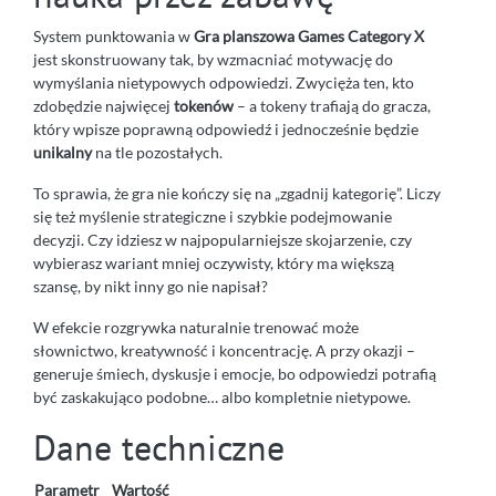
System punktowania w
Gra planszowa Games Category X
jest skonstruowany tak, by wzmacniać motywację do
wymyślania nietypowych odpowiedzi. Zwycięża ten, kto
zdobędzie najwięcej
tokenów
– a tokeny trafiają do gracza,
który wpisze poprawną odpowiedź i jednocześnie będzie
unikalny
na tle pozostałych.
To sprawia, że gra nie kończy się na „zgadnij kategorię”. Liczy
się też myślenie strategiczne i szybkie podejmowanie
decyzji. Czy idziesz w najpopularniejsze skojarzenie, czy
wybierasz wariant mniej oczywisty, który ma większą
szansę, by nikt inny go nie napisał?
W efekcie rozgrywka naturalnie trenować może
słownictwo, kreatywność i koncentrację. A przy okazji –
generuje śmiech, dyskusje i emocje, bo odpowiedzi potrafią
być zaskakująco podobne… albo kompletnie nietypowe.
Dane techniczne
Parametr
Wartość