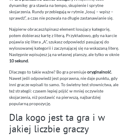
dynamikę: gra stawia na tempo, skupienie i sprytne
skojarzenia. Rundy przebiegają w rytmie „losuj – wpisz –
sprawdź”, a czas nie pozwala na długie zastanawianie się.
Najpierw obracasz/spinasz element losujący kategorię,
potem dobierasz kartę z literą. Przykładowo, gdy na karcie
pojawia się litera „A”, szukasz odpowiedzi pasującej do
wylosowanej kategorii i zaczynającej się na wskazaną literę.
Następnie wpisujesz ją na własnej planszy, ale tylko w oknie
10 sekund
.
Dlaczego to takie ważne? Bo gra premiuje
oryginalność
.
Nawet jeśli odpowiedź jest poprawna, nie daje punktu, gdy
inni gracze wpisali to samo. To świetny test słownictwa, ale
też strategii: czasem lepiej pójść w mniej oczywiste
skojarzenia, niż postawić na pierwszą, najbardziej
popularną propozycję.
Dla kogo jest ta gra i w
jakiej liczbie graczy