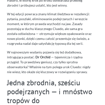
Hasbro, w której krok po kroku odtwarzasz przebieg
zbrodni i próbujesz ustalić, kto jest winny.
W tej edycji powraca znany klimat śledztwa w rezydencji:
pytania, poszlaki, eliminowanie podejrzanych i wreszcie
moment, w którym prawda wychodzi na jaw. Zasady
pozostają w duchu klasycznego Cluedo, ale sama gra
została odświeżona — otrzymuje większe opakowanie oraz
nowe pionki, dzięki czemu całość prezentuje się świeżo, a
rozgrywka nadal daje satysfakcję typową dla tej serii.
W najnowszym wydaniu pojawia się też dodatkowa,
intrygująca postać:
Dr Orchid
— tajemnicza i rządna
przygód. To prawdziwy geniusz, czy tylko sprytna
obserwatorka? Właśnie na tym polega urok Cluedo: nigdy
nie wiesz, kto okaże się kluczowy w rozwiązaniu sprawy.
Jedna zbrodnia, sześciu
podejrzanych — i mnóstwo
tropów do