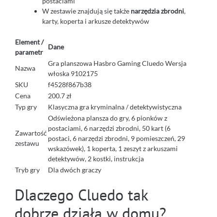
postaciami
W zestawie znajdują się także
narzędzia zbrodni
,
karty, koperta i arkusze detektywów
Element /
Dane
parametr
Gra planszowa Hasbro Gaming Cluedo Wersja
Nazwa
włoska 9102175
SKU
f4528f867b38
Cena
200.7 zł
Typ gry
Klasyczna gra kryminalna / detektywistyczna
Odświeżona plansza do gry, 6 pionków z
postaciami, 6 narzędzi zbrodni, 50 kart (6
Zawartość
postaci, 6 narzędzi zbrodni, 9 pomieszczeń, 29
zestawu
wskazówek), 1 koperta, 1 zeszyt z arkuszami
detektywów, 2 kostki, instrukcja
Tryb gry
Dla dwóch graczy
Dlaczego Cluedo tak
dobrze działa w domu?