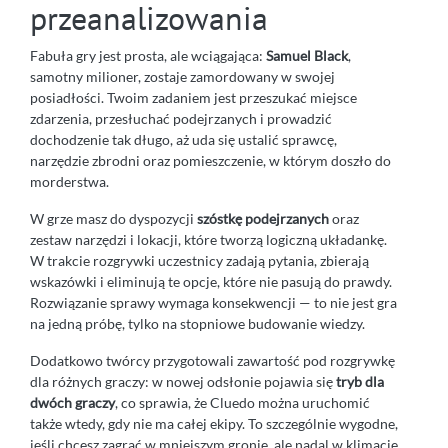
przeanalizowania
Fabuła gry jest prosta, ale wciągająca:
Samuel Black
,
samotny milioner, zostaje zamordowany w swojej
posiadłości. Twoim zadaniem jest przeszukać miejsce
zdarzenia, przesłuchać podejrzanych i prowadzić
dochodzenie tak długo, aż uda się ustalić sprawcę,
narzędzie zbrodni oraz pomieszczenie, w którym doszło do
morderstwa.
W grze masz do dyspozycji
szóstkę podejrzanych
oraz
zestaw narzędzi i lokacji, które tworzą logiczną układankę.
W trakcie rozgrywki uczestnicy zadają pytania, zbierają
wskazówki i eliminują te opcje, które nie pasują do prawdy.
Rozwiązanie sprawy wymaga konsekwencji — to nie jest gra
na jedną próbę, tylko na stopniowe budowanie wiedzy.
Dodatkowo twórcy przygotowali zawartość pod rozgrywkę
dla różnych graczy: w nowej odsłonie pojawia się
tryb dla
dwóch graczy
, co sprawia, że Cluedo można uruchomić
także wtedy, gdy nie ma całej ekipy. To szczególnie wygodne,
jeśli chcesz zagrać w mniejszym gronie, ale nadal w klimacie