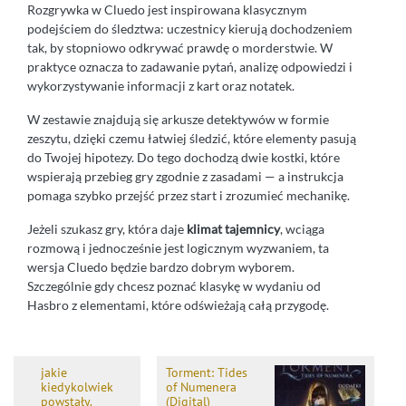
Rozgrywka w Cluedo jest inspirowana klasycznym
podejściem do śledztwa: uczestnicy kierują dochodzeniem
tak, by stopniowo odkrywać prawdę o morderstwie. W
praktyce oznacza to zadawanie pytań, analizę odpowiedzi i
wykorzystywanie informacji z kart oraz notatek.
W zestawie znajdują się arkusze detektywów w formie
zeszytu, dzięki czemu łatwiej śledzić, które elementy pasują
do Twojej hipotezy. Do tego dochodzą dwie kostki, które
wspierają przebieg gry zgodnie z zasadami — a instrukcja
pomaga szybko przejść przez start i zrozumieć mechanikę.
Jeżeli szukasz gry, która daje
klimat tajemnicy
, wciąga
rozmową i jednocześnie jest logicznym wyzwaniem, ta
wersja Cluedo będzie bardzo dobrym wyborem.
Szczególnie gdy chcesz poznać klasykę w wydaniu od
Hasbro z elementami, które odświeżają całą przygodę.
jakie
Torment: Tides
kiedykolwiek
of Numenera
powstały.
(Digital)