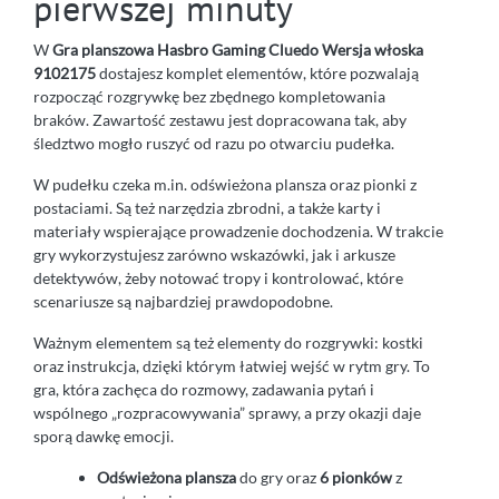
pierwszej minuty
W
Gra planszowa Hasbro Gaming Cluedo Wersja włoska
9102175
dostajesz komplet elementów, które pozwalają
rozpocząć rozgrywkę bez zbędnego kompletowania
braków. Zawartość zestawu jest dopracowana tak, aby
śledztwo mogło ruszyć od razu po otwarciu pudełka.
W pudełku czeka m.in. odświeżona plansza oraz pionki z
postaciami. Są też narzędzia zbrodni, a także karty i
materiały wspierające prowadzenie dochodzenia. W trakcie
gry wykorzystujesz zarówno wskazówki, jak i arkusze
detektywów, żeby notować tropy i kontrolować, które
scenariusze są najbardziej prawdopodobne.
Ważnym elementem są też elementy do rozgrywki: kostki
oraz instrukcja, dzięki którym łatwiej wejść w rytm gry. To
gra, która zachęca do rozmowy, zadawania pytań i
wspólnego „rozpracowywania” sprawy, a przy okazji daje
sporą dawkę emocji.
Odświeżona plansza
do gry oraz
6 pionków
z