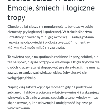
Emocje, śmiech i logiczne
tropy
Cluedo od lat cieszy się popularnością, bo łączy w sobie
elementy gry logicznej i społecznej. W trakcie śledztwa
uczestnicy prowadzą mini grę aktorską — zadają pytania,
reagują na odpowiedzi i próbują „wyczuć” moment, w
którym ktoś może mijać się z prawdą.
To świetna opcja na spotkania rodzinne i z przyjaciółmi, ale
też na spokojniejsze rozgrywki we dwoje. Dzięki trybowi dla
dwóch graczy łatwiej dopasować grę do sytuacji: nie musisz
zawsze organizować większej ekipy, żeby cieszyć się
wciągającą fabułą.
Największą satysfakcję daje moment, gdy na podstawie
zebranych faktów wyciągasz właściwe wnioski i wskazujesz
winowajcę. Gra nie wymaga specjalistycznej wiedzy — liczy
się obserwacja, konsekwencja i umiejętność logicznego
wnioskowania.