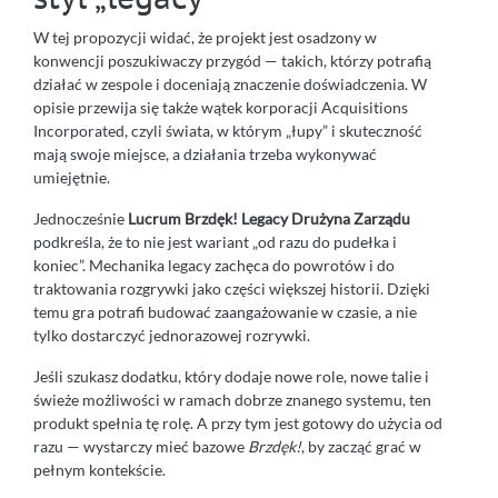
W tej propozycji widać, że projekt jest osadzony w
konwencji poszukiwaczy przygód — takich, którzy potrafią
działać w zespole i doceniają znaczenie doświadczenia. W
opisie przewija się także wątek korporacji Acquisitions
Incorporated, czyli świata, w którym „łupy” i skuteczność
mają swoje miejsce, a działania trzeba wykonywać
umiejętnie.
Jednocześnie
Lucrum Brzdęk! Legacy Drużyna Zarządu
podkreśla, że to nie jest wariant „od razu do pudełka i
koniec”. Mechanika legacy zachęca do powrotów i do
traktowania rozgrywki jako części większej historii. Dzięki
temu gra potrafi budować zaangażowanie w czasie, a nie
tylko dostarczyć jednorazowej rozrywki.
Jeśli szukasz dodatku, który dodaje nowe role, nowe talie i
świeże możliwości w ramach dobrze znanego systemu, ten
produkt spełnia tę rolę. A przy tym jest gotowy do użycia od
razu — wystarczy mieć bazowe
Brzdęk!
, by zacząć grać w
pełnym kontekście.