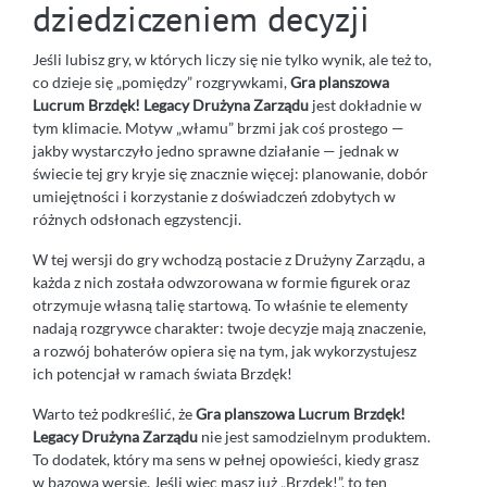
dziedziczeniem decyzji
Jeśli lubisz gry, w których liczy się nie tylko wynik, ale też to,
co dzieje się „pomiędzy” rozgrywkami,
Gra planszowa
Lucrum Brzdęk! Legacy Drużyna Zarządu
jest dokładnie w
tym klimacie. Motyw „włamu” brzmi jak coś prostego —
jakby wystarczyło jedno sprawne działanie — jednak w
świecie tej gry kryje się znacznie więcej: planowanie, dobór
umiejętności i korzystanie z doświadczeń zdobytych w
różnych odsłonach egzystencji.
W tej wersji do gry wchodzą postacie z Drużyny Zarządu, a
każda z nich została odwzorowana w formie figurek oraz
otrzymuje własną talię startową. To właśnie te elementy
nadają rozgrywce charakter: twoje decyzje mają znaczenie,
a rozwój bohaterów opiera się na tym, jak wykorzystujesz
ich potencjał w ramach świata Brzdęk!
Warto też podkreślić, że
Gra planszowa Lucrum Brzdęk!
Legacy Drużyna Zarządu
nie jest samodzielnym produktem.
To dodatek, który ma sens w pełnej opowieści, kiedy grasz
w bazową wersję. Jeśli więc masz już „Brzdęk!”, to ten