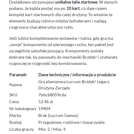
Dodatkowo otrzymujesz
unikalne talie startowe
. W danych
podano, że każda postać ma po
10 kart
, co daje razem
komplet kart startowych dla całej drużyny. To właśnie te
elementy budują różnice między bohaterami i nadają
rozgrywce charakterystyczny rytm.
Jeśli lubisz kompletowanie zestawów i lubisz, gdy gra ma
„swoje” komponenty od pierwszego ruchu, ten pakiet jest
szczególnie satysfakcjonujący. Komponenty zostały
dobrane tak, by pasowały do mechaniki Brzdęk! i ułatwiały
rozpoczęcie rozgrywki bez kombinowania.
Parametr
Dane techniczne / informacje o produkcie
Gra planszowa Lucrum Brzdęk! Legacy
Nazwa
Drużyna Zarządu
SKU
7b6cb8059cda
Cena
52.46 zł
Nr katalogowy
19404
Marka
Brak (Lucrum Games)
Rodzaj
Przygodowe, rodzinne i towarzyskie
Liczba graczy
Min. 2 / Max. 4