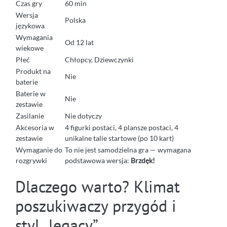
Czas gry
60 min
Wersja
Polska
językowa
Wymagania
Od 12 lat
wiekowe
Płeć
Chłopcy, Dziewczynki
Produkt na
Nie
baterie
Baterie w
Nie
zestawie
Zasilanie
Nie dotyczy
Akcesoria w
4 figurki postaci, 4 plansze postaci, 4
zestawie
unikalne talie startowe (po 10 kart)
Wymaganie do
To nie jest samodzielna gra — wymagana
rozgrywki
podstawowa wersja:
Brzdęk!
Dlaczego warto? Klimat
poszukiwaczy przygód i
styl „legacy”