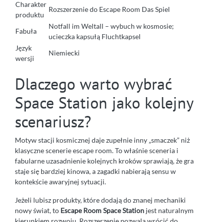
Charakter
Rozszerzenie do Escape Room Das Spiel
produktu
Notfall im Weltall – wybuch w kosmosie;
Fabuła
ucieczka kapsułą Fluchtkapsel
Język
Niemiecki
wersji
Dlaczego warto wybrać
Space Station jako kolejny
scenariusz?
Motyw stacji kosmicznej daje zupełnie inny „smaczek” niż
klasyczne scenerie escape room. To właśnie sceneria i
fabularne uzasadnienie kolejnych kroków sprawiają, że gra
staje się bardziej kinowa, a zagadki nabierają sensu w
kontekście awaryjnej sytuacji.
Jeżeli lubisz produkty, które dodają do znanej mechaniki
nowy świat, to
Escape Room Space Station
jest naturalnym
kierunkiem rozwoju. Rozszerzenie pozwala wrócić do