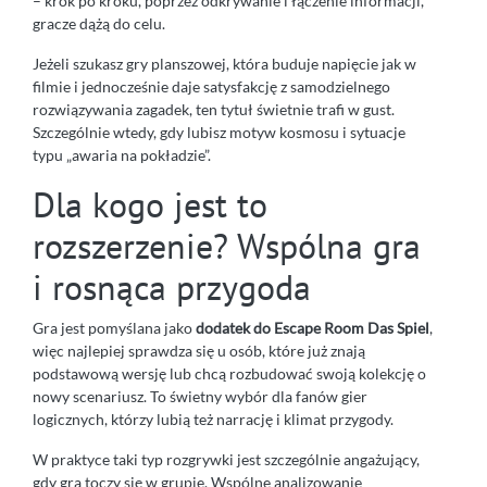
– krok po kroku, poprzez odkrywanie i łączenie informacji,
gracze dążą do celu.
Jeżeli szukasz gry planszowej, która buduje napięcie jak w
filmie i jednocześnie daje satysfakcję z samodzielnego
rozwiązywania zagadek, ten tytuł świetnie trafi w gust.
Szczególnie wtedy, gdy lubisz motyw kosmosu i sytuacje
typu „awaria na pokładzie”.
Dla kogo jest to
rozszerzenie? Wspólna gra
i rosnąca przygoda
Gra jest pomyślana jako
dodatek do Escape Room Das Spiel
,
więc najlepiej sprawdza się u osób, które już znają
podstawową wersję lub chcą rozbudować swoją kolekcję o
nowy scenariusz. To świetny wybór dla fanów gier
logicznych, którzy lubią też narrację i klimat przygody.
W praktyce taki typ rozgrywki jest szczególnie angażujący,
gdy gra toczy się w grupie. Wspólne analizowanie