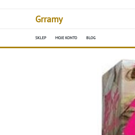
Skip
to
content
Grramy
SKLEP
MOJE KONTO
BLOG