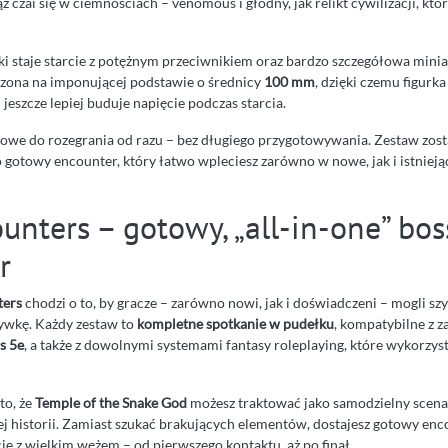
ż czai się w ciemnościach – venomous i głodny, jak relikt cywilizacji, któ
 staje starcie z potężnym przeciwnikiem oraz bardzo szczegółowa mini
zona na imponującej podstawie o średnicy
100 mm
, dzięki czemu figurka
 jeszcze lepiej buduje napięcie podczas starcia.
otowe do rozegrania od razu – bez długiego przygotowywania. Zestaw zost
 gotowy encounter, który łatwo wpleciesz zarówno w nowe, jak i istniej
unters – gotowy, „all-in-one” bos
r
ters
chodzi o to, by gracze – zarówno nowi, jak i doświadczeni – mogli s
ywkę. Każdy zestaw to
kompletne spotkanie w pudełku
, kompatybilne z 
s 5e
, a także z dowolnymi systemami fantasy roleplaying, które wykorzys
to, że
Temple of the Snake God
możesz traktować jako samodzielny scena
ej historii. Zamiast szukać brakujących elementów, dostajesz gotowy enc
ie z wielkim wężem – od pierwszego kontaktu, aż po finał.