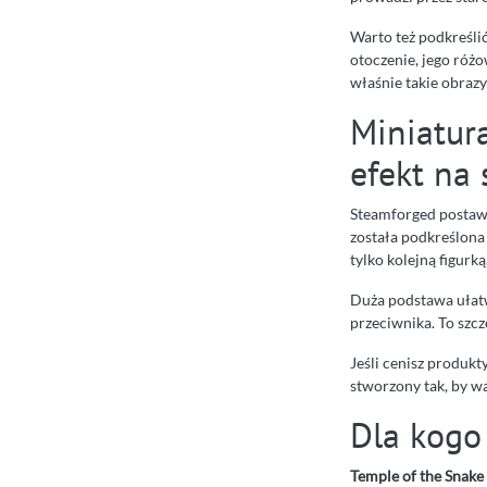
Warto też podkreślić
otoczenie, jego róż
właśnie takie obrazy
Miniatur
efekt na 
Steamforged postawi
została podkreślona
tylko kolejną figur
Duża podstawa ułatwi
przeciwnika. To szc
Jeśli cenisz produkt
stworzony tak, by w
Dla kogo 
Temple of the Snake