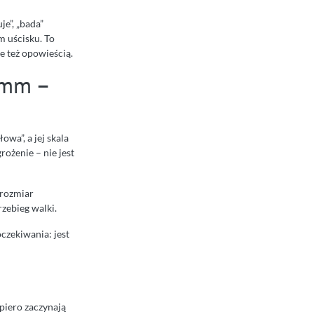
je”, „bada”
m uścisku. To
e też opowieścią.
 mm –
owa”, a jej skala
rożenie – nie jest
 rozmiar
zebieg walki.
oczekiwania: jest
opiero zaczynają