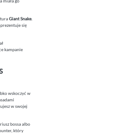
ra miała go
atura
Giant Snake
.
 prezentuje się
ał
ące kampanie
s
zybko wskoczyć w
zasadami
tujesz w swojej
riusz bossa albo
ounter, który