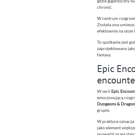
gdzie gigantyczny wą
chronić.
W centrum rozgrywki
Została ona umieszc
efektownie na stole i
To spotkanie jest g
zaprojektowany jako
fantasy.
Epic Enco
encounte
W serii
Epic Encoun
emocjonującą rozgr
Dungeons & Dragon
grupie.
W praktyce oznacza 
jako element większ
prowadzi przez starc