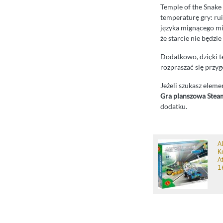
Temple of the Snake
temperaturę gry: rui
języka mignącego mi
że starcie nie będzie
Dodatkowo, dzięki te
rozpraszać się przyg
Jeżeli szukasz eleme
Gra planszowa Steam
dodatku.
A
K
A
1