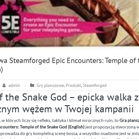
wa Steamforged Epic Encounters: Temple of 
)
admin
Gry planszowe
,
Produkt
,
Steamforged
f the Snake God – epicka walka z
znym wężem w Twojej kampanii
, w których liczy się refleks, taktyka i klimat mrocznych ruin, to
Gra plans
counters: Temple of the Snake God (English)
jest propozycją stworzoną w
wprowadza do gry kompletną scenę bossa, a wszystko osadzone jest w znis