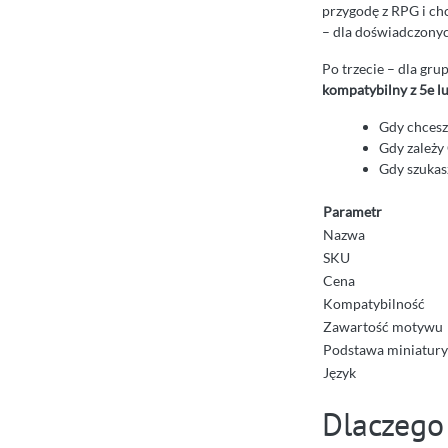
przygodę z RPG i ch
– dla doświadczonyc
Po trzecie – dla gru
kompatybilny z 5e l
Gdy chcesz
Gdy zależy
Gdy szukasz
Parametr
Nazwa
SKU
Cena
Kompatybilność
Zawartość motywu
Podstawa miniatury
Język
Dlaczego 