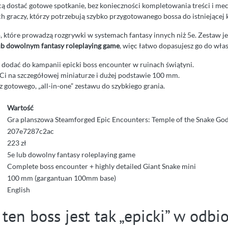
cą dostać gotowe spotkanie, bez konieczności kompletowania treści i mec
h graczy, którzy potrzebują szybko przygotowanego bossa do istniejącej 
p, które prowadzą rozgrywki w systemach fantasy innych niż 5e. Zestaw je
ub dowolnym fantasy roleplaying game
, więc łatwo dopasujesz go do wła
 dodać do kampanii epicki boss encounter w ruinach świątyni.
 Ci na szczegółowej miniaturze i dużej podstawie 100 mm.
 gotowego, „all-in-one” zestawu do szybkiego grania.
Wartość
Gra planszowa Steamforged Epic Encounters: Temple of the Snake God 
207e7287c2ac
223 zł
5e lub dowolny fantasy roleplaying game
Complete boss encounter + highly detailed Giant Snake mini
100 mm (gargantuan 100mm base)
English
ten boss jest tak „epicki” w odbi