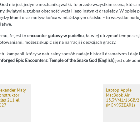
 God nie jest jedynie mechaniką walki. To przede wszystkim scena, która
ny, świątynia, zgubna obecność węża i jego instynkt drapieżcy. W opisie p
ędzy kłami oraz motyw końca w miażdżącym uścisku – to wszystko buduj
 łatwe.
mu, że jest to
encounter gotowy w pudełku
, łatwiej utrzymać tempo sesj
otowaniami, możesz skupić się na narracji i decyzjach graczy.
ntu kampanii, który w naturalny sposób nadaje historii dramatyzm i daje 
forged Epic Encounters: Temple of the Snake God (English)
jest dokładn
lexander Mały
Laptop Apple
onstruktor
MacBook Air
tlas 211 el.
13,3″/M1/16GB/
627
(MGN93ZEAR1)