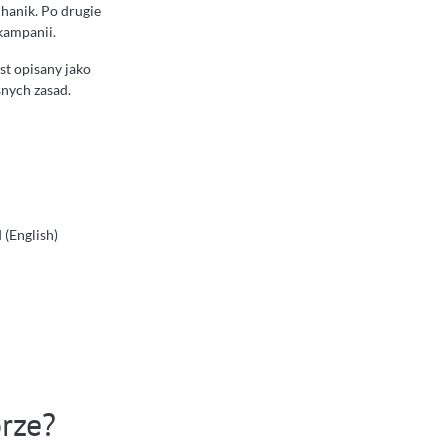
hanik. Po drugie
kampanii.
st opisany jako
snych zasad.
(English)
orze?