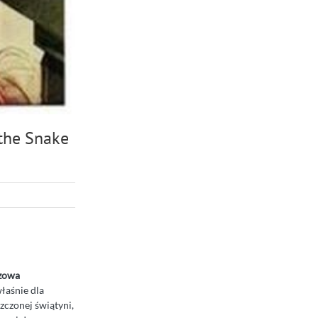
the Snake
zowa
łaśnie dla
zczonej świątyni,