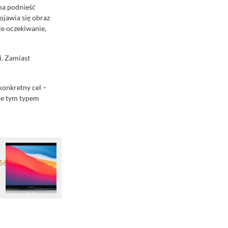
 ma podnieść
ojawia się obraz
e oczekiwanie,
i. Zamiast
konkretny cel –
ie tym typem
256GB/macOS