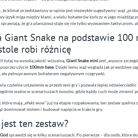
, że klimat przedstawiony w opisie jest niezwykle sugestywny: wąż „próbu
owy język miga między kłami, a wielu bohaterów kończy w jego miażdżący
 sprawiają, że gra planszowa staje się nie tylko wyzwaniem taktycznym, al
a Giant Snake na podstawie 100
stole robi różnicę
ł tutaj na wysoką jakość wizualną.
Giant Snake mini
jest „wysoce szczegół
 poprzez użycie
100mm base
. Dzięki temu wąż wygląda jak prawdziwe zag
ką, ale pełnoprawnym bohaterem negatywnym rozgrywki.
a czytelne ustawienie w przestrzeni gry i pozwala lepiej odzwierciedlić
zególnie ważne w scenariuszach bossów, gdzie każdy ruch może zmienić pr
y, które mają „efekt wow” już na etapie rozpakowania, ten zestaw spełnia 
ąż dominował stołem i budował napięcie w trakcie gry.
jest ten zestaw?
 God
sprawdzi się w kilku scenariuszach. Po pierwsze – dla osób, które d