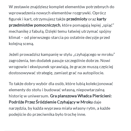
W zestawie znajdziesz komplet elementów potrzebnych do
wprowadzenia nowych elementów rozgrywki. Oprócz
figurek i kart, otrzymujesz także
przedmioty
oraz
karty
przedmiotów pomocniczych
, które pomagają lepiej „spiąć”
mechanikę z fabułą. Dzięki temu łatwiej utrzymać spójny
klimat – od pierwszego starcia po ostatnie decyzje przed
kolejną sceną.
Jeżeli prowadzisz kampanię w stylu „czyhającego w mroku”
zagrożenia, ten dodatek pasuje szczególnie dobrze. Nowi
wrogowie i ekwipunek sprawiają, że gracze muszą częściej
dostosowywać strategię, zamiast grać na autopilocie.
To także dobry wybór dla osób, które lubią kolekcjonować
elementy do stołu i budować własną, niepowtarzalną
historię w uniwersum.
Gra planszowa Władca Pierścieni:
Podróże Przez Śródziemie Czyhający w Mroku
daje
narzędzia, by każda wyprawa miała własny rytm, a każde
podejście do przeciwnika było trochę inne.