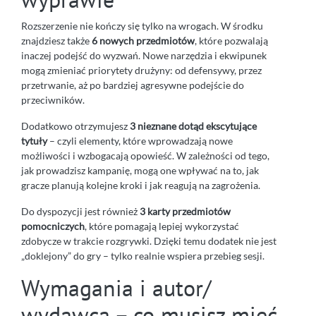
Rozszerzenie nie kończy się tylko na wrogach. W środku
znajdziesz także
6 nowych przedmiotów
, które pozwalają
inaczej podejść do wyzwań. Nowe narzędzia i ekwipunek
mogą zmieniać priorytety drużyny: od defensywy, przez
przetrwanie, aż po bardziej agresywne podejście do
przeciwników.
Dodatkowo otrzymujesz
3 nieznane dotąd ekscytujące
tytuły
– czyli elementy, które wprowadzają nowe
możliwości i wzbogacają opowieść. W zależności od tego,
jak prowadzisz kampanię, mogą one wpływać na to, jak
gracze planują kolejne kroki i jak reagują na zagrożenia.
Do dyspozycji jest również
3 karty przedmiotów
pomocniczych
, które pomagają lepiej wykorzystać
zdobycze w trakcie rozgrywki. Dzięki temu dodatek nie jest
„doklejony” do gry – tylko realnie wspiera przebieg sesji.
Wymagania i autor/
wydawca – co musisz mieć,