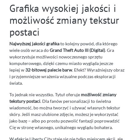
Grafika wysokiej jakości i
możliwość zmiany tekstur
postaci
Najwyższej jakości grafika
to kolejny powód, dla którego
wiele osób wraca do
Grand Theft Auto III (Digital)
. Gra
wykorzystuje możliwości nowoczesnego sprzętu
komputerowego, dzięki czemu miasto wygląda jeszcze
lepiej w
32-bitowej palecie barw
. Efekt? Wyraźniejszy obraz
i przyjemniejsze wrażenia wizualne podczas eksploracji
świata.
To jednak nie wszystko. Tytuł oferuje
możliwość zmiany
tekstury postaci
. Dla fanów personalizacji to świetna
wiadomość, bo można tworzyć i używać własnych tekstur
skóry. Jeśli masz ulubione zdjęcie, możesz je wykorzystać
jako bazę – albo po prostu pozwolić fantazji poprowadzić
Cię w stronę własnego, unikalnego wyglądu bohatera.
W efekcie Liberty City staje się nie tylko miejscem akcji, ale