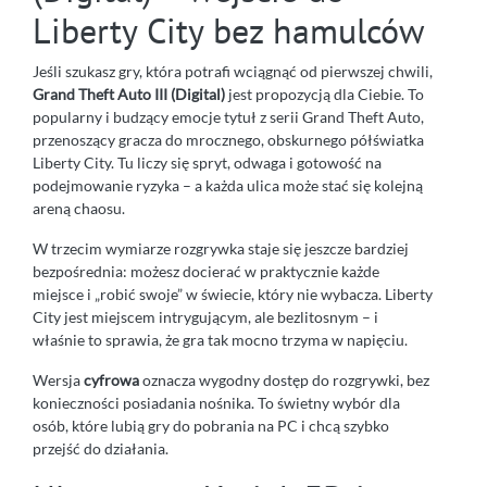
Liberty City bez hamulców
Jeśli szukasz gry, która potrafi wciągnąć od pierwszej chwili,
Grand Theft Auto III (Digital)
jest propozycją dla Ciebie. To
popularny i budzący emocje tytuł z serii Grand Theft Auto,
przenoszący gracza do mrocznego, obskurnego półświatka
Liberty City. Tu liczy się spryt, odwaga i gotowość na
podejmowanie ryzyka – a każda ulica może stać się kolejną
areną chaosu.
W trzecim wymiarze rozgrywka staje się jeszcze bardziej
bezpośrednia: możesz docierać w praktycznie każde
miejsce i „robić swoje” w świecie, który nie wybacza. Liberty
City jest miejscem intrygującym, ale bezlitosnym – i
właśnie to sprawia, że gra tak mocno trzyma w napięciu.
Wersja
cyfrowa
oznacza wygodny dostęp do rozgrywki, bez
konieczności posiadania nośnika. To świetny wybór dla
osób, które lubią gry do pobrania na PC i chcą szybko
przejść do działania.