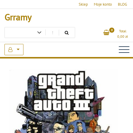
Skip
Sklep
Moje konto
BLOG
to
Grramy
content
0
Total
0,00
zł