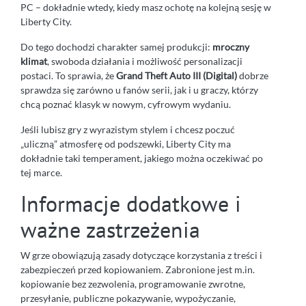
PC – dokładnie wtedy, kiedy masz ochotę na kolejną sesję w
Liberty City.
Do tego dochodzi charakter samej produkcji:
mroczny
klimat
, swoboda działania i możliwość personalizacji
postaci. To sprawia, że
Grand Theft Auto III (Digital)
dobrze
sprawdza się zarówno u fanów serii, jak i u graczy, którzy
chcą poznać klasyk w nowym, cyfrowym wydaniu.
Jeśli lubisz gry z wyrazistym stylem i chcesz poczuć
„uliczną” atmosferę od podszewki, Liberty City ma
dokładnie taki temperament, jakiego można oczekiwać po
tej marce.
Informacje dodatkowe i
ważne zastrzeżenia
W grze obowiązują zasady dotyczące korzystania z treści i
zabezpieczeń przed kopiowaniem. Zabronione jest m.in.
kopiowanie bez zezwolenia, programowanie zwrotne,
przesyłanie, publiczne pokazywanie, wypożyczanie,