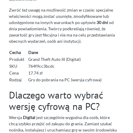
Zwróć też uwagę na możliwość zmian w czasie: specjalne
właściwości mogą zostać usunięte, zmodyfikowane lub
udostępnione na innych warunkach po upływie
30 dni
od
dnia powiadomienia. Twórcy podkreślają również, że
zawartość gry jest fikcyjna i nie ma na celu przedstawiania
obecnych wydarzeń, osób ani instytucji.
Cecha
Dane
Produkt
Grand Theft Auto III (Digital)
SKU
764f9cc3bcdc
Cena
17.74 zł
Rodzaj
Gry do pobrania na PC (wersja cyfrowa)
Dlaczego warto wybrać
wersję cyfrową na PC?
Wersja
Digital
jest szczególnie wygodna dla osób, które
chcą szybko przejść od zakupu do grania. Zamiast szukać
nośnika, instalujesz i uruchamiasz grę w swoim środowisku