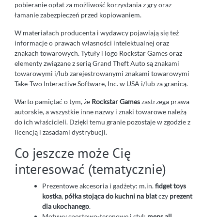
pobieranie opłat za możliwość korzystania z gry oraz
łamanie zabezpieczeń przed kopiowaniem.
W materiałach producenta i wydawcy pojawiają się też
informacje o prawach własności intelektualnej oraz
znakach towarowych. Tytuły i logo Rockstar Games oraz
elementy związane z serią Grand Theft Auto są znakami
towarowymi i/lub zarejestrowanymi znakami towarowymi
Take-Two Interactive Software, Inc. w USA i/lub za granicą.
Warto pamiętać o tym, że
Rockstar Games
zastrzega prawa
autorskie, a wszystkie inne nazwy i znaki towarowe należą
do ich właścicieli. Dzięki temu granie pozostaje w zgodzie z
licencją i zasadami dystrybucji.
Co jeszcze może Cię
interesować (tematycznie)
Prezentowe akcesoria i gadżety: m.in.
fidget toys
kostka
,
półka stojąca do kuchni na blat
czy
prezent
dla ukochanego
.
Motywy sportowo-terenowe i styl:
mens all