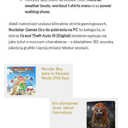
weather boots
,
workout t shirts mens
oraz
power
walking shoes
.
Jeżeli natomiast szukasz klimatów stricte gamingowych,
Rockstar Games Gry do pobrania na PC
to kategoria, w
której
Grand Theft Auto III (Digital)
świetnie wpisuje się
jako tytuł o mocnym charakterze – z dźwiękiem 3D, wysoką
jakością grafiki i opcją zmiany tekstur postaci.
Wonder Boy
Asha in Monster
World (PS4 Key)
Gra planszowa
Zona: Sekret
Czarnobyla