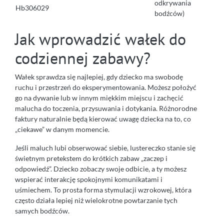
odkrywania
Hb306029
bodźców)
Jak wprowadzić wałek do
codziennej zabawy?
Wałek sprawdza się najlepiej, gdy dziecko ma swobodę
ruchu i przestrzeń do eksperymentowania. Możesz położyć
go na dywanie lub w innym miękkim miejscu i zachęcić
malucha do toczenia, przysuwania i dotykania. Różnorodne
faktury naturalnie będą kierować uwagę dziecka na to, co
„ciekawe” w danym momencie.
Jeśli maluch lubi obserwować siebie, lustereczko stanie się
świetnym pretekstem do krótkich zabaw „zaczep i
odpowiedź”. Dziecko zobaczy swoje odbicie, a ty możesz
wspierać interakcję spokojnymi komunikatami i
uśmiechem. To prosta forma stymulacji wzrokowej, która
często działa lepiej niż wielokrotne powtarzanie tych
samych bodźców.