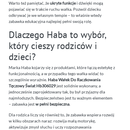
Warto też pamiętać, że
ukryte funkcje
i dźwięki mogą
pojawiać się w trakcie ruchu wałka. Pozwól dziecku
odkrywać je we własnym tempie – to właśnie wtedy
zabawka edukacyjna najlepiej pełni swoją rolę.
Dlaczego Haba to wybór,
który cieszy rodziców i
dzieci?
Marka Haba kojarzy się z produktami, które łączą estetykę z
funkcjonalnością, a w przypadku tego wałka widać to
szczególnie wyraźnie.
Haba Wałek Do Raczkowania
Tęczowy Świat Hb306029
jest solidnie wykonany, a
jednocześnie zaprojektowany tak, by był przyjazny dla
najmłodszych. Bezpieczeństwo jest tu ważnym elementem
– zabawka jest
w pełni bezpieczna
.
Dla rodzica liczy się również to, że zabawka wspiera rozwój
w kilku obszarach naraz: rozwija małą motorykę,
aktywizuje zmysł słuchu i uczy rozpoznawania