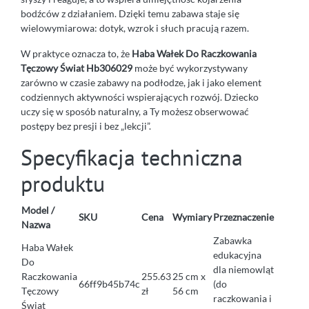
bodźców z działaniem. Dzięki temu zabawa staje się
wielowymiarowa: dotyk, wzrok i słuch pracują razem.
W praktyce oznacza to, że
Haba Wałek Do Raczkowania
Tęczowy Świat Hb306029
może być wykorzystywany
zarówno w czasie zabawy na podłodze, jak i jako element
codziennych aktywności wspierających rozwój. Dziecko
uczy się w sposób naturalny, a Ty możesz obserwować
postępy bez presji i bez „lekcji”.
Specyfikacja techniczna
produktu
Model /
SKU
Cena
Wymiary
Przeznaczenie
Nazwa
Zabawka
Haba Wałek
edukacyjna
Do
dla niemowląt
Raczkowania
255.63
25 cm x
66ff9b45b74c
(do
Tęczowy
zł
56 cm
raczkowania i
Świat