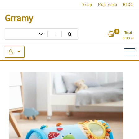
Skip
Sklep
Moje konto
BLOG
to
Grramy
content
0
Total
0,00
zł