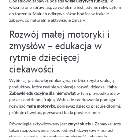
Dodatkowo zabawka posiada
wiele ukrytych funkcji
. To
właśnie one sprawiają, że wałek nie jest jedynie rekwizytem
do toczenia. Maluch odkrywa różne bodźce w trakcie
zabawy, co naturalnie aktywizuje zmysły.
Rozwój małej motoryki i
zmysłów – edukacja w
rytmie dziecięcej
ciekawości
Wybierając zabawkę edukacyjną, rodzice często szukają
produktów, które realnie wspierają rozwój dziecka.
Haba
Zabawki edukacyjne dla niemowląt
w tym przypadku idą w
parze z codzienną frajdą. Wałek do raczkowania pomaga
rozwijać
małą motorykę
, ponieważ dziecko pracuje dłońmi,
próbuje chwytać, przesuwa i bada powierzchnie.
Równolegle aktywizowany jest
zmysł słuchu
. Zabawka uczy
także rozpoznawania różnorodnych dźwięków – maluch
słyszy i reaguje, a to wspiera umiejętność kojarzenia