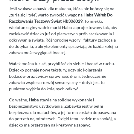
Jeśli szukasz zabawki dla malucha, która nie kończy się na
„turla się i tyle”, warto zwrócić uwagę na
Haba Wałek Do
Raczkowania Tęczowy Świat Hb306029
. To miękki,
wielofunkcyjny wałek marki Haba zaprojektowany tak, aby
zaciekawić dziecko już od pierwszych prób raczkowania i
odkrywania świata. Różnorodne wzory i faktury zachęcają
do dotykania, a ukryte elementy sprawiają, że każda kolejna
zabawa może wyglądać inaczej.
Wałek można turlać, przybliżać do siebie i badać w ruchu.
Dziecko poznaje nowe tekstury, uczy się kojarzenia
bodźców oraz ćwiczy sprawność dłoni. Jednocześnie
zabawka wspiera rozwój sensoryczny – dotyk jest tu
punktem wyjścia do kolejnych odkryć.
Co ważne,
Haba
stawia na solidne wykonanie i
bezpieczeństwo użytkowania. Zabawka jest w pełni
bezpieczna dla maluchów, a jej forma została dopasowana
do potrzeb najmłodszych. Dzięki temu rodzic ma spokój, a
dziecko ma przestrzeń na kreatywną zabawę.