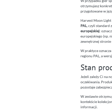
W przypadku gier sp
otrzymujesz konkre
przygotowane w język
Harvest Moon Light
PAL
, czyli standard
europejskiej
: oznacz
europejskiego (np. 
zewnętrznej stronie 
W praktyce oznacza 
regionu PAL, a wersj
Stan pro
Jeżeli zależy Ci na 
oczekiwania. Produ
pozostaje zabezpiecz
W zestawie otrzymu
kontekście kolekcjo
informacji.