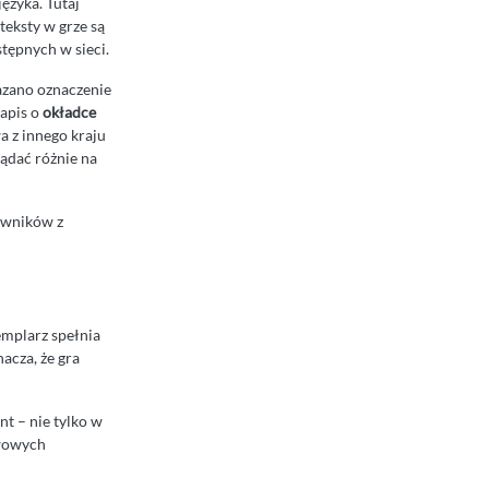
ęzyka. Tutaj
 teksty w grze są
stępnych w sieci.
zano oznaczenie
zapis o
okładce
a z innego kraju
lądać różnie na
owników z
emplarz spełnia
nacza, że gra
nt – nie tylko w
awowych