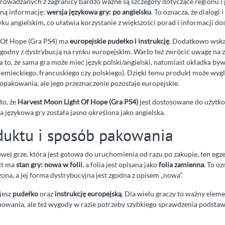
rowadzanych z zagranicy bardzo ważne są szczegóły dotyczące regionu i j
tną informację:
wersja językowa gry: po angielsku
. To oznacza, że dialogi i
u angielskim, co ułatwia korzystanie z większości porad i informacji do
 Of Hope (Gra PS4) ma
europejskie pudełko i instrukcję
. Dodatkowo wska
 zgodny z dystrybucją na rynku europejskim. Warto też zwrócić uwagę na 
a to, że sama gra może mieć język polski/angielski, natomiast okładka byw
niemieckiego, francuskiego czy polskiego). Dzięki temu produkt może wyg
opakowania, ale jego przeznaczenie pozostaje europejskie.
to, że
Harvest Moon Light Of Hope (Gra PS4)
jest dostosowane do użytk
a językowa gry została jasno określona jako angielska.
duktu i sposób pakowania
nowej grze, która jest gotowa do uruchomienia od razu po zakupie, ten egz
kt ma
stan gry: nowa w folii
, a folia jest opisana jako
folia zamienna
. To oz
ona, a jej forma dystrybucyjna jest zgodna z opisem „nowa”.
jesz
pudełko
oraz
instrukcję europejską
. Dla wielu graczy to ważny eleme
nowania, ale też wygody w razie potrzeby szybkiego sprawdzenia podst