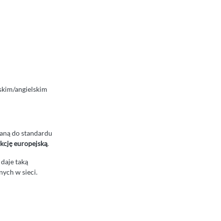
skim/angielskim
waną do standardu
ukcję europejską
.
 daje taką
nych w sieci.