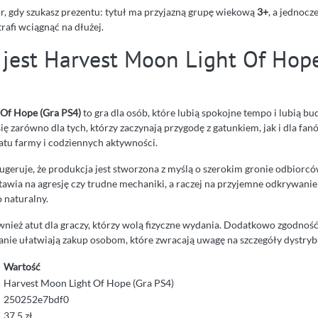
r, gdy szukasz prezentu: tytuł ma przyjazną grupę wiekową
3+
, a jednocz
rafi wciągnąć na dłużej.
 jest Harvest Moon Light Of Hop
 Of Hope (Gra PS4)
to gra dla osób, które lubią spokojne tempo i lubią b
ię zarówno dla tych, którzy zaczynają przygodę z gatunkiem, jak i dla fanó
atu farmy i codziennych aktywności.
ugeruje, że produkcja jest stworzona z myślą o szerokim gronie odbiorców.
 stawia na agresję czy trudne mechaniki, a raczej na przyjemne odkrywanie 
 naturalny.
wnież atut dla graczy, którzy wolą fizyczne wydania. Dodatkowo zgodnoś
nie ułatwiają zakup osobom, które zwracają uwagę na szczegóły dystryb
Wartość
Harvest Moon Light Of Hope (Gra PS4)
250252e7bdf0
37.5 zł