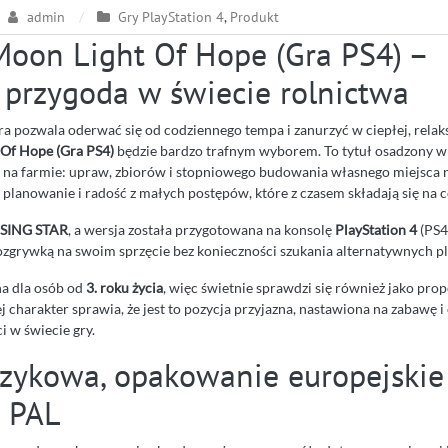
admin
Gry PlayStation 4
,
Produkt
Moon Light Of Hope (Gra PS4) –
 przygoda w świecie rolnictwa
tóra pozwala oderwać się od codziennego tempa i zanurzyć w ciepłej, relaks
 Of Hope (Gra PS4)
będzie bardzo trafnym wyborem. To tytuł osadzony w
 na farmie: upraw, zbiorów i stopniowego budowania własnego miejsca 
ć, planowanie i radość z małych postępów, które z czasem składają się na 
ISING STAR
, a wersja została przygotowana na konsolę
PlayStation 4
(PS4
rozgrywką na swoim sprzęcie bez konieczności szukania alternatywnych p
na dla osób od
3. roku życia
, więc świetnie sprawdzi się również jako prop
j charakter sprawia, że jest to pozycja przyjazna, nastawiona na zabawę 
i w świecie gry.
ęzykowa, opakowanie europejskie 
 PAL