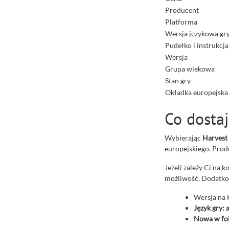
Producent
Platforma
Wersja językowa gr
Pudełko i instrukcja
Wersja
Grupa wiekowa
Stan gry
Okładka europejska
Co dostaj
Wybierając
Harvest
europejskiego. Produ
Jeżeli zależy Ci na 
możliwość. Dodatkow
Wersja na 
Język gry: 
Nowa w fol