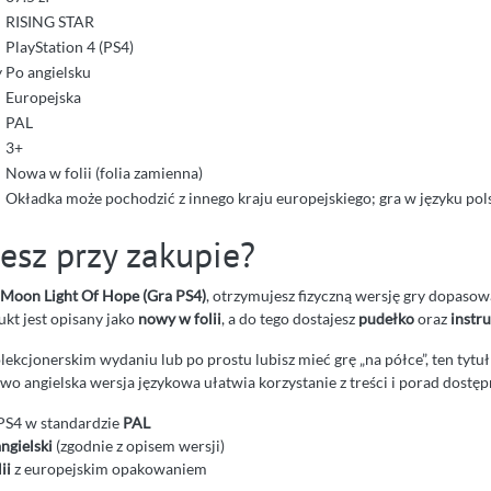
RISING STAR
PlayStation 4 (PS4)
y
Po angielsku
Europejska
PAL
3+
Nowa w folii (folia zamienna)
Okładka może pochodzić z innego kraju europejskiego; gra w języku pol
esz przy zakupie?
 Moon Light Of Hope (Gra PS4)
, otrzymujesz fizyczną wersję gry dopaso
kt jest opisany jako
nowy w folii
, a do tego dostajesz
pudełko
oraz
instr
kolekcjonerskim wydaniu lub po prostu lubisz mieć grę „na półce”, ten tytuł
o angielska wersja językowa ułatwia korzystanie z treści i porad dostęp
PS4 w standardzie
PAL
angielski
(zgodnie z opisem wersji)
ii
z europejskim opakowaniem