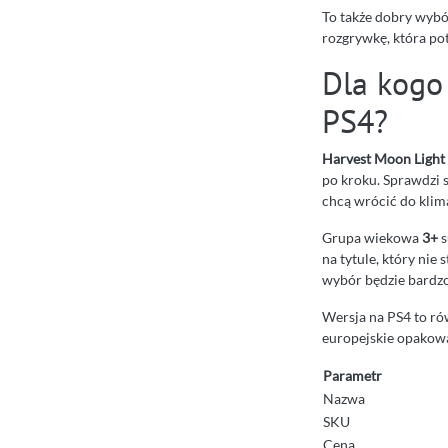
To także dobry wybó
rozgrywkę, która pot
Dla kogo
PS4?
Harvest Moon Light
po kroku. Sprawdzi s
chcą wrócić do klim
Grupa wiekowa
3+
s
na tytule, który nie
wybór będzie bardzo
Wersja na PS4 to ró
europejskie opakowa
Parametr
Nazwa
SKU
Cena