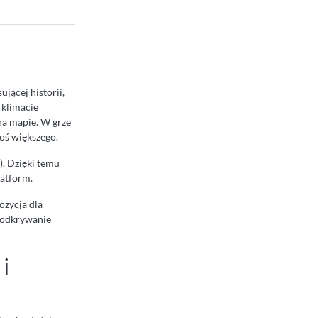
ującej historii,
 klimacie
na mapie. W grze
coś większego.
). Dzięki temu
latform.
ozycja dla
i odkrywanie
i