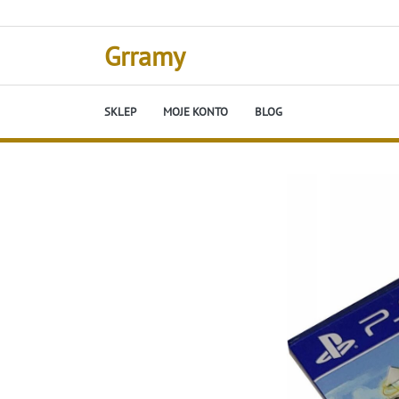
Skip
to
content
Grramy
SKLEP
MOJE KONTO
BLOG