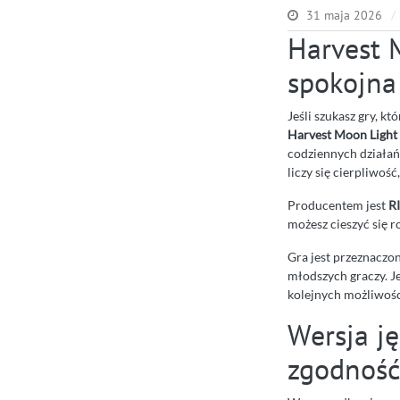
31 maja 2026
Harvest 
spokojna
Jeśli szukasz gry, k
Harvest Moon Light
codziennych działań
liczy się cierpliwoś
Producentem jest
R
możesz cieszyć się 
Gra jest przeznaczo
młodszych graczy. Je
kolejnych możliwośc
Wersja j
zgodność