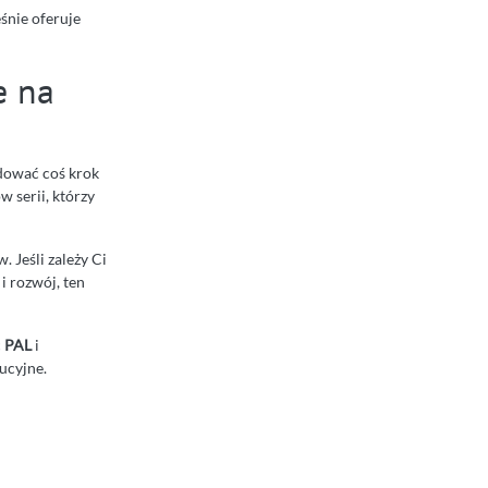
eśnie oferuje
e na
udować coś krok
w serii, którzy
 Jeśli zależy Ci
i rozwój, ten
ć
PAL
i
ucyjne.