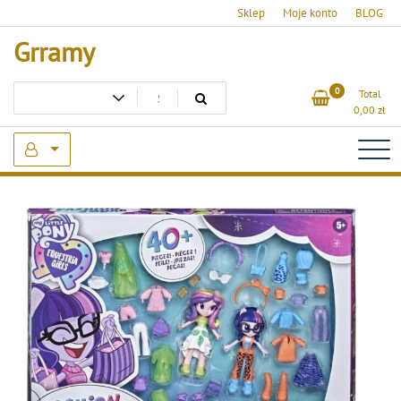
Skip
Sklep
Moje konto
BLOG
to
Grramy
content
0
Total
0,00
zł