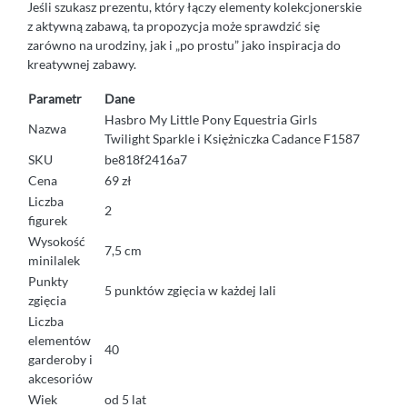
Jeśli szukasz prezentu, który łączy elementy kolekcjonerskie
z aktywną zabawą, ta propozycja może sprawdzić się
zarówno na urodziny, jak i „po prostu” jako inspiracja do
kreatywnej zabawy.
Parametr
Dane
Hasbro My Little Pony Equestria Girls
Nazwa
Twilight Sparkle i Księżniczka Cadance F1587
SKU
be818f2416a7
Cena
69 zł
Liczba
2
figurek
Wysokość
7,5 cm
minilalek
Punkty
5 punktów zgięcia w każdej lali
zgięcia
Liczba
elementów
40
garderoby i
akcesoriów
Wiek
od 5 lat