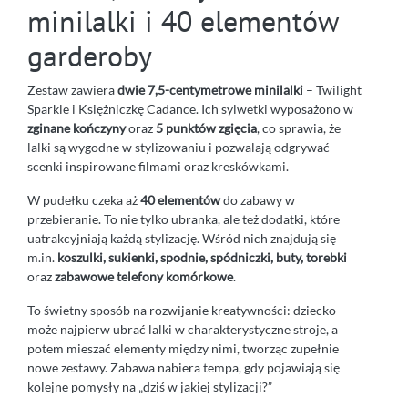
minilalki i 40 elementów
garderoby
Zestaw zawiera
dwie 7,5-centymetrowe minilalki
– Twilight
Sparkle i Księżniczkę Cadance. Ich sylwetki wyposażono w
zginane kończyny
oraz
5 punktów zgięcia
, co sprawia, że
lalki są wygodne w stylizowaniu i pozwalają odgrywać
scenki inspirowane filmami oraz kreskówkami.
W pudełku czeka aż
40 elementów
do zabawy w
przebieranie. To nie tylko ubranka, ale też dodatki, które
uatrakcyjniają każdą stylizację. Wśród nich znajdują się
m.in.
koszulki, sukienki, spodnie, spódniczki, buty, torebki
oraz
zabawowe telefony komórkowe
.
To świetny sposób na rozwijanie kreatywności: dziecko
może najpierw ubrać lalki w charakterystyczne stroje, a
potem mieszać elementy między nimi, tworząc zupełnie
nowe zestawy. Zabawa nabiera tempa, gdy pojawiają się
kolejne pomysły na „dziś w jakiej stylizacji?”