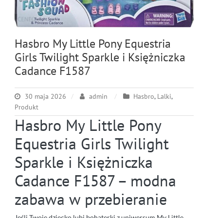
Hasbro My Little Pony Equestria
Girls Twilight Sparkle i Księżniczka
Cadance F1587
30 maja 2026
admin
Hasbro
,
Lalki
,
Produkt
Hasbro My Little Pony
Equestria Girls Twilight
Sparkle i Księżniczka
Cadance F1587 – modna
zabawa w przebieranie
Jeśli Twoje dziecko lubi bohaterki z uniwersum My Little