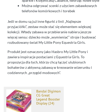
Sparkle i Księżniczką Cadance, tworząc nowe style
Można odgrywać scenki z użyciem zabawkowych
telefonów komórkowych i torebek
Jeśli w domu są już inne figurki z linii „Najlepsze
przyjaciółki”, zestaw może stać się elementem większej
kolekcji. Wtedy zabawa w przebieranie nabiera jeszcze
więcej sensu: dziecko może „wymieniać” stroje i budować
rozbudowany świat My Little Pony Equestria Girls.
Produkt jest oznaczony jako Hasbro My Little Pony i
zawiera inspiracje postaciami z Equestria Girls. To
propozycja dla tych, którzy chcą łączyć ulubionych
bohaterów z aktywną zabawą w kreowanie wizerunku i
codziennych „przygód modowych”.
Bandai Digimon
CG Great
Legend Booster
Display (24)