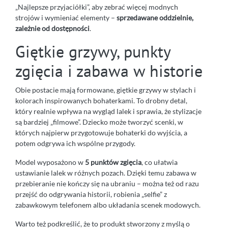
„Najlepsze przyjaciółki”, aby zebrać więcej modnych
strojów i wymieniać elementy –
sprzedawane oddzielnie,
zależnie od dostępności
.
Giętkie grzywy, punkty
zgięcia i zabawa w historie
Obie postacie mają formowane, giętkie grzywy w stylach i
kolorach inspirowanych bohaterkami. To drobny detal,
który realnie wpływa na wygląd lalek i sprawia, że stylizacje
są bardziej „filmowe”. Dziecko może tworzyć scenki, w
których najpierw przygotowuje bohaterki do wyjścia, a
potem odgrywa ich wspólne przygody.
Model wyposażono w
5 punktów zgięcia
, co ułatwia
ustawianie lalek w różnych pozach. Dzięki temu zabawa w
przebieranie nie kończy się na ubraniu – można też od razu
przejść do odgrywania historii, robienia „selfie” z
zabawkowym telefonem albo układania scenek modowych.
Warto też podkreślić, że to produkt stworzony z myślą o