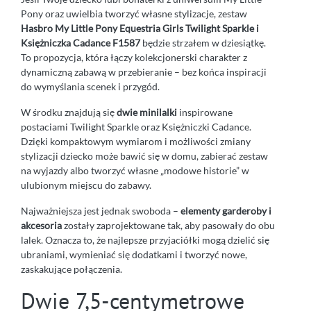
Pony oraz uwielbia tworzyć własne stylizacje, zestaw
Hasbro My Little Pony Equestria Girls Twilight Sparkle i
Księżniczka Cadance F1587
będzie strzałem w dziesiątkę.
To propozycja, która łączy kolekcjonerski charakter z
dynamiczną zabawą w przebieranie – bez końca inspiracji
do wymyślania scenek i przygód.
W środku znajdują się
dwie minilalki
inspirowane
postaciami Twilight Sparkle oraz Księżniczki Cadance.
Dzięki kompaktowym wymiarom i możliwości zmiany
stylizacji dziecko może bawić się w domu, zabierać zestaw
na wyjazdy albo tworzyć własne „modowe historie” w
ulubionym miejscu do zabawy.
Najważniejsza jest jednak swoboda –
elementy garderoby i
akcesoria
zostały zaprojektowane tak, aby pasowały do obu
lalek. Oznacza to, że najlepsze przyjaciółki mogą dzielić się
ubraniami, wymieniać się dodatkami i tworzyć nowe,
zaskakujące połączenia.
Dwie 7,5-centymetrowe