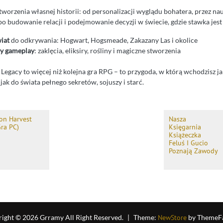
worzenia własnej historii: od personalizacji wyglądu bohatera, przez nau
po budowanie relacji i podejmowanie decyzji w świecie, gdzie stawka jes
iat
do odkrywania: Hogwart, Hogsmeade, Zakazany Las i okolice
y gameplay
: zaklęcia, eliksiry, rośliny i magiczne stworzenia
Legacy to więcej niż kolejna gra RPG – to przygoda, w którą wchodzisz j
 jak do świata pełnego sekretów, sojuszy i starć.
ron Harvest
Nasza
Gra PC)
Księgarnia
Książeczka
Feluś I Gucio
Poznają Zawody
ight © 2026 Grramy All Right Reserved.
|
Theme:
NewStore
by ThemeF