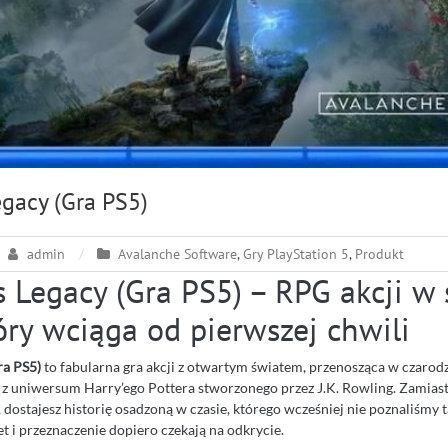
gacy (Gra PS5)
admin
Avalanche Software
,
Gry PlayStation 5
,
Produkt
 Legacy (Gra PS5) – RPG akcji w 
óry wciąga od pierwszej chwili
ra PS5)
to fabularna gra akcji z otwartym światem, przenosząca w czarodz
 z uniwersum Harry’ego Pottera stworzonego przez J.K. Rowling. Zamiast
dostajesz historię osadzoną w czasie, którego wcześniej nie poznaliśmy 
et i przeznaczenie dopiero czekają na odkrycie.