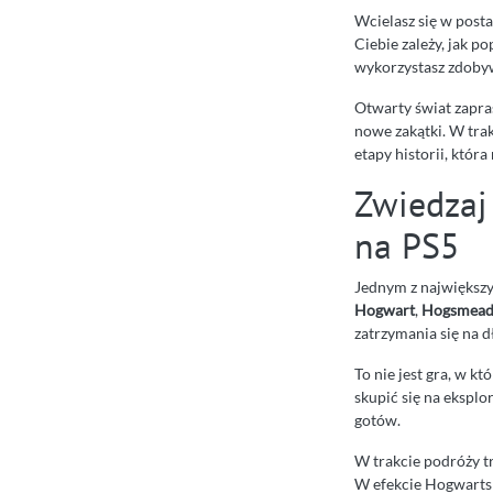
Wcielasz się w post
Ciebie zależy, jak p
wykorzystasz zdobyw
Otwarty świat zapra
nowe zakątki. W trak
etapy historii, któr
Zwiedzaj
na PS5
Jednym z największy
Hogwart
,
Hogsmead
zatrzymania się na 
To nie jest gra, w kt
skupić się na eksplor
gotów.
W trakcie podróży tr
W efekcie Hogwarts L