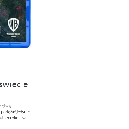
świecie
iejską
 podążać jedynie
tak szeroko – w