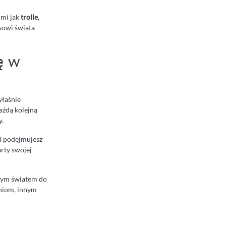
imi jak
trolle
,
osowi świata
ę w
właśnie
ażdą kolejną
y.
 i podejmujesz
arty swojej
anym światem do
eniom, innym