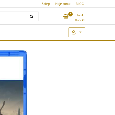
Sklep
Moje konto
BLOG
0
Total
0,00
zł