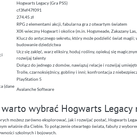
Hogwarts Legacy (Gra PS5)
cf3fef47f091
274.45 zł
RPG z elementami akcji, fabularna gra z otwartym światem
XIX-wieczny Hogwart i okolice (m.in. Hogsmeade, Zakazany Las, 
Klucz do antycznego sekretu, który może podzielić świat magii; 
budowanie dziedzictwa
Ucz się zaklęć, warz eliksiry, hoduj rośliny, opiekuj się magiczn
ci
rozwijaj talenty
Dołącz do jednego z domów, nawiązuj relacje i rozwijaj umiejęt
Trolle, czarnoksiężnicy, gobliny i inni; konfrontacja z niebezpi
PlayStation 5
a (dane
Avalanche Software
 warto wybrać Hogwarts Legacy 
których możesz zarówno eksplorować, jak i rozwijać postać, Hogwarts Legac
m właśnie dla Ciebie. To połączenie otwartego świata, fabuły z wybore
wności szkolnych i bojowych.