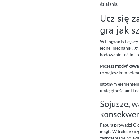
działania.
Ucz się z
gra jak s
W Hogwarts Legacy T
jednej mechaniki, gr
hodowanie roślin i 
Możesz
modyfikować
rozwijasz kompetencj
Istotnym elementem 
umiejętnościami i do
Sojusze, w
konsekwen
Fabuła prowadzi Cię
magii. W trakcie roz
zagrożeniami pojawia