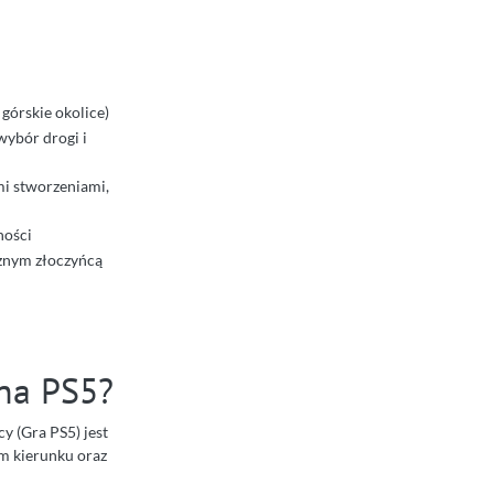
górskie okolice)
wybór drogi i
ymi stworzeniami,
ności
ecznym złoczyńcą
na PS5?
y (Gra PS5) jest
m kierunku oraz