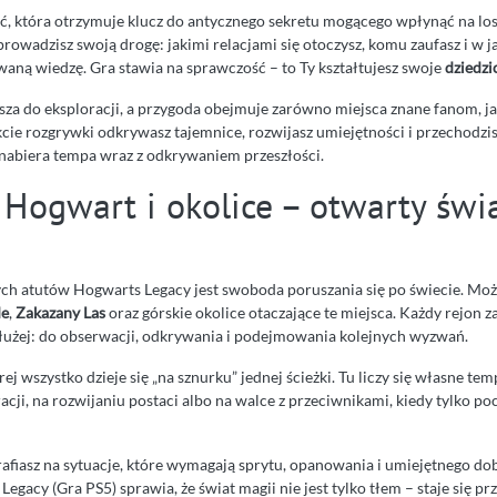
ać, która otrzymuje klucz do antycznego sekretu mogącego wpłynąć na los
oprowadzisz swoją drogę: jakimi relacjami się otoczysz, komu zaufasz i w j
aną wiedzę. Gra stawia na sprawczość – to Ty kształtujesz swoje
dziedz
sza do eksploracji, a przygoda obejmuje zarówno miejsca znane fanom, ja
cie rozgrywki odkrywasz tajemnice, rozwijasz umiejętności i przechodzis
a nabiera tempa wraz z odkrywaniem przeszłości.
 Hogwart i okolice – otwarty świ
ch atutów Hogwarts Legacy jest swoboda poruszania się po świecie. Mo
e
,
Zakazany Las
oraz górskie okolice otaczające te miejsca. Każdy rejon 
dłużej: do obserwacji, odkrywania i podejmowania kolejnych wyzwań.
órej wszystko dzieje się „na sznurku” jednej ścieżki. Tu liczy się własne t
acji, na rozwijaniu postaci albo na walce z przeciwnikami, kiedy tylko poc
afiasz na sytuacje, które wymagają sprytu, opanowania i umiejętnego dob
egacy (Gra PS5) sprawia, że świat magii nie jest tylko tłem – staje się pr