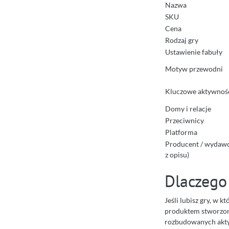
Nazwa
SKU
Cena
Rodzaj gry
Ustawienie fabuły
Motyw przewodni
Kluczowe aktywnoś
Domy i relacje
Przeciwnicy
Platforma
Producent / wydawc
z opisu)
Dlaczego
Jeśli lubisz gry, w 
produktem stworzony
rozbudowanych akty