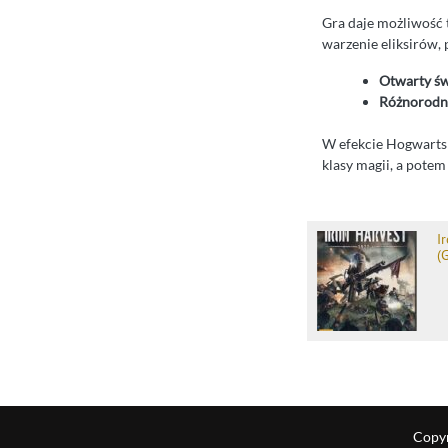
Gra daje możliwość t
warzenie eliksirów, 
Otwarty św
Różnorodn
W efekcie Hogwarts 
klasy magii, a potem
I
(
Copyr