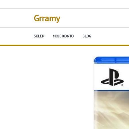
Skip
to
content
Grramy
SKLEP
MOJE KONTO
BLOG