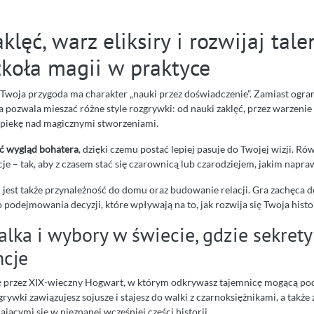
aklęć, warz eliksiry i rozwijaj tale
zkoła magii w praktyce
woja przygoda ma charakter „nauki przez doświadczenie”. Zamiast ogran
a pozwala mieszać różne style rozgrywki: od nauki zaklęć, przez warzenie 
opiekę nad magicznymi stworzeniami.
 wygląd bohatera
, dzięki czemu postać lepiej pasuje do Twojej wizji. Ró
e – tak, aby z czasem stać się czarownicą lub czarodziejem, jakim napra
jest także przynależność do domu oraz budowanie relacji. Gra zachęca d
 podejmowania decyzji, które wpływają na to, jak rozwija się Twoja histo
alka i wybory w świecie, gdzie sekret
cje
 przez XIX-wieczny Hogwart, w którym odkrywasz tajemnicę mogącą podz
grywki zawiązujesz sojusze i stajesz do walki z czarnoksiężnikami, a także
jącymi się w nieznanej wcześniej części historii.