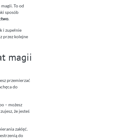
 magii. To od
aki sposób
ictwo
.
k i zupełnie
z przez kolejne
at magii
żesz przemierzać
zachęca do
empo – możesz
zujesz, że jesteś
ierania zaklęć.
zestrzenią do