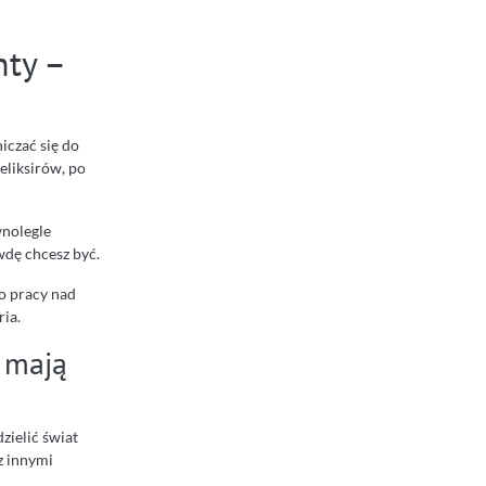
nty –
iczać się do
eliksirów, po
wnolegle
wdę chcesz być.
o pracy nad
ria.
y mają
ielić świat
 z innymi