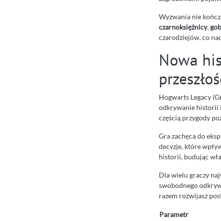
Wyzwania nie kończą
czarnoksiężnicy
,
gob
czarodziejów, co nad
Nowa hist
przeszło
Hogwarts Legacy (Gr
odkrywanie historii
częścią przygody poz
Gra zachęca do eksp
decyzje, które wpływ
historii, budując wł
Dla wielu graczy na
swobodnego odkrywan
razem rozwijasz post
Parametr