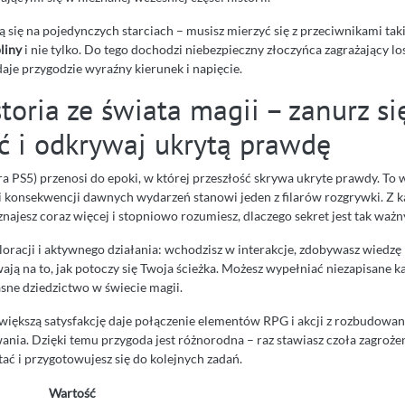
 się na pojedynczych starciach – musisz mierzyć się z przeciwnikami tak
liny
i nie tylko. Do tego dochodzi niebezpieczny złoczyńca zagrażający l
aje przygodzie wyraźny kierunek i napięcie.
oria ze świata magii – zanurz si
ść i odkrywaj ukrytą prawdę
a PS5) przenosi do epoki, w której przeszłość skrywa ukryte prawdy. To 
 i konsekwencji dawnych wydarzeń stanowi jeden z filarów rozgrywki. Z k
najesz coraz więcej i stopniowo rozumiesz, dlaczego sekret jest tak ważn
loracji i aktywnego działania: wchodzisz w interakcje, zdobywasz wiedzę
ają na to, jak potoczy się Twoja ścieżka. Możesz wypełniać niezapisane k
asne dziedzictwo w świecie magii.
jwiększą satysfakcję daje połączenie elementów RPG i akcji z rozbudow
ia. Dzięki temu przygoda jest różnorodna – raz stawiasz czoła zagroż
ać i przygotowujesz się do kolejnych zadań.
Wartość