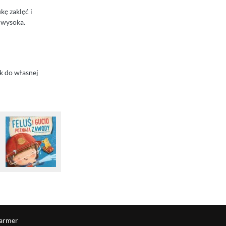
kę zaklęć i
t wysoka.
ak do własnej
armer