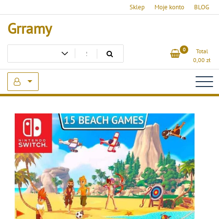
Skip
Sklep
Moje konto
BLOG
to
Grramy
content
0
Total
0,00
zł