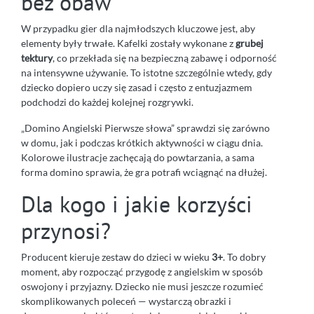
bez obaw
W przypadku gier dla najmłodszych kluczowe jest, aby
elementy były trwałe. Kafelki zostały wykonane z
grubej
tektury
, co przekłada się na bezpieczną zabawę i odporność
na intensywne używanie. To istotne szczególnie wtedy, gdy
dziecko dopiero uczy się zasad i często z entuzjazmem
podchodzi do każdej kolejnej rozgrywki.
„Domino Angielski Pierwsze słowa” sprawdzi się zarówno
w domu, jak i podczas krótkich aktywności w ciągu dnia.
Kolorowe ilustracje zachęcają do powtarzania, a sama
forma domino sprawia, że gra potrafi wciągnąć na dłużej.
Dla kogo i jakie korzyści
przynosi?
Producent kieruje zestaw do dzieci w wieku
3+
. To dobry
moment, aby rozpocząć przygodę z angielskim w sposób
oswojony i przyjazny. Dziecko nie musi jeszcze rozumieć
skomplikowanych poleceń — wystarczą obrazki i