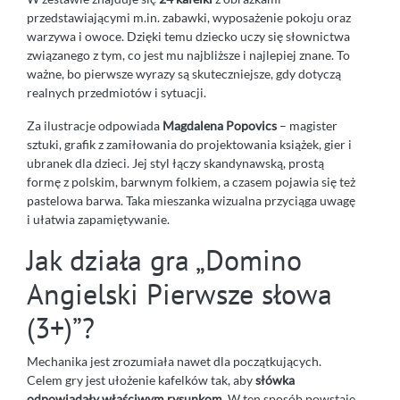
przedstawiającymi m.in. zabawki, wyposażenie pokoju oraz
warzywa i owoce. Dzięki temu dziecko uczy się słownictwa
związanego z tym, co jest mu najbliższe i najlepiej znane. To
ważne, bo pierwsze wyrazy są skuteczniejsze, gdy dotyczą
realnych przedmiotów i sytuacji.
Za ilustracje odpowiada
Magdalena Popovics
– magister
sztuki, grafik z zamiłowania do projektowania książek, gier i
ubranek dla dzieci. Jej styl łączy skandynawską, prostą
formę z polskim, barwnym folkiem, a czasem pojawia się też
pastelowa barwa. Taka mieszanka wizualna przyciąga uwagę
i ułatwia zapamiętywanie.
Jak działa gra „Domino
Angielski Pierwsze słowa
(3+)”?
Mechanika jest zrozumiała nawet dla początkujących.
Celem gry jest ułożenie kafelków tak, aby
słówka
odpowiadały właściwym rysunkom
. W ten sposób powstaje