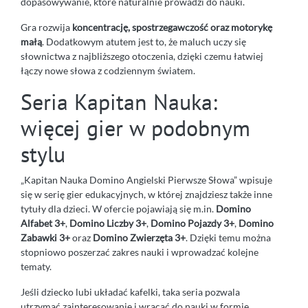
dopasowywanie, które naturalnie prowadzi do nauki.
Gra rozwija
koncentrację, spostrzegawczość oraz motorykę
małą
. Dodatkowym atutem jest to, że maluch uczy się
słownictwa z najbliższego otoczenia, dzięki czemu łatwiej
łączy nowe słowa z codziennym światem.
Seria Kapitan Nauka:
więcej gier w podobnym
stylu
„Kapitan Nauka Domino Angielski Pierwsze Słowa” wpisuje
się w serię gier edukacyjnych, w której znajdziesz także inne
tytuły dla dzieci. W ofercie pojawiają się m.in.
Domino
Alfabet 3+
,
Domino Liczby 3+
,
Domino Pojazdy 3+
,
Domino
Zabawki 3+
oraz
Domino Zwierzęta 3+
. Dzięki temu można
stopniowo poszerzać zakres nauki i wprowadzać kolejne
tematy.
Jeśli dziecko lubi układać kafelki, taka seria pozwala
utrzymać zainteresowanie i wracać do nauki w formie,