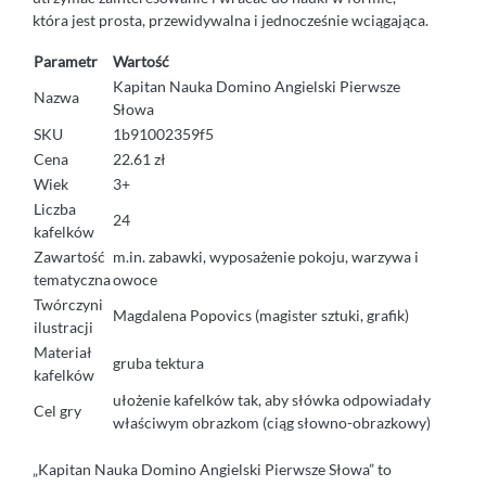
która jest prosta, przewidywalna i jednocześnie wciągająca.
Parametr
Wartość
Kapitan Nauka Domino Angielski Pierwsze
Nazwa
Słowa
SKU
1b91002359f5
Cena
22.61 zł
Wiek
3+
Liczba
24
kafelków
Zawartość
m.in. zabawki, wyposażenie pokoju, warzywa i
tematyczna
owoce
Twórczyni
Magdalena Popovics (magister sztuki, grafik)
ilustracji
Materiał
gruba tektura
kafelków
ułożenie kafelków tak, aby słówka odpowiadały
Cel gry
właściwym obrazkom (ciąg słowno-obrazkowy)
„Kapitan Nauka Domino Angielski Pierwsze Słowa” to