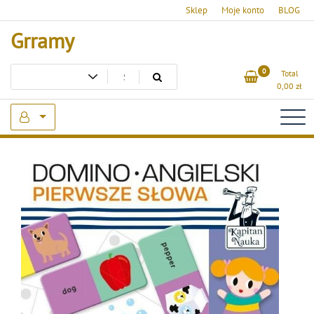
Skip
Sklep
Moje konto
BLOG
to
Grramy
content
0
Total
0,00
zł