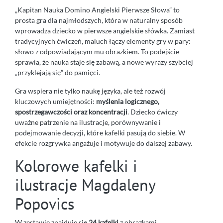
„Kapitan Nauka Domino Angielski Pierwsze Słowa” to
prosta gra dla najmłodszych, która w naturalny sposób
wprowadza dziecko w pierwsze angielskie słówka. Zamiast
tradycyjnych ćwiczeń, maluch łączy elementy gry w pary:
słowo z odpowiadającym mu obrazkiem. To podejście
sprawia, że nauka staje się zabawą, a nowe wyrazy szybciej
„przyklejają się” do pamięci.
Gra wspiera nie tylko naukę języka, ale też rozwój
kluczowych umiejętności:
myślenia logicznego,
spostrzegawczości oraz koncentracji
. Dziecko ćwiczy
uważne patrzenie na ilustracje, porównywanie i
podejmowanie decyzji, które kafelki pasują do siebie. W
efekcie rozgrywka angażuje i motywuje do dalszej zabawy.
Kolorowe kafelki i
ilustracje Magdaleny
Popovics
W zestawie znajduje się
24 kafelki
z obrazkami