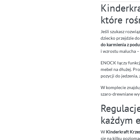
Kinderkr
które roś
Jeśli szukasz rozwią
dziecko przejdzie do
do karmienia z pod
i wzrostu malucha –
ENOCK łączy funkcję
mebel na dłużej. Pr
pozycji do jedzenia,
W komplecie znajduj
szaro-drewniane wyk
Regulacj
każdym e
W
Kinderkraft Krze
się na kilku poziom