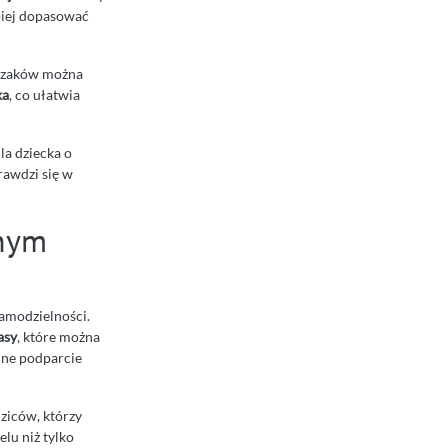
piej dopasować
rszaków można
ka
, co ułatwia
la dziecka o
rawdzi się w
nnym
amodzielności.
asy
, które można
lne podparcie
dziców, którzy
lu niż tylko