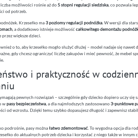
, liczba możliwości rośnie aż do
5 stopni regulacji siedziska
, co pozwala le
ci od potrzeb.
 podnóżek. Krzesełko ma
3 poziomy regulacji podnóżka
. W wersji dla sta
iomach
, a dodatkowo istnieje możliwość
całkowitego demontażu podnóż
 przez większe dzieci.
nież o to, aby krzesełko mogło służyć dłużej – model nadaje się nawet d
ważne, gdy chcesz ograniczyć liczbę zakupów i mieć pewność, że mebel sp
ie.
eństwo i praktyczność w codzie
niu
ymagają pewnych rozwiązań – szczególnie gdy dziecko dopiero uczy się s
o w
pasy bezpieczeństwa
, a dla najmłodszych zastosowano
3-punktowe p
ści od wzrostu. Dzięki temu szybko dopasujesz długość i zapewnisz stabi
ko podrośnie, pasy można
łatwo zdemontować
. To wygodna opcja dla ro
sełko do aktualnych potrzeb dziecka i korzystać z niego także w innym ce