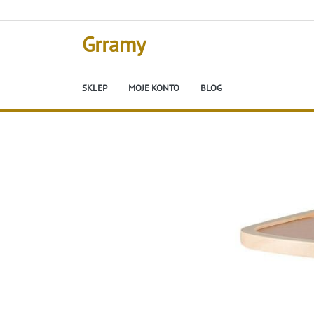
Skip
to
content
Grramy
SKLEP
MOJE KONTO
BLOG