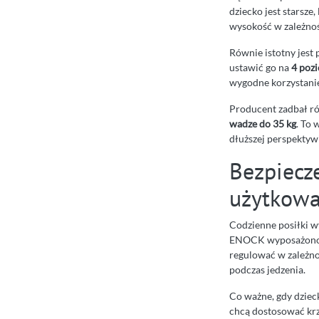
dziecko jest starsze
wysokość w zależnoś
Równie istotny jest
ustawić go na
4 poz
wygodne korzystanie
Producent zadbał rów
wadze do 35 kg
. To 
dłuższej perspektyw
Bezpiecz
użytkowa
Codzienne posiłki w
ENOCK wyposażon
regulować w zależno
podczas jedzenia.
Co ważne, gdy dziec
chcą dostosować krze