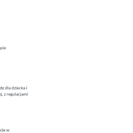
pie
ę dla dziecka i
j, z regulacjami
akże w