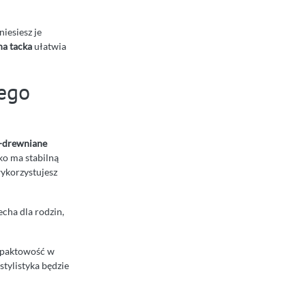
niesiesz je
a tacka
ułatwia
ego
o-drewniane
ko ma stabilną
wykorzystujesz
echa dla rodzin,
mpaktowość w
tylistyka będzie