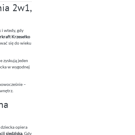
nia 2w1,
 i wtedy, gdy
rkraft Krzesełko
ować się do wieku
e zyskują jeden
iecka w wygodnej
 nowocześnie –
wnętrz.
na
dziecka opiera
cji siedziska
. Gdy