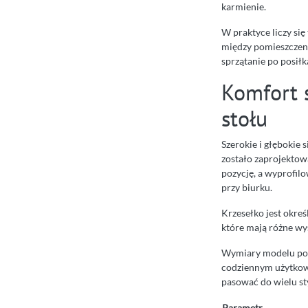
karmienie.
W praktyce liczy się
między pomieszczeni
sprzątanie po posił
Komfort 
stołu
Szerokie i głębokie 
zostało zaprojektow
pozycję, a wyprofil
przy biurku.
Krzesełko jest okreś
które mają różne wys
Wymiary modelu poz
codziennym użytkowa
pasować do wielu st
Parametr