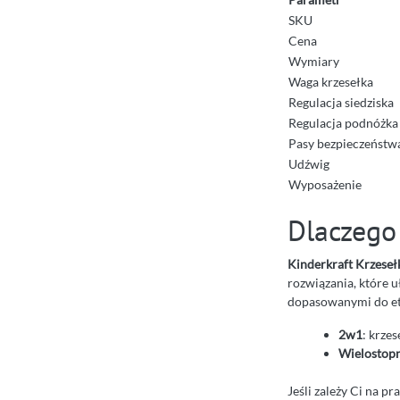
SKU
Cena
Wymiary
Waga krzesełka
Regulacja siedziska
Regulacja podnóżka
Pasy bezpieczeństw
Udźwig
Wyposażenie
Dlaczego
Kinderkraft Krzese
rozwiązania, które 
dopasowanymi do et
2w1
: krze
Wielostopn
Jeśli zależy Ci na 