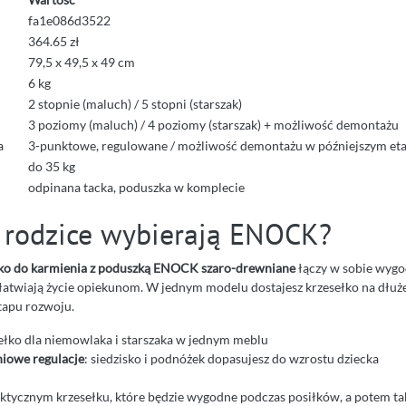
fa1e086d3522
364.65 zł
79,5 x 49,5 x 49 cm
6 kg
2 stopnie (maluch) / 5 stopni (starszak)
3 poziomy (maluch) / 4 poziomy (starszak) + możliwość demontażu
a
3-punktowe, regulowane / możliwość demontażu w późniejszym eta
do 35 kg
odpinana tacka, poduszka w komplecie
 rodzice wybierają ENOCK?
łko do karmienia z poduszką ENOCK szaro-drewniane
łączy w sobie wygod
ułatwiają życie opiekunom. W jednym modelu dostajesz krzesełko na dłuże
apu rozwoju.
sełko dla niemowlaka i starszaka w jednym meblu
iowe regulacje
: siedzisko i podnóżek dopasujesz do wzrostu dziecka
praktycznym krzesełku, które będzie wygodne podczas posiłków, a potem t