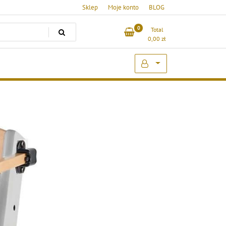
Sklep
Moje konto
BLOG
0
Total
0,00
zł