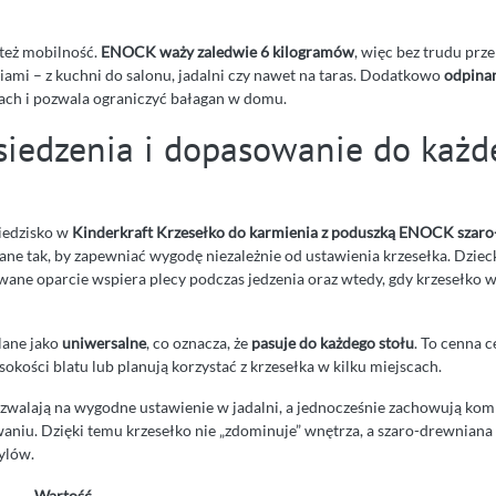
 też mobilność.
ENOCK waży zaledwie 6 kilogramów
, więc bez trudu prze
ami – z kuchni do salonu, jadalni czy nawet na taras. Dodatkowo
odpinan
kach i pozwala ograniczyć bałagan w domu.
siedzenia i dopasowanie do każd
siedzisko w
Kinderkraft Krzesełko do karmienia z poduszką ENOCK szar
ane tak, by zapewniać wygodę niezależnie od ustawienia krzesełka. Dziec
owane oparcie wspiera plecy podczas jedzenia oraz wtedy, gdy krzesełko 
lane jako
uniwersalne
, co oznacza, że
pasuje do każdego stołu
. To cenna c
okości blatu lub planują korzystać z krzesełka w kilku miejscach.
walają na wygodne ustawienie w jadalni, a jednocześnie zachowują ko
niu. Dzięki temu krzesełko nie „zdominuje” wnętrza, a szaro-drewniana s
ylów.
Wartość