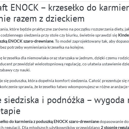
aft ENOCK – krzesełko do karmie
nie razem z dzieckiem
zania, które będzie praktyczne zarówno na początku rozszerzania diety, jak
 codziennego siedzenia przy stole czy biurku, świetnie sprawdzi się
Kinde
uszką ENOCK szaro-drewniane
. To model zaprojektowany tak, aby dopas
 bez potrzeby wymieniania krzesełka na kolejne.
 krzesełka dla niemowlaka oraz starszaka w jednym, dzięki czemu rodzic
oducent przewidział wielostopniową regulację, co ułatwia ustawienie dz
 zabawy czy nauki.
e się poduszka, która dopełnia komfort siedzenia. Całość prezentuje się
ończenie sprawia, że krzesełko łatwo wkomponujesz w różne aranżacje 
e siedziska i podnóżka – wygoda 
tapie
sełko do karmienia z poduszką ENOCK szaro-drewniane
dopasowanie do 
ach regulacji. Dla młodszych użytkowników przewidziano
2 stopnie regula