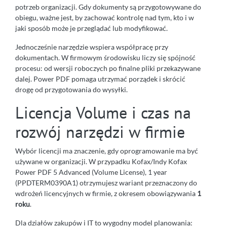
potrzeb organizacji. Gdy dokumenty są przygotowywane do
obiegu, ważne jest, by zachować kontrolę nad tym, kto i w
jaki sposób może je przeglądać lub modyfikować.
Jednocześnie narzędzie wspiera współpracę przy
dokumentach. W firmowym środowisku liczy się spójność
procesu: od wersji roboczych po finalne pliki przekazywane
dalej. Power PDF pomaga utrzymać porządek i skrócić
drogę od przygotowania do wysyłki.
Licencja Volume i czas na
rozwój narzędzi w firmie
Wybór licencji ma znaczenie, gdy oprogramowanie ma być
używane w organizacji. W przypadku Kofax/Indy Kofax
Power PDF 5 Advanced (Volume License), 1 year
(PPDTERM0390A1) otrzymujesz wariant przeznaczony do
wdrożeń licencyjnych w firmie, z okresem obowiązywania
1
roku
.
Dla działów zakupów i IT to wygodny model planowania: