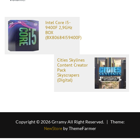
Intel Core i5-
9400F 2,9GHz
BOX
(BX80684I59400F)
Cities Skylines
Content Creator
Pack
Skyscrapers
(Digital)
Copyright © 2026 Grramy All Right Reserved.
|
Theme:
NewStore
by ThemeFarmer