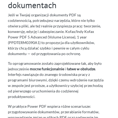
dokumentach
Jeśli w Twojej organizacji dokumenty PDF są
codziennością, potrzebujesz narzędzia, które nie tylko
otwiera pliki, ale też realnie przyspiesza pracę: tworzenie,
konwersję, edycję i zabezpieczanie. Kofax/Indy Kofax
Power PDF 5 Advanced (Volume License), 1 year
(PPDTERM0390A1) to propozycja dla użytkowników,
którzy chcą działać szybko i pewnie w całym cyklu
dokumentu — od przygotowania po ochronę.
To oprogramowanie zostało zaprojektowane tak, aby było
jednocześnie
mocne funkcjonalnie
i
łatwe w obsłudze
.
Interfejs nawiązuje do znanego środowiska pracy z
programami biurowymi, dzięki czemu wdrożenie narzędzia
w zespole jest prostsze, a użytkownicy szybciej przechodzą
od pierwszego uruchomienia do codziennej
produktywności.
W praktyce Power PDF wspiera różne scenariusze:
przygotowywanie dokumentów, przerabianie formatów,
wprowadzanie zmian w plikach PDF oraz nadawanie im