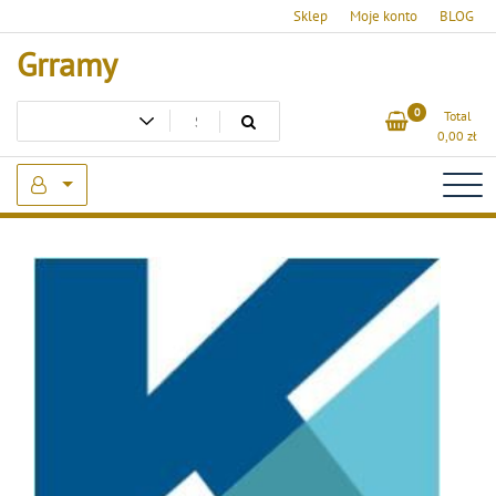
Skip
Sklep
Moje konto
BLOG
to
Grramy
content
0
Total
0,00
zł