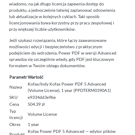
wiadomo, na jak długo licencja zapewnia dostęp do
produktu, a jednocześnie łatwiej zaplanować odnowienia
lub aktualizacje w kolejnych cyklach. Taki sposób
licencjonowania bywa korzystny przy pracy zespołowej i
przy większej liczbie użytkowników.
Jeśli szukasz rozwiązania, które łączy zaawansowane
możliwości edycji i bezpieczeństwo z praktycznym
podejściem do wdrożenia, Power PDF w wersji Advanced
sprawdza się szczególnie wtedy, gdy PDF jest kluczowym
formatem w Twoim obiegu dokumentów.
Parametr
Wartość
Kofax/Indy Kofax Power PDF 5 Advanced
Nazwa
(Volume License), 1 year (PPDTERM0390A1)
SKU
e9334dd3e9be
Cena
504.39 zł
Typ
Volume License
licencji
Okres
1 year
Kofax Power PDF 5 Advanced — edytor plików
Produkt