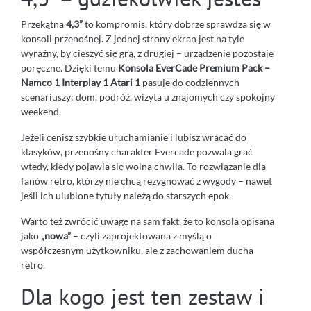
Przekątna
4,3”
to kompromis, który dobrze sprawdza się w
konsoli przenośnej. Z jednej strony ekran jest na tyle
wyraźny, by cieszyć się grą, z drugiej – urządzenie pozostaje
poręczne. Dzięki temu
Konsola EverCade Premium Pack –
Namco 1 Interplay 1 Atari 1
pasuje do codziennych
scenariuszy: dom, podróż, wizyta u znajomych czy spokojny
weekend.
Jeżeli cenisz szybkie uruchamianie i lubisz wracać do
klasyków, przenośny charakter Evercade pozwala grać
wtedy, kiedy pojawia się wolna chwila. To rozwiązanie dla
fanów retro, którzy nie chcą rezygnować z wygody – nawet
jeśli ich ulubione tytuły należą do starszych epok.
Warto też zwrócić uwagę na sam fakt, że to konsola opisana
jako
„nowa”
– czyli zaprojektowana z myślą o
współczesnym użytkowniku, ale z zachowaniem ducha
retro.
Dla kogo jest ten zestaw i