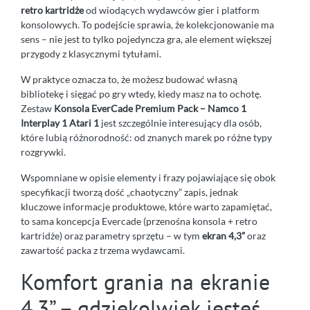
retro kartridże
od wiodących wydawców gier i platform
konsolowych. To podejście sprawia, że kolekcjonowanie ma
sens – nie jest to tylko pojedyncza gra, ale element większej
przygody z klasycznymi tytułami.
W praktyce oznacza to, że możesz budować własną
bibliotekę i sięgać po gry wtedy, kiedy masz na to ochotę.
Zestaw
Konsola EverCade Premium Pack – Namco 1
Interplay 1 Atari 1
jest szczególnie interesujący dla osób,
które lubią różnorodność: od znanych marek po różne typy
rozgrywki.
Wspomniane w opisie elementy i frazy pojawiające się obok
specyfikacji tworzą dość „chaotyczny” zapis, jednak
kluczowe informacje produktowe, które warto zapamiętać,
to sama koncepcja Evercade (przenośna konsola + retro
kartridże) oraz parametry sprzętu – w tym
ekran 4,3”
oraz
zawartość packa z trzema wydawcami.
Komfort grania na ekranie
4,3” – gdziekolwiek jesteś