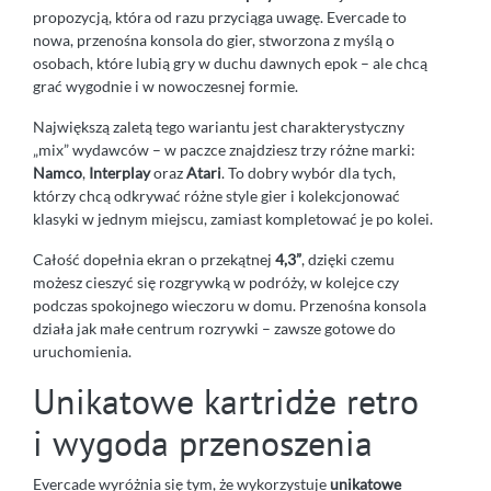
propozycją, która od razu przyciąga uwagę. Evercade to
nowa, przenośna konsola do gier, stworzona z myślą o
osobach, które lubią gry w duchu dawnych epok – ale chcą
grać wygodnie i w nowoczesnej formie.
Największą zaletą tego wariantu jest charakterystyczny
„mix” wydawców – w paczce znajdziesz trzy różne marki:
Namco
,
Interplay
oraz
Atari
. To dobry wybór dla tych,
którzy chcą odkrywać różne style gier i kolekcjonować
klasyki w jednym miejscu, zamiast kompletować je po kolei.
Całość dopełnia ekran o przekątnej
4,3”
, dzięki czemu
możesz cieszyć się rozgrywką w podróży, w kolejce czy
podczas spokojnego wieczoru w domu. Przenośna konsola
działa jak małe centrum rozrywki – zawsze gotowe do
uruchomienia.
Unikatowe kartridże retro
i wygoda przenoszenia
Evercade wyróżnia się tym, że wykorzystuje
unikatowe