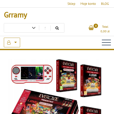
Skip
Sklep
Moje konto
BLOG
to
Grramy
content
0
Total
0,00
zł