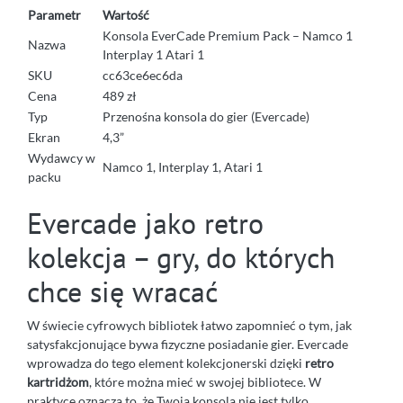
Parametr
Wartość
Konsola EverCade Premium Pack – Namco 1
Nazwa
Interplay 1 Atari 1
SKU
cc63ce6ec6da
Cena
489 zł
Typ
Przenośna konsola do gier (Evercade)
Ekran
4,3”
Wydawcy w
Namco 1, Interplay 1, Atari 1
packu
Evercade jako retro
kolekcja – gry, do których
chce się wracać
W świecie cyfrowych bibliotek łatwo zapomnieć o tym, jak
satysfakcjonujące bywa fizyczne posiadanie gier. Evercade
wprowadza do tego element kolekcjonerski dzięki
retro
kartridżom
, które można mieć w swojej bibliotece. W
praktyce oznacza to, że Twoja konsola nie jest tylko