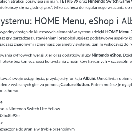
kich atrakcji pojawiają się m.in.
TETRIS 99
oraz
Nintendo Switch Game 
nie kończy się na „jednej grze”, tylko zachęca do regularnego wracania do 
systemu: HOME Menu, eShop i A
 wygodny dostęp do kluczowych elementów systemu dzięki
HOME Menu
.
z gry, zarządzasz ustawieniami oraz obsługujesz podstawowe aspekty ko
rządzasz znajomymi i zmieniasz parametry systemu, zanim wskoczysz do r
owania cyfrowych wersji gier oraz dodatków służy
Nintendo eShop
. Dzi
liotekę bez konieczności korzystania z nośników fizycznych – szczególni
tować swoje osiągnięcia, przydaje się funkcja
Album
. Umożliwia robienie
ideo z wybranych gier za pomocą
Capture Button
. Potem możesz je ogląd
mu albumu.
e
sola Nintendo Switch Lite Yellow
d3bc8b93e
 zł
eznaczona do grania w trybie przenośnym