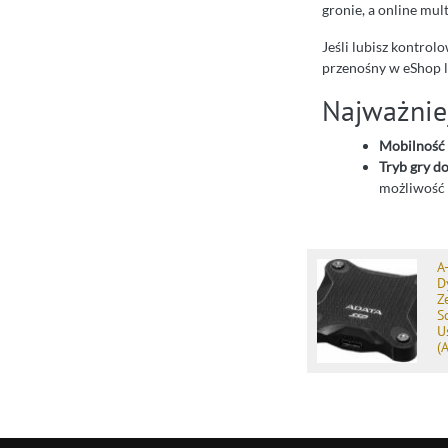
gronie, a online mul
Jeśli lubisz kontrol
przenośny w eShop lu
Najważniej
Mobilność
Tryb gry d
możliwość 
A
D
Z
S
U
(