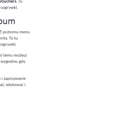
Vouchers
. To
rozgrywki.
lbum
 Z poziomu menu
nta. To tu
ozgrywki.
ęki temu możesz
e wygodne, gdy
 i zapisywanie
ać, edytować i