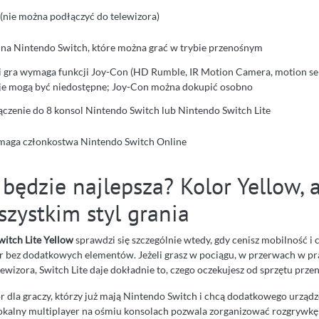
 (nie można podłączyć do telewizora)
 na Nintendo Switch, które można grać w trybie przenośnym
li gra wymaga funkcji Joy-Con (HD Rumble, IR Motion Camera, motion sen
je mogą być niedostępne; Joy-Con można dokupić osobno
ączenie do 8 konsol Nintendo Switch lub Nintendo Switch Lite
aga członkostwa Nintendo Switch Online
będzie najlepsza? Kolor Yellow, 
zystkim styl grania
itch Lite Yellow
sprawdzi się szczególnie wtedy, gdy cenisz mobilność i 
er bez dodatkowych elementów. Jeżeli grasz w pociągu, w przerwach w p
lewizora, Switch Lite daje dokładnie to, czego oczekujesz od sprzętu prze
r dla graczy, którzy już mają Nintendo Switch i chcą dodatkowego urządz
Lokalny multiplayer na ośmiu konsolach pozwala zorganizować rozgrywk