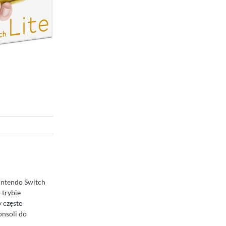
Nintendo Switch
 trybie
y często
onsoli do