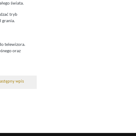
ałego świata.
wdzać tryb
 grania.
o telewizora.
ośnego oraz
astępny wpis