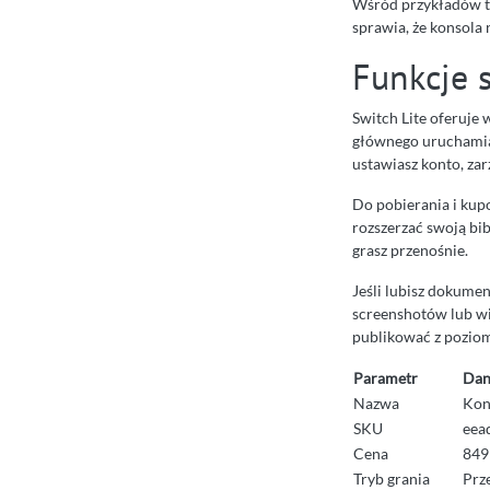
Wśród przykładów ta
sprawia, że konsola 
Funkcje 
Switch Lite oferuje
głównego uruchamias
ustawiasz konto, za
Do pobierania i kup
rozszerzać swoją bib
grasz przenośnie.
Jeśli lubisz dokumen
screenshotów lub w
publikować z pozio
Parametr
Dan
Nazwa
Kon
SKU
eea
Cena
849
Tryb grania
Prz