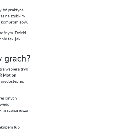
y. W praktyce
oraz na szybkim
ch kompromisów.
nośnym. Dzięki
nie tak, jak
w grach?
gra wspiera tryb
IR Motion
ć niedostępne,
kreślonych
owego
kim scenariuszu
zakupem lub