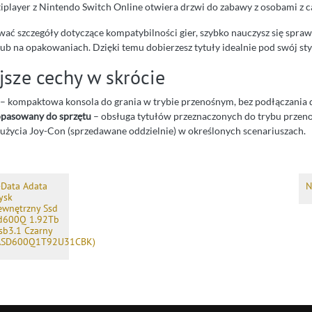
tiplayer z Nintendo Switch Online otwiera drzwi do zabawy z osobami z c
ować szczegóły dotyczące kompatybilności gier, szybko nauczysz się spra
b na opakowaniach. Dzięki temu dobierzesz tytuły idealnie pod swój styl
sze cechy w skrócie
– kompaktowa konsola do grania w trybie przenośnym, bez podłączania d
opasowany do sprzętu
– obsługa tytułów przeznaczonych do trybu przen
użycia Joy-Con (sprzedawane oddzielnie) w określonych scenariuszach.
-Data Adata
N
ysk
ewnętrzny Ssd
d600Q 1.92Tb
sb3.1 Czarny
ASD600Q1T92U31CBK)