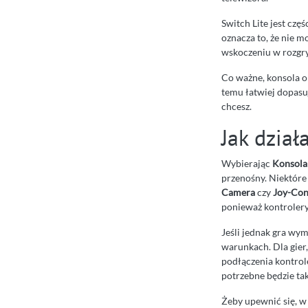
Switch Lite jest czę
oznacza to, że nie m
wskoczeniu w rozgr
Co ważne, konsola o
temu łatwiej dopasuj
chcesz.
Jak dział
Wybierając
Konsola
przenośny. Niektóre 
Camera
czy
Joy-Con
ponieważ kontrolery
Jeśli jednak gra wym
warunkach. Dla gier
podłączenia kontrol
potrzebne będzie ta
Żeby upewnić się, w