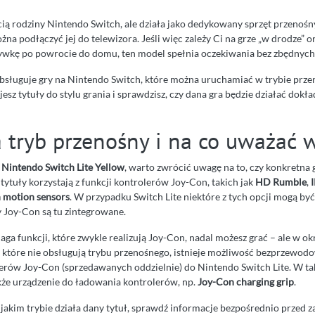
ścią rodziny Nintendo Switch, ale działa jako dedykowany sprzęt przenośn
ożna podłączyć jej do telewizora. Jeśli więc zależy Ci na grze „w drodze” 
ywkę po powrocie do domu, ten model spełnia oczekiwania bez zbędny
bsługuje gry na Nintendo Switch, które można uruchamiać w trybie prze
esz tytuły do stylu grania i sprawdzisz, czy dana gra będzie działać dokład
a tryb przenośny i na co uważać 
 Nintendo Switch Lite Yellow
, warto zwrócić uwagę na to, czy konkretna 
tytuły korzystają z funkcji kontrolerów Joy-Con, takich jak
HD Rumble
,
 motion sensors
. W przypadku Switch Lite niektóre z tych opcji mogą by
 Joy-Con są tu zintegrowane.
aga funkcji, które zwykle realizują Joy-Con, nadal możesz grać – ale w o
, które nie obsługują trybu przenośnego, istnieje możliwość bezprzewod
erów Joy-Con (sprzedawanych oddzielnie) do Nintendo Switch Lite. W ta
kże urządzenie do ładowania kontrolerów, np.
Joy-Con charging grip
.
 jakim trybie działa dany tytuł, sprawdź informacje bezpośrednio przed 