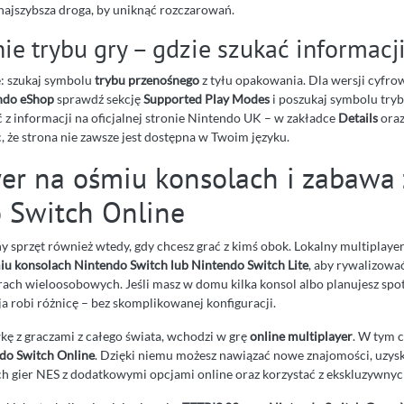
ajszybsza droga, by uniknąć rozczarowań.
e trybu gry – gdzie szukać informacj
 szukaj symbolu
trybu przenośnego
z tyłu opakowania. Dla wersji cyfro
ndo eShop
sprawdź sekcję
Supported Play Modes
i poszukaj symbolu try
 z informacji na oficjalnej stronie Nintendo UK – w zakładce
Details
oraz
c, że strona nie zawsze jest dostępna w Twoim języku.
yer na ośmiu konsolach i zabawa 
 Switch Online
ny sprzęt również wtedy, gdy chcesz grać z kimś obok. Lokalny multiplaye
iu konsolach Nintendo Switch lub Nintendo Switch Lite
, aby rywalizowa
ch wieloosobowych. Jeśli masz w domu kilka konsol albo planujesz spot
a robi różnicę – bez skomplikowanej konfiguracji.
kę z graczami z całego świata, wchodzi w grę
online multiplayer
. W tym c
do Switch Online
. Dzięki niemu możesz nawiązać nowe znajomości, uzys
ych gier NES z dodatkowymi opcjami online oraz korzystać z ekskluzywnych