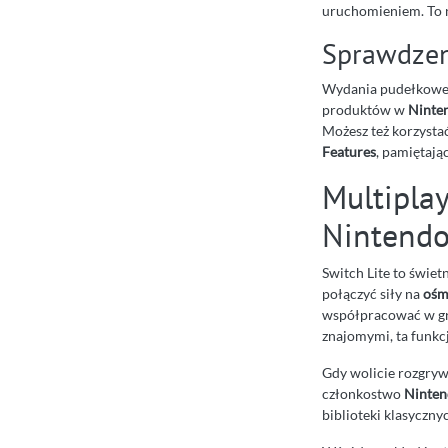
uruchomieniem. To n
Sprawdzeni
Wydania pudełkowe:
produktów w
Ninte
Możesz też korzystać
Features
, pamiętają
Multipla
Nintendo
Switch Lite to świet
połączyć siły na
ośm
współpracować w gra
znajomymi, ta funkcj
Gdy wolicie rozgryw
członkostwo
Ninten
biblioteki klasyczn