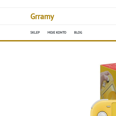
Skip
to
content
Grramy
SKLEP
MOJE KONTO
BLOG