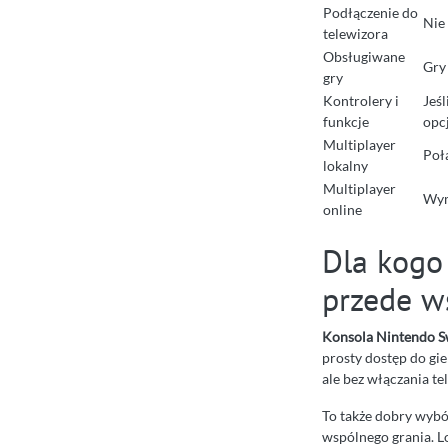
Podłączenie do
Nie
telewizora
Obsługiwane
Gry
gry
Kontrolery i
Jeś
funkcje
opc
Multiplayer
Poł
lokalny
Multiplayer
Wym
online
Dla kogo 
przede ws
Konsola Nintendo Sw
prosty dostęp do gi
ale bez włączania te
To także dobry wybó
wspólnego grania. 