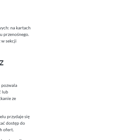
i
wych: na kartach
bu przenośnego.
 w sekcji
z
r pozwala
ć lub
kanie ze
elu przydaje się
kać dostęp do
 ofert.