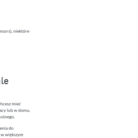
sors), niektóre
ale
chcesz mieć
racy lub w domu,
nośnego.
enia do
ę w większym