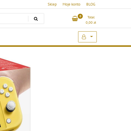
Sklep
Moje konto
BLOG
0
Total
0,00
zł