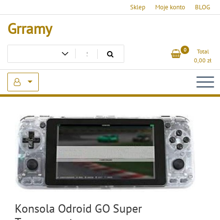
Skip
Sklep
Moje konto
BLOG
to
Grramy
content
0
Total
0,00
zł
Konsola Odroid GO Super