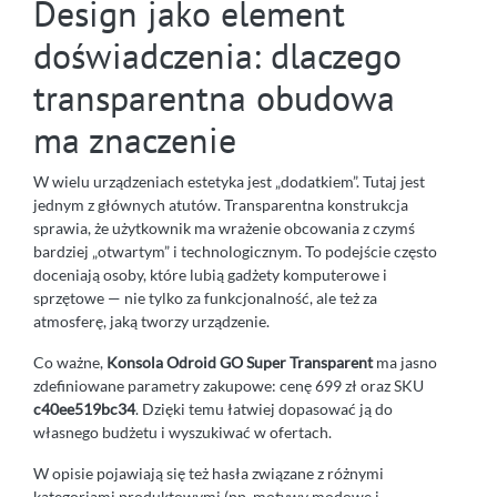
Design jako element
doświadczenia: dlaczego
transparentna obudowa
ma znaczenie
W wielu urządzeniach estetyka jest „dodatkiem”. Tutaj jest
jednym z głównych atutów. Transparentna konstrukcja
sprawia, że użytkownik ma wrażenie obcowania z czymś
bardziej „otwartym” i technologicznym. To podejście często
doceniają osoby, które lubią gadżety komputerowe i
sprzętowe — nie tylko za funkcjonalność, ale też za
atmosferę, jaką tworzy urządzenie.
Co ważne,
Konsola Odroid GO Super Transparent
ma jasno
zdefiniowane parametry zakupowe: cenę 699 zł oraz SKU
c40ee519bc34
. Dzięki temu łatwiej dopasować ją do
własnego budżetu i wyszukiwać w ofertach.
W opisie pojawiają się też hasła związane z różnymi
kategoriami produktowymi (np. motywy modowe i