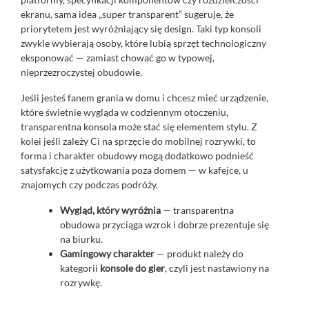
ekranu, sama idea „super transparent” sugeruje, że
priorytetem jest wyróżniający się design. Taki typ konsoli
zwykle wybierają osoby, które lubią sprzęt technologiczny
eksponować — zamiast chować go w typowej,
nieprzezroczystej obudowie.
Jeśli jesteś fanem grania w domu i chcesz mieć urządzenie,
które świetnie wygląda w codziennym otoczeniu,
transparentna konsola może stać się elementem stylu. Z
kolei jeśli zależy Ci na sprzęcie do mobilnej rozrywki, to
forma i charakter obudowy mogą dodatkowo podnieść
satysfakcję z użytkowania poza domem — w kafejce, u
znajomych czy podczas podróży.
Wygląd, który wyróżnia
— transparentna
obudowa przyciąga wzrok i dobrze prezentuje się
na biurku.
Gamingowy charakter
— produkt należy do
kategorii
konsole do gier
, czyli jest nastawiony na
rozrywkę.