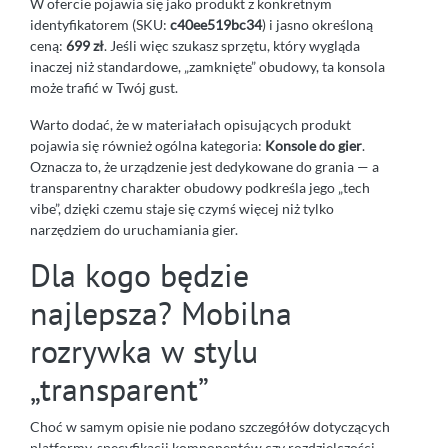
W ofercie pojawia się jako produkt z konkretnym
identyfikatorem (SKU:
c40ee519bc34
) i jasno określoną
ceną:
699 zł
. Jeśli więc szukasz sprzętu, który wygląda
inaczej niż standardowe, „zamknięte” obudowy, ta konsola
może trafić w Twój gust.
Warto dodać, że w materiałach opisujących produkt
pojawia się również ogólna kategoria:
Konsole do gier
.
Oznacza to, że urządzenie jest dedykowane do grania — a
transparentny charakter obudowy podkreśla jego „tech
vibe”, dzięki czemu staje się czymś więcej niż tylko
narzędziem do uruchamiania gier.
Dla kogo będzie
najlepsza? Mobilna
rozrywka w stylu
„transparent”
Choć w samym opisie nie podano szczegółów dotyczących
platformy, specyfikacji komponentów czy rozdzielczości