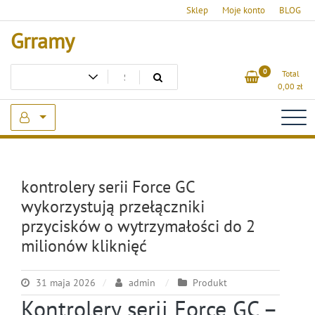
Skip
Sklep
Moje konto
BLOG
to
Grramy
content
0
Total
0,00
zł
kontrolery serii Force GC
wykorzystują przełączniki
przycisków o wytrzymałości do 2
milionów kliknięć
31 maja 2026
admin
Produkt
Kontrolery serii Force GC –