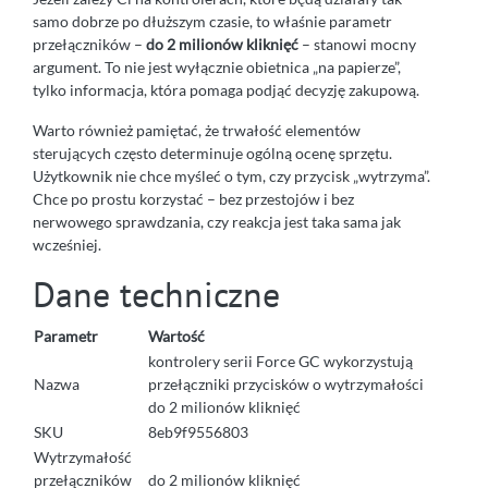
samo dobrze po dłuższym czasie, to właśnie parametr
przełączników –
do 2 milionów kliknięć
– stanowi mocny
argument. To nie jest wyłącznie obietnica „na papierze”,
tylko informacja, która pomaga podjąć decyzję zakupową.
Warto również pamiętać, że trwałość elementów
sterujących często determinuje ogólną ocenę sprzętu.
Użytkownik nie chce myśleć o tym, czy przycisk „wytrzyma”.
Chce po prostu korzystać – bez przestojów i bez
nerwowego sprawdzania, czy reakcja jest taka sama jak
wcześniej.
Dane techniczne
Parametr
Wartość
kontrolery serii Force GC wykorzystują
Nazwa
przełączniki przycisków o wytrzymałości
do 2 milionów kliknięć
SKU
8eb9f9556803
Wytrzymałość
przełączników
do 2 milionów kliknięć