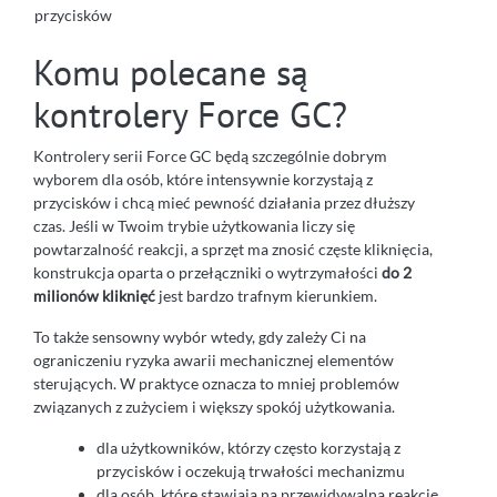
przycisków
Komu polecane są
kontrolery Force GC?
Kontrolery serii Force GC będą szczególnie dobrym
wyborem dla osób, które intensywnie korzystają z
przycisków i chcą mieć pewność działania przez dłuższy
czas. Jeśli w Twoim trybie użytkowania liczy się
powtarzalność reakcji, a sprzęt ma znosić częste kliknięcia,
konstrukcja oparta o przełączniki o wytrzymałości
do 2
milionów kliknięć
jest bardzo trafnym kierunkiem.
To także sensowny wybór wtedy, gdy zależy Ci na
ograniczeniu ryzyka awarii mechanicznej elementów
sterujących. W praktyce oznacza to mniej problemów
związanych z zużyciem i większy spokój użytkowania.
dla użytkowników, którzy często korzystają z
przycisków i oczekują trwałości mechanizmu
dla osób, które stawiają na przewidywalną reakcję