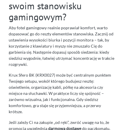
swoim stanowisku
gamingowym?
Aby fotel gamingowy realnie poprawiał komfort, warto
dopasować go do reszty elementów stanowiska. Zacznij od
ustawienia wysokości biurka i pozycji monitora – tak, by
korzystanie z klawiatury i myszy nie zmuszało Cię do
garbienia się. Następnie dopasuj sposób siedzenia: kiedy
siedzisz wygodnie, łatwiej utrzymać koncentrację w trakcie
rozgrywki.
Krux Sfero BK (KRX0027) może być centralnym punktem
Twojego setupu, wokół którego budujesz resztę:
oświetlenie, organizację kabli, półkę na akcesoria czy
miejsce na słuchawki. W praktyce liczy się spójność –
zarówno wizualna, jak i funkcjonalna. Gdy siedzisz
komfortowo, gra staje się przyjemniejsza, a przerwy
krótsze.
Jeśli zależy Ci na zakupie „od ręki”, zwróć uwagę na to, że
promocja uwzględnia
darmową dostawę
do paczkomatu,