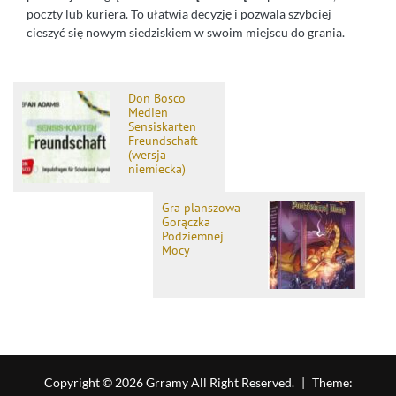
poczty lub kuriera. To ułatwia decyzję i pozwala szybciej
cieszyć się nowym siedziskiem w swoim miejscu do grania.
Don Bosco
Medien
Sensiskarten
Freundschaft
(wersja
niemiecka)
Gra planszowa
Gorączka
Podziemnej
Mocy
Copyright © 2026 Grramy All Right Reserved.
|
Theme: