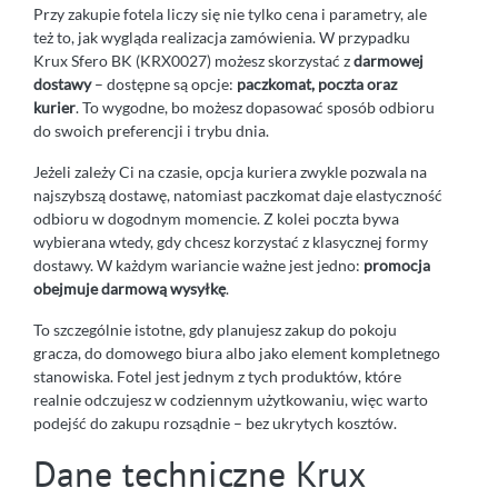
Przy zakupie fotela liczy się nie tylko cena i parametry, ale
też to, jak wygląda realizacja zamówienia. W przypadku
Krux Sfero BK (KRX0027) możesz skorzystać z
darmowej
dostawy
– dostępne są opcje:
paczkomat, poczta oraz
kurier
. To wygodne, bo możesz dopasować sposób odbioru
do swoich preferencji i trybu dnia.
Jeżeli zależy Ci na czasie, opcja kuriera zwykle pozwala na
najszybszą dostawę, natomiast paczkomat daje elastyczność
odbioru w dogodnym momencie. Z kolei poczta bywa
wybierana wtedy, gdy chcesz korzystać z klasycznej formy
dostawy. W każdym wariancie ważne jest jedno:
promocja
obejmuje darmową wysyłkę
.
To szczególnie istotne, gdy planujesz zakup do pokoju
gracza, do domowego biura albo jako element kompletnego
stanowiska. Fotel jest jednym z tych produktów, które
realnie odczujesz w codziennym użytkowaniu, więc warto
podejść do zakupu rozsądnie – bez ukrytych kosztów.
Dane techniczne Krux