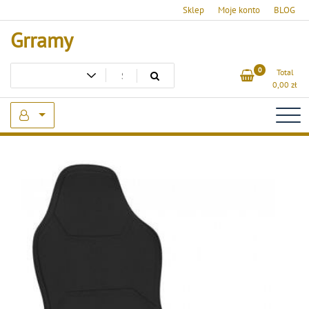
Skip
Sklep
Moje konto
BLOG
to
Grramy
content
0
Total
0,00
zł