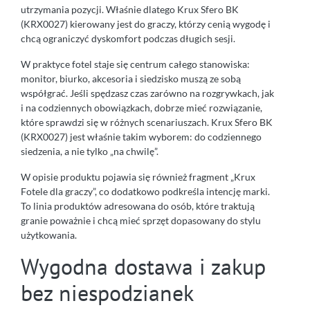
utrzymania pozycji. Właśnie dlatego Krux Sfero BK
(KRX0027) kierowany jest do graczy, którzy cenią wygodę i
chcą ograniczyć dyskomfort podczas długich sesji.
W praktyce fotel staje się centrum całego stanowiska:
monitor, biurko, akcesoria i siedzisko muszą ze sobą
współgrać. Jeśli spędzasz czas zarówno na rozgrywkach, jak
i na codziennych obowiązkach, dobrze mieć rozwiązanie,
które sprawdzi się w różnych scenariuszach. Krux Sfero BK
(KRX0027) jest właśnie takim wyborem: do codziennego
siedzenia, a nie tylko „na chwilę”.
W opisie produktu pojawia się również fragment „Krux
Fotele dla graczy”, co dodatkowo podkreśla intencję marki.
To linia produktów adresowana do osób, które traktują
granie poważnie i chcą mieć sprzęt dopasowany do stylu
użytkowania.
Wygodna dostawa i zakup
bez niespodzianek