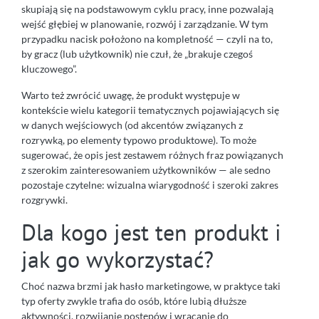
skupiają się na podstawowym cyklu pracy, inne pozwalają
wejść głębiej w planowanie, rozwój i zarządzanie. W tym
przypadku nacisk położono na kompletność — czyli na to,
by gracz (lub użytkownik) nie czuł, że „brakuje czegoś
kluczowego”.
Warto też zwrócić uwagę, że produkt występuje w
kontekście wielu kategorii tematycznych pojawiających się
w danych wejściowych (od akcentów związanych z
rozrywką, po elementy typowo produktowe). To może
sugerować, że opis jest zestawem różnych fraz powiązanych
z szerokim zainteresowaniem użytkowników — ale sedno
pozostaje czytelne: wizualna wiarygodność i szeroki zakres
rozgrywki.
Dla kogo jest ten produkt i
jak go wykorzystać?
Choć nazwa brzmi jak hasło marketingowe, w praktyce taki
typ oferty zwykle trafia do osób, które lubią dłuższe
aktywności, rozwijanie postępów i wracanie do