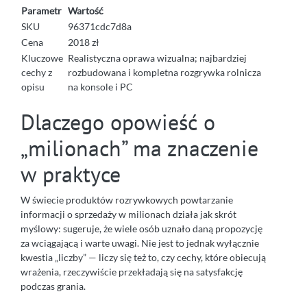
Parametr
Wartość
SKU
96371cdc7d8a
Cena
2018 zł
Kluczowe
Realistyczna oprawa wizualna; najbardziej
cechy z
rozbudowana i kompletna rozgrywka rolnicza
opisu
na konsole i PC
Dlaczego opowieść o
„milionach” ma znaczenie
w praktyce
W świecie produktów rozrywkowych powtarzanie
informacji o sprzedaży w milionach działa jak skrót
myślowy: sugeruje, że wiele osób uznało daną propozycję
za wciągającą i warte uwagi. Nie jest to jednak wyłącznie
kwestia „liczby” — liczy się też to, czy cechy, które obiecują
wrażenia, rzeczywiście przekładają się na satysfakcję
podczas grania.