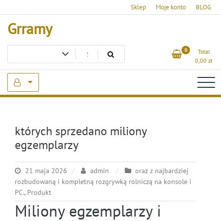
Skip
Sklep
Moje konto
BLOG
to
Grramy
content
0
Total
0,00
zł
których sprzedano miliony
egzemplarzy
21 maja 2026
admin
oraz z najbardziej
rozbudowaną i kompletną rozgrywką rolniczą na konsole i
PC.
,
Produkt
Miliony egzemplarzy i