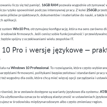
waniu liczy się też pamięć.
16GB RAM
pozwala wygodnie utrzymywać 
nicza ryzyko spowolnień podczas intensywnej pracy. Z kolei
256GB
przest
nie plików projektowych, dokumentów i materiałów do nauki, a także i
h aplikacji.
sz system
Win10 Pro
, otrzymujesz konfigurację, która ma sens zarówno 
a środowisk firmowych. Jeśli cenisz sobie funkcjonalność i przewidywaln
t będzie spójny z oczekiwaniami wielu zespołów IT.
10 Pro i wersje językowe — prak
e
iała na
Windows 10 Professional
. To rozwiązanie, które często wybierane
z narzędziami firmowymi, politykami bezpieczeństwa i standardami pracy 
też wygodny dla osób, które chcą mieć więcej opcji zarządzania i ustawi
również, że w zestawie dostępne są warianty językowe dla systemu:
AT/B
 Dla użytkownika oznacza to większą elastyczność w ustawieniach języko
pracujesz w środowisku międzynarodowym albo często zmieniasz region.