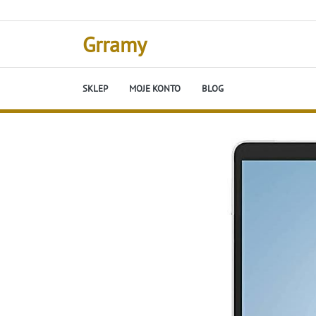
Skip
to
content
Grramy
SKLEP
MOJE KONTO
BLOG