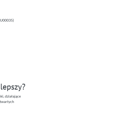
PU00035)
jlepszy?
i, działające
otwartych