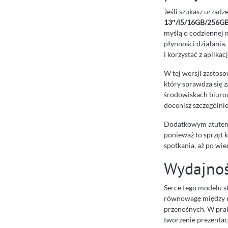
Jeśli szukasz urządz
13″/i5/16GB/256G
myślą o codziennej 
płynności działania
i korzystać z aplik
W tej wersji zasto
który sprawdza się z
środowiskach biuro
docenisz szczególni
Dodatkowym atutem 
ponieważ to sprzęt 
spotkania, aż po wi
Wydajnoś
Serce tego modelu 
równowagę między mo
przenośnych. W prak
tworzenie prezentacj