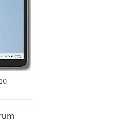
n10
trum