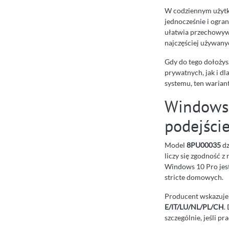
W codziennym użytko
jednocześnie i ogra
ułatwia przechowywa
najczęściej używanyc
Gdy do tego dołoży
prywatnych, jak i dl
systemu, ten warian
Windows 
podejści
Model
8PU00035
dz
liczy się zgodność 
Windows 10 Pro jest 
stricte domowych.
Producent wskazuje 
E/IT/LU/NL/PL/CH
.
szczególnie, jeśli 