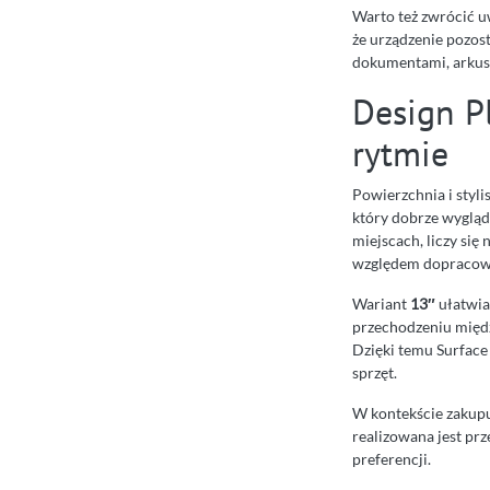
Warto też zwrócić uw
że urządzenie pozos
dokumentami, arkusz
Design P
rytmie
Powierzchnia i styl
który dobrze wygląda
miejscach, liczy się
względem dopracow
Wariant
13″
ułatwia
przechodzeniu międz
Dzięki temu Surface 
sprzęt.
W kontekście zakupu
realizowana jest pr
preferencji.