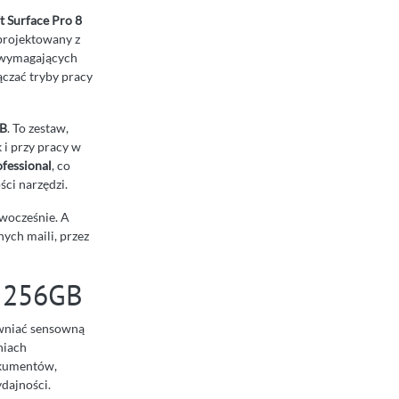
t Surface Pro 8
projektowany z
ń wymagających
ączać tryby pracy
B
. To zestaw,
 i przy pracy w
fessional
, co
ści narzędzi.
owocześnie. A
ych maili, przez
i 256GB
ewniać sensowną
niach
okumentów,
ydajności.