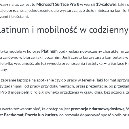
agę na to, że jest to
Microsoft Surface Pro 8
w wersji
13-calowej
. Taki 
taje poręczne, a jednocześnie daje wystarczająco dużo miejsca na komfor
ami i treściami.
latinum i mobilność w codzienn
istyka modelu w kolorze
Platinum
podkreślają nowoczesny charakter urząd
 zarówno w biurze, jak i poza nim. Jeśli często korzystasz z komputera 
 nie tylko wydajność, ale też wygoda przenoszenia i estetyka — a Surface P
any.
 zabranie laptopa na spotkanie czy do pracy w terenie. Taki format sprzy
y zadaniami: od pracy przy dokumentach, przez prezentacje, po przeglą
Pro 8 może pełnić rolę głównego urządzenia w ciągu dnia, bez uczucia, że
 warto też wspomnieć, że dostępna jest
promocja z darmową dostawą
. 
zez
Paczkomat, Poczta lub kuriera
, co pozwala dopasować sposób odbioru