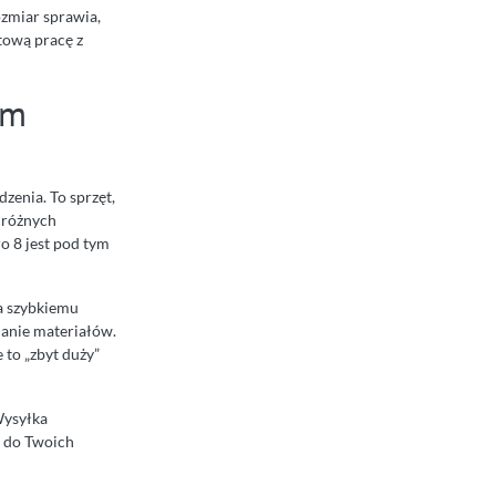
rozmiar sprawia,
tową pracę z
ym
zenia. To sprzęt,
w różnych
ro 8 jest pod tym
ja szybkiemu
danie materiałów.
 to „zbyt duży”
Wysyłka
 do Twoich