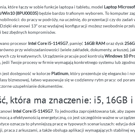
enia, które łączy w sobie funkcje laptopa i tabletu, model
Laptop Microsof
B/Win10 (8PU00035)
będzie bardzo trafionym wyborem. To komputer za
mobilności: do pracy w podróży, na uczelnię, do prezentacji czy do zada
. Dzięki ekranowi 13″ oraz wydajnej konfiguracji możesz swobodnie przeł
acji bez zbędnych kompromisów.
sowano procesor
Intel Core i5-1145G7
, pamięć
16GB RAM
oraz dysk
256G
arówno przy wielozadaniowości (wiele zakładek, dokumenty, arkusze), jak
wych czy kreatywnych. Urządzenie pracuje pod kontrolą
Windows 10 Pro
e, jeśli Twoje procesy w firmie wymagają konkretnego systemu lub zgodno
jest dostępność w kolorze
Platinum
, który prezentuje się elegancko i n
klasy biznesowej, łatwo wpasowuje się w codzienny rytm pracy: od porann
eczorne uzupełnianie dokumentów.
ć, która ma znaczenie: i5, 16GB 
stanowi
Intel Core i5-1145G7
. To jednostka zaprojektowana tak, aby zap
cą a efektywnością energetyczną, co jest szczególnie ważne w urządze
tyce oznacza to płynniejszą pracę w typowych scenariuszach: edycja d
i, praca z arkuszami, a także obsługa aplikacji wymagających stabilnej w