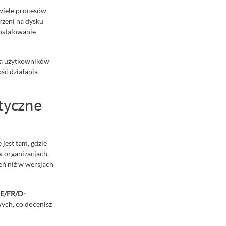
wiele procesów
rzeni na dysku
nstalowanie
dla użytkowników
ość działania
tyczne
 jest tam, gdzie
w organizacjach.
eń niż w wersjach
E/FR/D-
wych, co docenisz