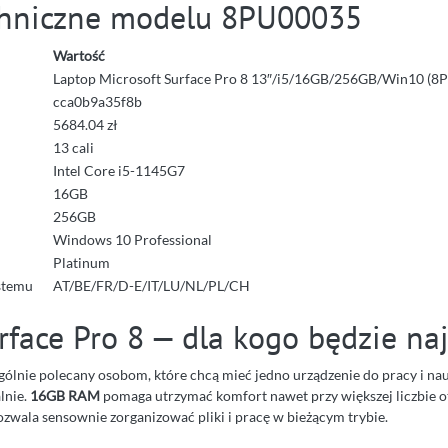
hniczne modelu 8PU00035
Wartość
Laptop Microsoft Surface Pro 8 13″/i5/16GB/256GB/Win10 (8
cca0b9a35f8b
5684.04 zł
13 cali
Intel Core i5-1145G7
16GB
256GB
Windows 10 Professional
Platinum
stemu
AT/BE/FR/D-E/IT/LU/NL/PL/CH
rface Pro 8 — dla kogo będzie na
gólnie polecany osobom, które chcą mieć jedno urządzenie do pracy i nauk
lnie.
16GB RAM
pomaga utrzymać komfort nawet przy większej liczbie 
zwala sensownie zorganizować pliki i pracę w bieżącym trybie.