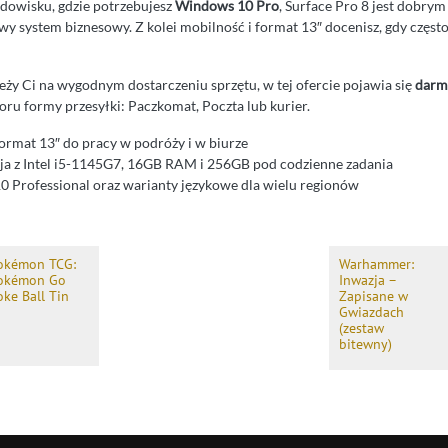
odowisku, gdzie potrzebujesz
Windows 10 Pro
, Surface Pro 8 jest dobry
y system biznesowy. Z kolei mobilność i format 13″ docenisz, gdy częst
leży Ci na wygodnym dostarczeniu sprzętu, w tej ofercie pojawia się
darm
ru formy przesyłki: Paczkomat, Poczta lub kurier.
rmat 13″ do pracy w podróży i w biurze
ja z Intel i5-1145G7, 16GB RAM i 256GB pod codzienne zadania
 Professional oraz warianty językowe dla wielu regionów
okémon TCG:
Warhammer:
okémon Go
Inwazja –
oke Ball Tin
Zapisane w
Gwiazdach
(zestaw
bitewny)