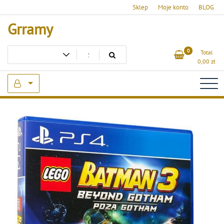
Skip
Sklep
Moje konto
BLOG
to
Grramy
content
0
Total
0,00
zł