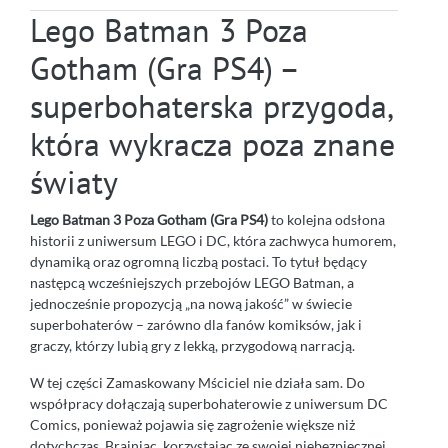
Lego Batman 3 Poza
Gotham (Gra PS4) –
superbohaterska przygoda,
która wykracza poza znane
światy
Lego Batman 3 Poza Gotham (Gra PS4)
to kolejna odsłona
historii z uniwersum LEGO i DC, która zachwyca humorem,
dynamiką oraz ogromną liczbą postaci. To tytuł będący
następcą wcześniejszych przebojów LEGO Batman, a
jednocześnie propozycją „na nową jakość” w świecie
superbohaterów – zarówno dla fanów komiksów, jak i
graczy, którzy lubią gry z lekką, przygodową narracją.
W tej części Zamaskowany Mściciel nie działa sam. Do
współpracy dołączają superbohaterowie z uniwersum DC
Comics, ponieważ pojawia się zagrożenie większe niż
dotychczas. Brainiac, korzystając ze swojej niebezpiecznej