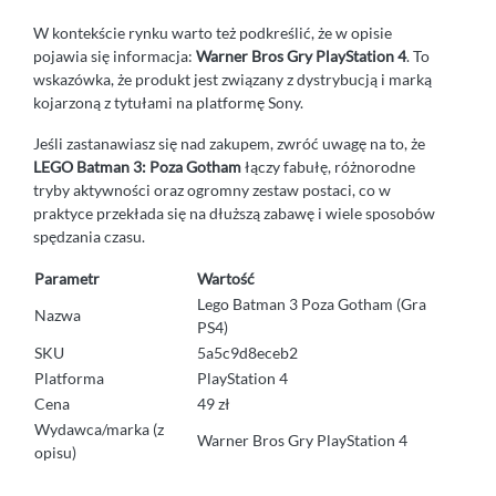
W kontekście rynku warto też podkreślić, że w opisie
pojawia się informacja:
Warner Bros Gry PlayStation 4
. To
wskazówka, że produkt jest związany z dystrybucją i marką
kojarzoną z tytułami na platformę Sony.
Jeśli zastanawiasz się nad zakupem, zwróć uwagę na to, że
LEGO Batman 3: Poza Gotham
łączy fabułę, różnorodne
tryby aktywności oraz ogromny zestaw postaci, co w
praktyce przekłada się na dłuższą zabawę i wiele sposobów
spędzania czasu.
Parametr
Wartość
Lego Batman 3 Poza Gotham (Gra
Nazwa
PS4)
SKU
5a5c9d8eceb2
Platforma
PlayStation 4
Cena
49 zł
Wydawca/marka (z
Warner Bros Gry PlayStation 4
opisu)