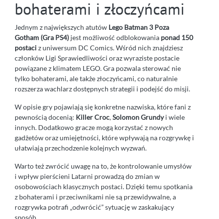
bohaterami i złoczyńcami
Jednym z największych atutów
Lego Batman 3 Poza
Gotham (Gra PS4)
jest możliwość odblokowania
ponad 150
postaci
z uniwersum DC Comics. Wśród nich znajdziesz
członków Ligi Sprawiedliwości oraz wyraziste postacie
powiązane z klimatem LEGO. Gra pozwala sterować nie
tylko bohaterami, ale także złoczyńcami, co naturalnie
rozszerza wachlarz dostępnych strategii i podejść do misji.
W opisie gry pojawiają się konkretne nazwiska, które fani z
pewnością docenią:
Killer Croc
,
Solomon Grundy
i wiele
innych. Dodatkowo gracze mogą korzystać z nowych
gadżetów oraz umiejętności, które wpływają na rozgrywkę i
ułatwiają przechodzenie kolejnych wyzwań.
Warto też zwrócić uwagę na to, że kontrolowanie umysłów
i wpływ pierścieni Latarni prowadzą do zmian w
osobowościach klasycznych postaci. Dzięki temu spotkania
z bohaterami i przeciwnikami nie są przewidywalne, a
rozgrywka potrafi „odwrócić” sytuację w zaskakujący
sposób.