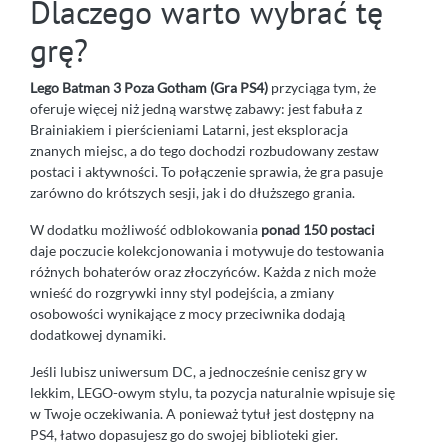
Dlaczego warto wybrać tę
grę?
Lego Batman 3 Poza Gotham (Gra PS4)
przyciąga tym, że
oferuje więcej niż jedną warstwę zabawy: jest fabuła z
Brainiakiem i pierścieniami Latarni, jest eksploracja
znanych miejsc, a do tego dochodzi rozbudowany zestaw
postaci i aktywności. To połączenie sprawia, że gra pasuje
zarówno do krótszych sesji, jak i do dłuższego grania.
W dodatku możliwość odblokowania
ponad 150 postaci
daje poczucie kolekcjonowania i motywuje do testowania
różnych bohaterów oraz złoczyńców. Każda z nich może
wnieść do rozgrywki inny styl podejścia, a zmiany
osobowości wynikające z mocy przeciwnika dodają
dodatkowej dynamiki.
Jeśli lubisz uniwersum DC, a jednocześnie cenisz gry w
lekkim, LEGO-owym stylu, ta pozycja naturalnie wpisuje się
w Twoje oczekiwania. A ponieważ tytuł jest dostępny na
PS4, łatwo dopasujesz go do swojej biblioteki gier.