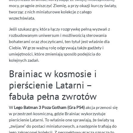
mocy, pragnie zniszczyć Ziemię, a przy okazji kurczy światy,
tworząc z nich miniaturowe kolekcje z całego
wszechświata.
Jeśli szukasz gry, która łączy rozgrywkę pełną wyzwań z
rozbudowanym uniwersum i możliwością sterowania
bohaterami oraz złoczyńcami, ten tytuł jest właśnie dla
Ciebie. W grze ważną rolę odgrywają także gadżety i
umiejętności, które zmieniają sposób podejścia do
kolejnych zadań.
Brainiac w kosmosie i
pierścienie Latarni –
fabuła pełna zwrotów
W
Lego Batman 3 Poza Gotham (Gra PS4)
akcja przenosi się
w przestrzeń kosmiczną, gdzie Brainiac wykorzystuje
pierścienie Latarni. To właśnie one sprawiają, że światy są
„zwijane” do postaci miniaturowych, a następnie trafiają do
jego zakręconej kolekcji. Z perspektywy gracza oznacza to,