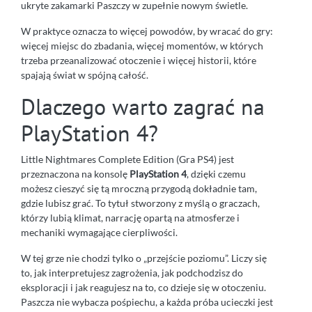
ukryte zakamarki Paszczy w zupełnie nowym świetle.
W praktyce oznacza to więcej powodów, by wracać do gry:
więcej miejsc do zbadania, więcej momentów, w których
trzeba przeanalizować otoczenie i więcej historii, które
spajają świat w spójną całość.
Dlaczego warto zagrać na
PlayStation 4?
Little Nightmares Complete Edition (Gra PS4) jest
przeznaczona na konsolę
PlayStation 4
, dzięki czemu
możesz cieszyć się tą mroczną przygodą dokładnie tam,
gdzie lubisz grać. To tytuł stworzony z myślą o graczach,
którzy lubią klimat, narrację opartą na atmosferze i
mechaniki wymagające cierpliwości.
W tej grze nie chodzi tylko o „przejście poziomu”. Liczy się
to, jak interpretujesz zagrożenia, jak podchodzisz do
eksploracji i jak reagujesz na to, co dzieje się w otoczeniu.
Paszcza nie wybacza pośpiechu, a każda próba ucieczki jest