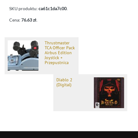
SKU produktu:
ca61c1da7c00
.
Cena:
76.63 zł
.
Thrustmaster
TCA Officer Pack
Airbus Edition
Joystick +
Przepustnica
Diablo 2
(Digital)