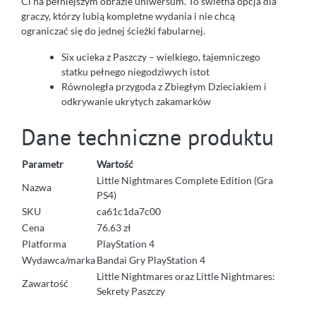
Ci na pełniejszym obrazie uniwersum. To świetna opcja dla
graczy, którzy lubią kompletne wydania i nie chcą
ograniczać się do jednej ścieżki fabularnej.
Six ucieka z Paszczy – wielkiego, tajemniczego
statku pełnego niegodziwych istot
Równoległa przygoda z Zbiegłym Dzieciakiem i
odkrywanie ukrytych zakamarków
Dane techniczne produktu
Parametr
Wartość
Little Nightmares Complete Edition (Gra
Nazwa
PS4)
SKU
ca61c1da7c00
Cena
76.63 zł
Platforma
PlayStation 4
Wydawca/marka
Bandai Gry PlayStation 4
Little Nightmares oraz Little Nightmares:
Zawartość
Sekrety Paszczy