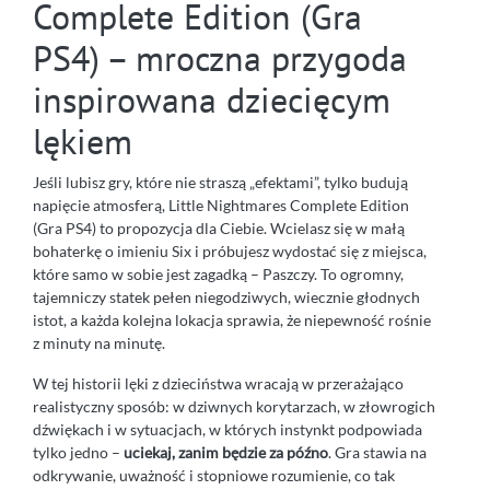
Complete Edition (Gra
PS4) – mroczna przygoda
inspirowana dziecięcym
lękiem
Jeśli lubisz gry, które nie straszą „efektami”, tylko budują
napięcie atmosferą, Little Nightmares Complete Edition
(Gra PS4) to propozycja dla Ciebie. Wcielasz się w małą
bohaterkę o imieniu Six i próbujesz wydostać się z miejsca,
które samo w sobie jest zagadką – Paszczy. To ogromny,
tajemniczy statek pełen niegodziwych, wiecznie głodnych
istot, a każda kolejna lokacja sprawia, że niepewność rośnie
z minuty na minutę.
W tej historii lęki z dzieciństwa wracają w przerażająco
realistyczny sposób: w dziwnych korytarzach, w złowrogich
dźwiękach i w sytuacjach, w których instynkt podpowiada
tylko jedno –
uciekaj, zanim będzie za późno
. Gra stawia na
odkrywanie, uważność i stopniowe rozumienie, co tak