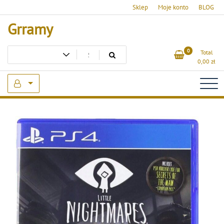
Skip
Sklep
Moje konto
BLOG
to
Grramy
content
0
Total
0,00
zł