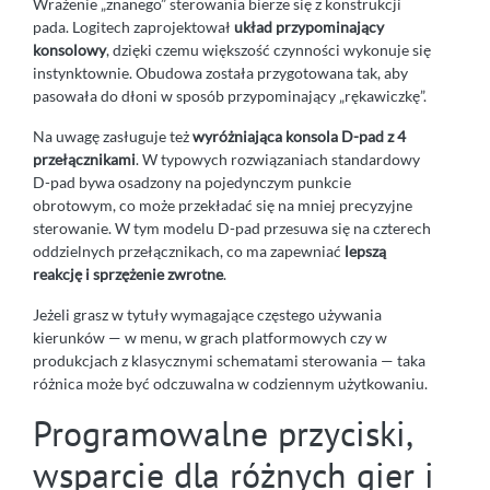
Wrażenie „znanego” sterowania bierze się z konstrukcji
pada. Logitech zaprojektował
układ przypominający
konsolowy
, dzięki czemu większość czynności wykonuje się
instynktownie. Obudowa została przygotowana tak, aby
pasowała do dłoni w sposób przypominający „rękawiczkę”.
Na uwagę zasługuje też
wyróżniająca konsola D-pad z 4
przełącznikami
. W typowych rozwiązaniach standardowy
D-pad bywa osadzony na pojedynczym punkcie
obrotowym, co może przekładać się na mniej precyzyjne
sterowanie. W tym modelu D-pad przesuwa się na czterech
oddzielnych przełącznikach, co ma zapewniać
lepszą
reakcję i sprzężenie zwrotne
.
Jeżeli grasz w tytuły wymagające częstego używania
kierunków — w menu, w grach platformowych czy w
produkcjach z klasycznymi schematami sterowania — taka
różnica może być odczuwalna w codziennym użytkowaniu.
Programowalne przyciski,
wsparcie dla różnych gier i