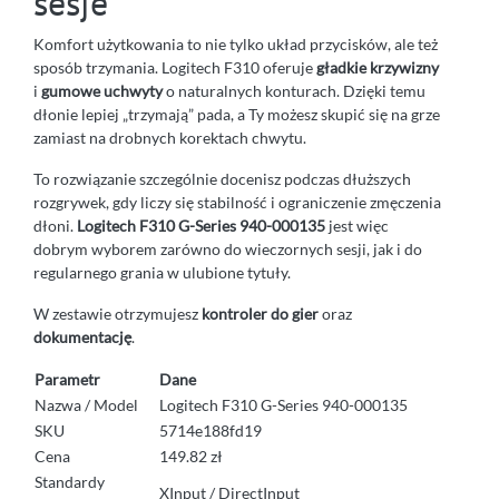
sesje
Komfort użytkowania to nie tylko układ przycisków, ale też
sposób trzymania. Logitech F310 oferuje
gładkie krzywizny
i
gumowe uchwyty
o naturalnych konturach. Dzięki temu
dłonie lepiej „trzymają” pada, a Ty możesz skupić się na grze
zamiast na drobnych korektach chwytu.
To rozwiązanie szczególnie docenisz podczas dłuższych
rozgrywek, gdy liczy się stabilność i ograniczenie zmęczenia
dłoni.
Logitech F310 G-Series 940-000135
jest więc
dobrym wyborem zarówno do wieczornych sesji, jak i do
regularnego grania w ulubione tytuły.
W zestawie otrzymujesz
kontroler do gier
oraz
dokumentację
.
Parametr
Dane
Nazwa / Model
Logitech F310 G-Series 940-000135
SKU
5714e188fd19
Cena
149.82 zł
Standardy
XInput / DirectInput