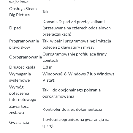
wejściowe
Obsługa Steam
Tak
Big Picture
Konsola D-pad z 4 przełącznikami
D-pad
(przesuwana na czterech oddzielnych
przełącznikach)
Programowanie
Tak, w pełni programowalne; imitacja
przycisków
poleceń z klawiatury i myszy
Oprogramowanie profilujące firmy
Oprogramowanie
Logitech
Długość kabla
1,8 m
Wymagania
Windows® 8, Windows 7 lub Windows
systemowe
Vista®
Wymóg
Tak – do opcjonalnego pobrania
połączenia
oprogramowania
internetowego
Zawartość
Kontroler do gier, dokumentacja
zestawu
Trzyletnia ograniczona gwarancja na
Gwarancja
sprzęt