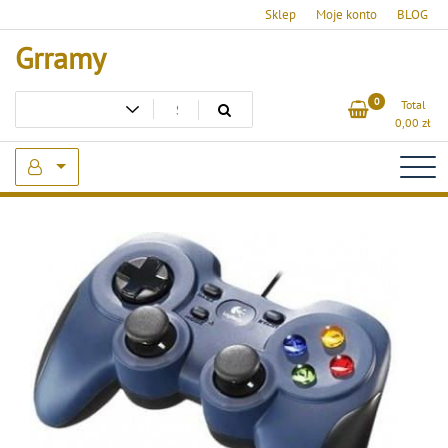
Skip
Sklep
Moje konto
BLOG
to
Grramy
content
0
Total
0,00
zł