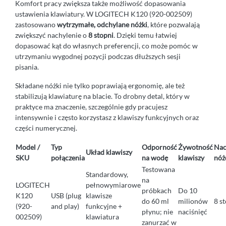
Komfort pracy zwiększa także możliwość dopasowania
ustawienia klawiatury. W LOGITECH K120 (920-002509)
zastosowano
wytrzymałe, odchylane nóżki
, które pozwalają
zwiększyć nachylenie o
8 stopni
. Dzięki temu łatwiej
dopasować kąt do własnych preferencji, co może pomóc w
utrzymaniu wygodnej pozycji podczas dłuższych sesji
pisania.
Składane nóżki nie tylko poprawiają ergonomię, ale też
stabilizują klawiaturę na blacie. To drobny detal, który w
praktyce ma znaczenie, szczególnie gdy pracujesz
intensywnie i często korzystasz z klawiszy funkcyjnych oraz
części numerycznej.
Model /
Typ
Odporność
Żywotność
Nac
Układ klawiszy
SKU
połączenia
na wodę
klawiszy
nóż
Testowana
Standardowy,
na
LOGITECH
pełnowymiarowe
próbkach
Do 10
K120
USB (plug
klawisze
do 60 ml
milionów
8 s
(920-
and play)
funkcyjne +
płynu; nie
naciśnięć
002509)
klawiatura
zanurzać w