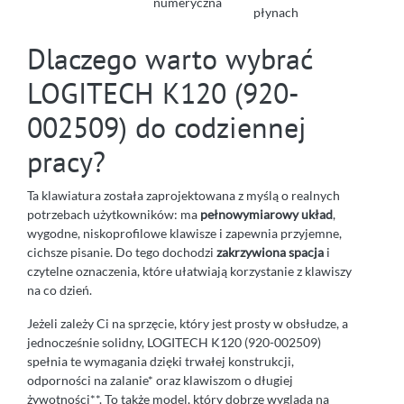
numeryczna
płynach
Dlaczego warto wybrać
LOGITECH K120 (920-
002509) do codziennej
pracy?
Ta klawiatura została zaprojektowana z myślą o realnych
potrzebach użytkowników: ma
pełnowymiarowy układ
,
wygodne, niskoprofilowe klawisze i zapewnia przyjemne,
cichsze pisanie. Do tego dochodzi
zakrzywiona spacja
i
czytelne oznaczenia, które ułatwiają korzystanie z klawiszy
na co dzień.
Jeżeli zależy Ci na sprzęcie, który jest prosty w obsłudze, a
jednocześnie solidny, LOGITECH K120 (920-002509)
spełnia te wymagania dzięki trwałej konstrukcji,
odporności na zalanie* oraz klawiszom o długiej
żywotności**. To także model, który dobrze wygląda na