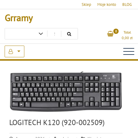
Skip
Sklep
Moje konto
BLOG
to
Grramy
content
0
Total
0,00
zł
LOGITECH K120 (920-002509)