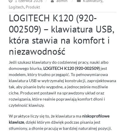
1 czerwca 2026
admin
Klawiatury
,
Logitech
,
Produkt
LOGITECH K120 (920-
002509) – klawiatura USB,
która stawia na komfort i
niezawodność
Jeśli szukasz klawiatury do codziennej pracy, nauki albo
domowego biurka,
LOGITECH K120 (920-002509)
jest
modelem, który trudno przegapić. To pełnowymiarowa
klawiatura USB w wytrzymałej konstrukcji, zaprojektowana
tak, aby pisanie było wygodne, a jednocześnie możliwie
ciche. Producent postawił na sprawdzony układ oraz
rozwiązania, które realnie poprawiają komfort dłoni i
czytelność klawiszy.
W praktyce liczy się to, że klawiatura ma
niskoprofilowe
klawisze
, dzięki którym dźwięk podczas pisania jest
stłumiony, a dłonie pracują w bardziej naturalnej pozycji.