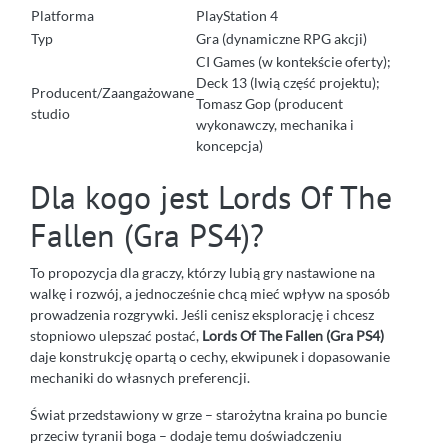
Platforma
PlayStation 4
Typ
Gra (dynamiczne RPG akcji)
CI Games (w kontekście oferty);
Deck 13 (lwią część projektu);
Producent/Zaangażowane
Tomasz Gop (producent
studio
wykonawczy, mechanika i
koncepcja)
Dla kogo jest Lords Of The
Fallen (Gra PS4)?
To propozycja dla graczy, którzy lubią gry nastawione na
walkę i rozwój, a jednocześnie chcą mieć wpływ na sposób
prowadzenia rozgrywki. Jeśli cenisz eksplorację i chcesz
stopniowo ulepszać postać,
Lords Of The Fallen (Gra PS4)
daje konstrukcję opartą o cechy, ekwipunek i dopasowanie
mechaniki do własnych preferencji.
Świat przedstawiony w grze – starożytna kraina po buncie
przeciw tyranii boga – dodaje temu doświadczeniu