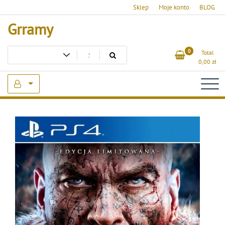
Skip
Sklep
Moje konto
BLOG
to
Grramy
content
0
Total
0,00
zł