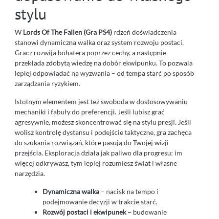
stylu
W
Lords Of The Fallen (Gra PS4)
rdzeń doświadczenia
stanowi dynamiczna walka oraz system rozwoju postaci.
Gracz rozwija bohatera poprzez cechy, a następnie
przekłada zdobytą wiedzę na dobór ekwipunku. To pozwala
lepiej odpowiadać na wyzwania – od tempa starć po sposób
zarządzania ryzykiem.
Istotnym elementem jest też swoboda w dostosowywaniu
mechaniki i fabuły do preferencji. Jeśli lubisz grać
agresywnie, możesz skoncentrować się na stylu presji. Jeśli
wolisz kontrolę dystansu i podejście taktyczne, gra zachęca
do szukania rozwiązań, które pasują do Twojej wizji
przejścia. Eksploracja działa jak paliwo dla progresu: im
więcej odkrywasz, tym lepiej rozumiesz świat i własne
narzędzia.
Dynamiczna walka
– nacisk na tempo i
podejmowanie decyzji w trakcie starć.
Rozwój postaci i ekwipunek
– budowanie