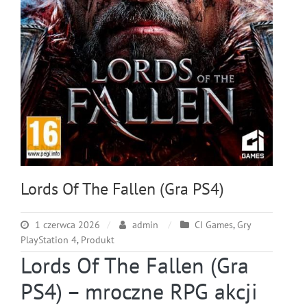
Lords Of The Fallen (Gra PS4)
1 czerwca 2026
admin
CI Games
,
Gry
PlayStation 4
,
Produkt
Lords Of The Fallen (Gra
PS4) – mroczne RPG akcji