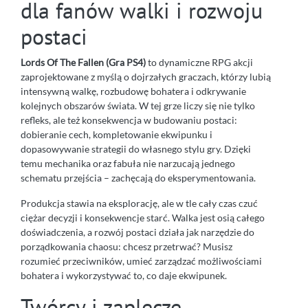
dla fanów walki i rozwoju
postaci
Lords Of The Fallen (Gra PS4)
to dynamiczne RPG akcji
zaprojektowane z myślą o dojrzałych graczach, którzy lubią
intensywną walkę, rozbudowę bohatera i odkrywanie
kolejnych obszarów świata. W tej grze liczy się nie tylko
refleks, ale też konsekwencja w budowaniu postaci:
dobieranie cech, kompletowanie ekwipunku i
dopasowywanie strategii do własnego stylu gry. Dzięki
temu mechanika oraz fabuła nie narzucają jednego
schematu przejścia – zachęcają do eksperymentowania.
Produkcja stawia na eksplorację, ale w tle cały czas czuć
ciężar decyzji i konsekwencje starć. Walka jest osią całego
doświadczenia, a rozwój postaci działa jak narzędzie do
porządkowania chaosu: chcesz przetrwać? Musisz
rozumieć przeciwników, umieć zarządzać możliwościami
bohatera i wykorzystywać to, co daje ekwipunek.
Twórcy i zaplecze