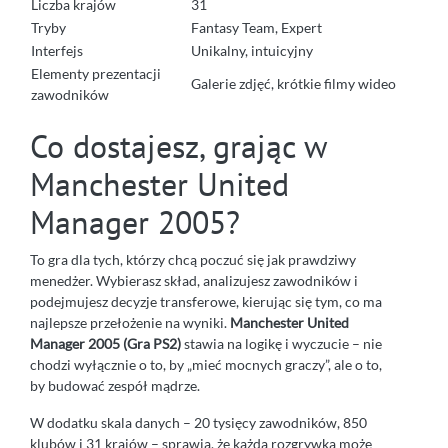
Liczba krajów
31
Tryby
Fantasy Team, Expert
Interfejs
Unikalny, intuicyjny
Elementy prezentacji
Galerie zdjęć, krótkie filmy wideo
zawodników
Co dostajesz, grając w
Manchester United
Manager 2005?
To gra dla tych, którzy chcą poczuć się jak prawdziwy
menedżer. Wybierasz skład, analizujesz zawodników i
podejmujesz decyzje transferowe, kierując się tym, co ma
najlepsze przełożenie na wyniki.
Manchester United
Manager 2005 (Gra PS2)
stawia na logikę i wyczucie – nie
chodzi wyłącznie o to, by „mieć mocnych graczy”, ale o to,
by budować zespół mądrze.
W dodatku skala danych – 20 tysięcy zawodników, 850
klubów i 31 krajów – sprawia, że każda rozgrywka może