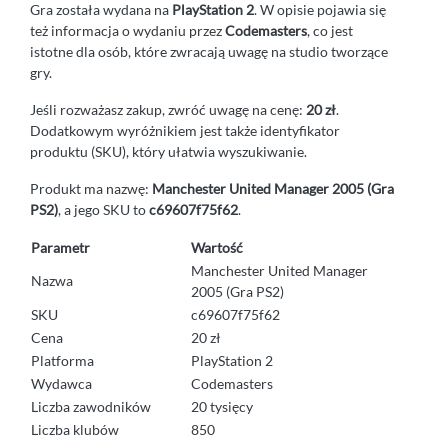
Gra została wydana na
PlayStation 2
. W opisie pojawia się
też informacja o wydaniu przez
Codemasters
, co jest
istotne dla osób, które zwracają uwagę na studio tworzące
gry.
Jeśli rozważasz zakup, zwróć uwagę na cenę:
20 zł
.
Dodatkowym wyróżnikiem jest także identyfikator
produktu (SKU), który ułatwia wyszukiwanie.
Produkt ma nazwę:
Manchester United Manager 2005 (Gra
PS2)
, a jego SKU to
c69607f75f62
.
Parametr
Wartość
Manchester United Manager
Nazwa
2005 (Gra PS2)
SKU
c69607f75f62
Cena
20 zł
Platforma
PlayStation 2
Wydawca
Codemasters
Liczba zawodników
20 tysięcy
Liczba klubów
850