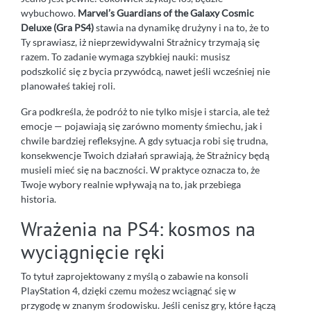
wybuchowo.
Marvel’s Guardians of the Galaxy Cosmic
Deluxe (Gra PS4)
stawia na dynamikę drużyny i na to, że to
Ty sprawiasz, iż nieprzewidywalni Strażnicy trzymają się
razem. To zadanie wymaga szybkiej nauki: musisz
podszkolić się z bycia przywódcą, nawet jeśli wcześniej nie
planowałeś takiej roli.
Gra podkreśla, że podróż to nie tylko misje i starcia, ale też
emocje — pojawiają się zarówno momenty śmiechu, jak i
chwile bardziej refleksyjne. A gdy sytuacja robi się trudna,
konsekwencje Twoich działań sprawiają, że Strażnicy będą
musieli mieć się na baczności. W praktyce oznacza to, że
Twoje wybory realnie wpływają na to, jak przebiega
historia.
Wrażenia na PS4: kosmos na
wyciągnięcie ręki
To tytuł zaprojektowany z myślą o zabawie na konsoli
PlayStation 4, dzięki czemu możesz wciągnąć się w
przygodę w znanym środowisku. Jeśli cenisz gry, które łączą