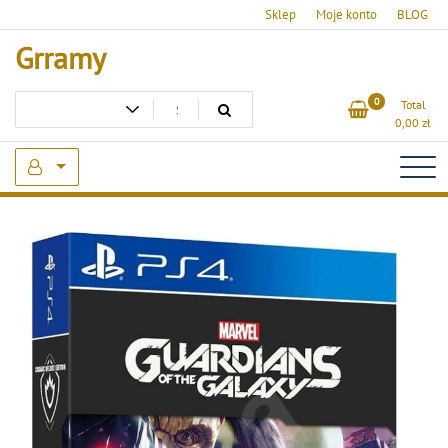
Skip
Sklep
Moje konto
BLOG
to
Grramy
content
0
Total
0,00
zł