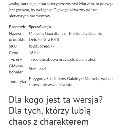
walkę, narrację i charakterystyczny styl Marvela, ta pozycja
jest gotowa, by wciągnąć Cię w galaktyczny wir od
pierwszych momentów.
Parametr
Specyfikacja
Nazwa
Marvel’s Guardians of the Galaxy Cosmic
produktu
Deluxe (Gra PS4)
SKU
fb2d56cea677
Cena
139 zł
Typ gry
Trzecioosobowa przygodowa gra akcji
Główny
Star-Lord
bohater
Przygody Strażników Galaktyki Marvela, walka i
Tematyka
ratowanie wszechświata
Dla kogo jest ta wersja?
Dla tych, którzy lubią
chaos z charakterem