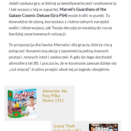
Jeżeli szukasz gry, w której przewidywanie jest ryzykowne (a
i tak wszyscy idą w zaparte),
Marvel’s Guardians of the
Galaxy Cosmic Deluxe (Gra PS4)
może trafić w punkt. Tu
dowodzisz drużyną, korzystasz z różnorodnych narzędzi
walki i obserwujesz, jak Twoje decyzje prowadzą do coraz
bardziej zwariowanych sytuacji.
To propozycja dla fanów Marvela i dla graczy, którzy chcą
połączyć dynamiczną akcję z opowieścią pełną znanych
postaci, nowych istot i zaskoczeń. A gdy do tego dochodzi
atmosfera lat 80. i poczucie, że w kosmosie zawsze dzieje się
„coś więcej”, trudno przejść obok tej przygody obojętnie.
Alexander Ale
Pary Piłka
Nozna 2351
Grand Theft
Auto V (Gra PC)