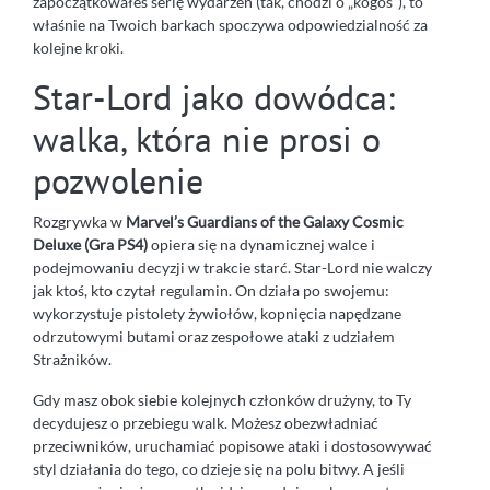
zapoczątkowałeś serię wydarzeń (tak, chodzi o „kogoś”), to
właśnie na Twoich barkach spoczywa odpowiedzialność za
kolejne kroki.
Star-Lord jako dowódca:
walka, która nie prosi o
pozwolenie
Rozgrywka w
Marvel’s Guardians of the Galaxy Cosmic
Deluxe (Gra PS4)
opiera się na dynamicznej walce i
podejmowaniu decyzji w trakcie starć. Star-Lord nie walczy
jak ktoś, kto czytał regulamin. On działa po swojemu:
wykorzystuje pistolety żywiołów, kopnięcia napędzane
odrzutowymi butami oraz zespołowe ataki z udziałem
Strażników.
Gdy masz obok siebie kolejnych członków drużyny, to Ty
decydujesz o przebiegu walk. Możesz obezwładniać
przeciwników, uruchamiać popisowe ataki i dostosowywać
styl działania do tego, co dzieje się na polu bitwy. A jeśli