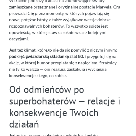
W trakcie podróży trafiasz na zdumiewające światy
zamieszkane przez znane i oryginalne postacie Marvela. Gra
prowadzi Cię przez momenty, w których pojawiają się
nowe, potężne istoty, a także wyjątkowe wersje dobrze
rozpoznawalnych bohaterów. To wszystko spięte jest
opowieścią, w której stawka rośnie wraz z kolejnymi
decyzjami.
Jest też klimat, którego nie da się pomylić z niczym innym:
podkręć gwiazdorską składankę z lat 80.
i przygotuj się na
akcję, w której humor przeplata się z napięciem. Strażnicy
nie tylko walczą — oni reagują, zaskakują i wyciągają
konsekwencje z tego, co robisz.
Od odmieńców po
superbohaterów — relacje i
konsekwencje Twoich
działań
Jedno jest pewne: cokolwiek szykuje los, będzie