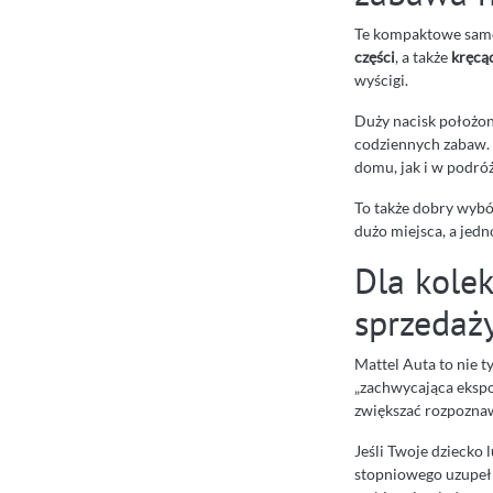
Te kompaktowe samoc
części
, a także
kręcąc
wyścigi.
Duży nacisk położo
codziennych zabaw. 
domu, jak i w podróż
To także dobry wybó
dużo miejsca, a jed
Dla kole
sprzedaż
Mattel Auta to nie t
„zachwycająca ekspo
zwiększać rozpoznaw
Jeśli Twoje dziecko l
stopniowego uzupełn