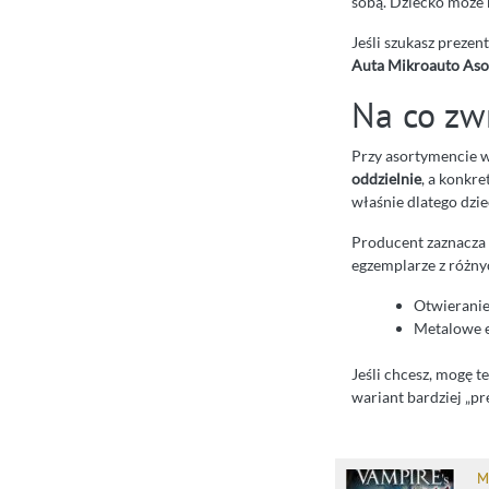
sobą. Dziecko może b
Jeśli szukasz prezen
Auta Mikroauto As
Na co zw
Przy asortymencie w
oddzielnie
, a konkre
właśnie dlatego dzie
Producent zaznacza 
egzemplarze z różnyc
Otwieranie 
Metalowe e
Jeśli chcesz, mogę 
wariant bardziej „pr
M