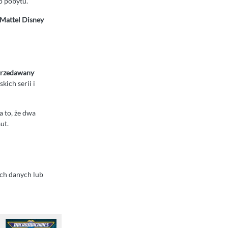
o pobytu.
Mattel Disney
sprzedawany
kich serii i
a to, że dwa
ut.
ych danych lub