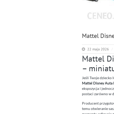
Mattel Disn
22 maja 2026
Mattel D
– miniat
Jeśli Twoje dziecko 
Mattel Disney Aut
ekspozycja i jedno
postaci zarówno w d
Producent przygoto
temu otwieranie sasz
momentu odkrycia z