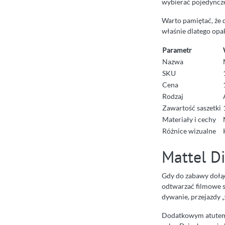
wybierać pojedyncze
Warto pamiętać, że d
właśnie dlatego opa
Parametr
Nazwa
SKU
Cena
Rodzaj
Zawartość saszetki
Materiały i cechy
Różnice wizualne
Mattel Di
Gdy do zabawy dołąc
odtwarzać filmowe s
dywanie, przejazdy „
Dodatkowym atutem 