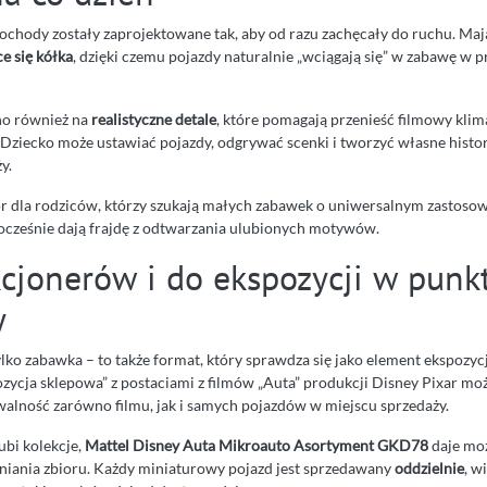
hody zostały zaprojektowane tak, aby od razu zachęcały do ruchu. Ma
e się kółka
, dzięki czemu pojazdy naturalnie „wciągają się” w zabawę w pr
no również na
realistyczne detale
, które pomagają przenieść filmowy klim
Dziecko może ustawiać pojazdy, odgrywać scenki i tworzyć własne histo
y.
r dla rodziców, którzy szukają małych zabawek o uniwersalnym zastosow
nocześnie dają frajdę z odtwarzania ulubionych motywów.
kcjonerów i do ekspozycji w punk
y
ylko zabawka – to także format, który sprawdza się jako element ekspozyc
zycja sklepowa” z postaciami z filmów „Auta” produkcji Disney Pixar m
alność zarówno filmu, jak i samych pojazdów w miejscu sprzedaży.
ubi kolekcje,
Mattel Disney Auta Mikroauto Asortyment GKD78
daje mo
iania zbioru. Każdy miniaturowy pojazd jest sprzedawany
oddzielnie
, w