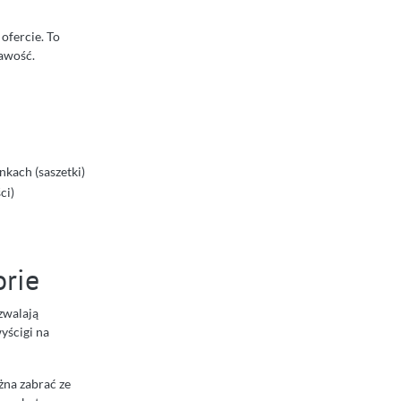
ofercie. To
awość.
kach (saszetki)
ci)
orie
zwalają
yścigi na
na zabrać ze