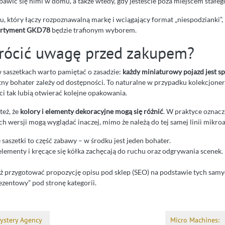
awić się nimi w domu, a także wtedy, gdy jesteście poza miejscem stałeg
tu, który łączy rozpoznawalną markę i wciągający format „niespodzianki”,
ortyment GKD78
będzie trafionym wyborem.
rócić uwagę przed zakupem?
 saszetkach warto pamiętać o zasadzie:
każdy miniaturowy pojazd jest 
tny bohater zależy od dostępności. To naturalne w przypadku kolekcjoners
ci tak lubią otwierać kolejne opakowania.
też, że
kolory i elementy dekoracyjne mogą się różnić
. W praktyce oznacz
h wersji mogą wyglądać inaczej, mimo że należą do tej samej linii mikroa
saszetki to część zabawy – w środku jest jeden bohater.
lementy i kręcące się kółka zachęcają do ruchu oraz odgrywania scenek.
też przygotować propozycję opisu pod sklep (SEO) na podstawie tych sam
ezentowy” pod stronę kategorii.
ystery Agency
Micro Machines: