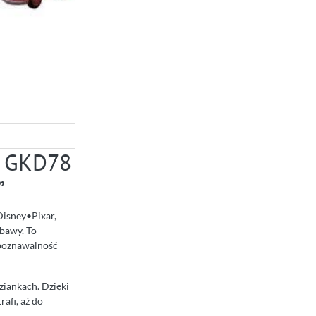
t GKD78
”
Disney•Pixar,
abawy. To
zpoznawalność
iankach. Dzięki
afi, aż do