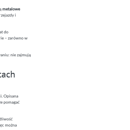
ją
metalowe
zejazdy i
at do
rie – zarówno w
aniu: nie zajmują
tach
ji. Opisana
oże pomagać
żliwość
ięc można