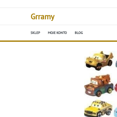
Skip
to
content
Grramy
SKLEP
MOJE KONTO
BLOG