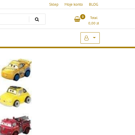
Sklep
Moje konto
BLOG
0
Total
0,00
zł