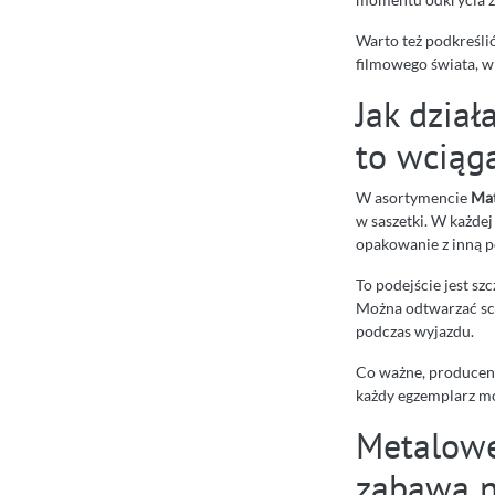
Warto też podkreślić
filmowego świata, w
Jak dział
to wciąg
W asortymencie
Mat
w saszetki. W każdej
opakowanie z inną p
To podejście jest sz
Można odtwarzać sce
podczas wyjazdu.
Co ważne, producent
każdy egzemplarz mo
Metalowe 
zabawa n