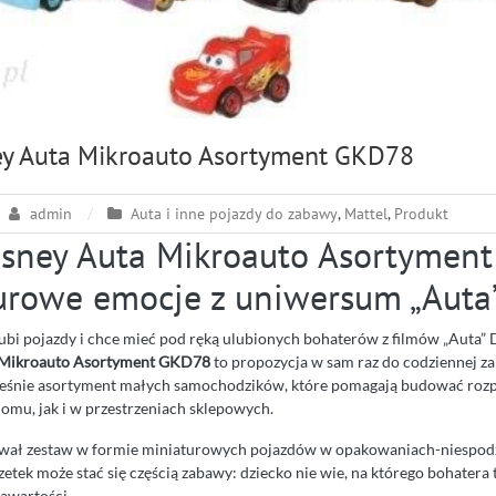
ey Auta Mikroauto Asortyment GKD78
admin
Auta i inne pojazdy do zabawy
,
Mattel
,
Produkt
isney Auta Mikroauto Asortymen
urowe emocje z uniwersum „Auta
lubi pojazdy i chce mieć pod ręką ulubionych bohaterów z filmów „Auta” 
a Mikroauto Asortyment GKD78
to propozycja w sam raz do codziennej z
cześnie asortyment małych samochodzików, które pomagają budować ro
omu, jak i w przestrzeniach sklepowych.
wał zestaw w formie miniaturowych pojazdów w opakowaniach-niespodz
etek może stać się częścią zabawy: dziecko nie wie, na którego bohatera tr
awartości.