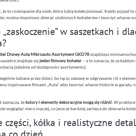
, że to rozwiązanie dla osób, które lubią kolekcjonować. Każdy pojazd to
ięc można stopniowo zbierać ulubionych bohaterów i tworzyć własne sce
a „zaskoczenie” w saszetkach i dl
a?
tel Disney Auta Mikroauto Asortyment GKD78
znajdziesz minisamocho
 saszetce znajduje się
jeden filmowy bohater
– a to oznacza, że za każdym
ostacią (zależnie od dostępności asortymentu).
czególnie lubiane przez dzieci, bo łączy zabawę w odgrywanie ról z eleme
ny inspirowane filmami „Auta” albo tworzyć własne historie w garażu, n
 zaznacza, że
kolory i elementy dekoracyjne mogą się różnić
. W praktyce 
że wyglądać nieco inaczej, co jeszcze bardziej zachęca do zbierania kole
części, kółka i realistyczne detal
a co dzień