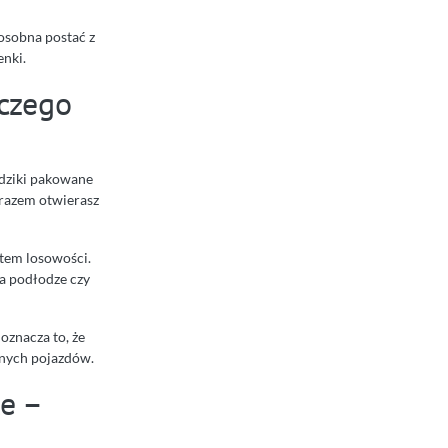
 osobna postać z
nki.
aczego
dziki pakowane
 razem otwierasz
ntem losowości.
a podłodze czy
oznacza to, że
jnych pojazdów.
e –