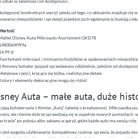
 sztuki w zależności od dostępności.
ostępność konkretnych wersji zależy od tego, co aktualnie znajduje się w 
kowania-niespodzianki i sprzedaż pojedynczych egzemplarzy budują ciek
Wartość
Mattel Disney Auta Mikroauto Asortyment GKD78
14800d4f9f9a
14.99 zł
Asortyment mikroaut / minisamochodzików w opakowaniach-niespodzian
1 filmowy bohater (pojazd sprzedawany oddzielnie, zależnie od dostępnoś
Metalowe części, kręcące się kółka, realistyczne detale
Kolory i elementy dekoracyjne mogą się różnić
sney Auta – małe auta, duże hist
zają bohaterowie z filmów „Auta”, łatwiej o kreatywność. Mikroautka po
ceny, ale równie dobrze sprawdzają się w zupełnie nowych pomysłach: w
w trasie” po pokoju albo zabawy w garaż, gdzie każde auto ma swoją rolę.
jest wygoda użytkowania: kompaktowy rozmiar sprawia, że pojazdy moż