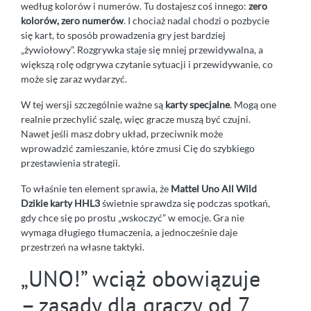
według kolorów i numerów. Tu dostajesz coś innego:
zero
kolorów, zero numerów
. I chociaż nadal chodzi o pozbycie
się kart, to sposób prowadzenia gry jest bardziej
„żywiołowy”. Rozgrywka staje się mniej przewidywalna, a
większą rolę odgrywa czytanie sytuacji i przewidywanie, co
może się zaraz wydarzyć.
W tej wersji szczególnie ważne są
karty specjalne
. Mogą one
realnie przechylić szalę, więc gracze muszą być czujni.
Nawet jeśli masz dobry układ, przeciwnik może
wprowadzić zamieszanie, które zmusi Cię do szybkiego
przestawienia strategii.
To właśnie ten element sprawia, że
Mattel Uno All Wild
Dzikie karty HHL3
świetnie sprawdza się podczas spotkań,
gdy chce się po prostu „wskoczyć” w emocje. Gra nie
wymaga długiego tłumaczenia, a jednocześnie daje
przestrzeń na własne taktyki.
„UNO!” wciąż obowiązuje
– zasady dla graczy od 7