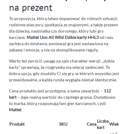
na prezent
To propozycja, którą łatwo dopasować do różnych sytuacji:
rodzinne wieczory, spotkania ze znajomymi, a także prezent
dla dziecka, nastolatka czy dorosłego, który lubi gry
karciane.
Mattel Uno All Wild Dzikie karty HHL3
od razu
zachęca do działania, ponieważ gra jest nastawiona na
zabawę i emocje, a nie na skomplikowane reguły.
Warto też zwrócić uwagę na sam charakter wersji: „dzikie
karty” sprawiają, że rozgrywka ma więcej zaskoczeń. To
dobra opcja, gdy znudziły Ci się gry, w których wszystko jest
przewidywalne, a każda runda wygląda niemal identycznie.
Cena produktu jest przystępna, a sama zawartość –
112
kart
– daje realną wartość do częstego grania. Dodatkowo
to marka, którą rozpoznają fani gier karcianych, czyli
Mattel
.
Liczba
Produkt
SKU
Cena
Wiek
kart