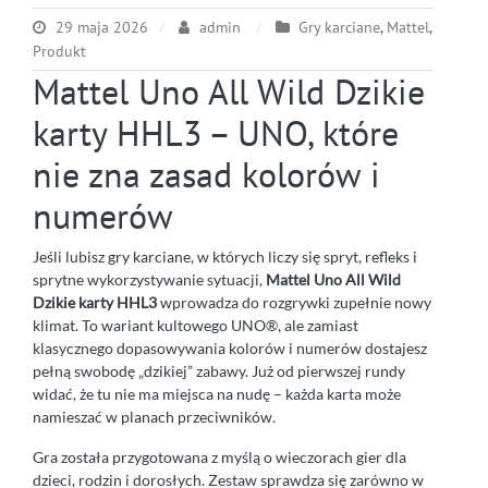
29 maja 2026
admin
Gry karciane
,
Mattel
,
Produkt
Mattel Uno All Wild Dzikie
karty HHL3 – UNO, które
nie zna zasad kolorów i
numerów
Jeśli lubisz gry karciane, w których liczy się spryt, refleks i
sprytne wykorzystywanie sytuacji,
Mattel Uno All Wild
Dzikie karty HHL3
wprowadza do rozgrywki zupełnie nowy
klimat. To wariant kultowego UNO®, ale zamiast
klasycznego dopasowywania kolorów i numerów dostajesz
pełną swobodę „dzikiej” zabawy. Już od pierwszej rundy
widać, że tu nie ma miejsca na nudę – każda karta może
namieszać w planach przeciwników.
Gra została przygotowana z myślą o wieczorach gier dla
dzieci, rodzin i dorosłych. Zestaw sprawdza się zarówno w