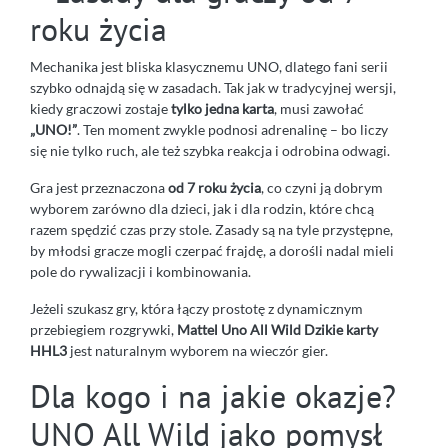
roku życia
Mechanika jest bliska klasycznemu UNO, dlatego fani serii
szybko odnajdą się w zasadach. Tak jak w tradycyjnej wersji,
kiedy graczowi zostaje
tylko jedna karta
, musi zawołać
„UNO!”
. Ten moment zwykle podnosi adrenalinę – bo liczy
się nie tylko ruch, ale też szybka reakcja i odrobina odwagi.
Gra jest przeznaczona
od 7 roku życia
, co czyni ją dobrym
wyborem zarówno dla dzieci, jak i dla rodzin, które chcą
razem spędzić czas przy stole. Zasady są na tyle przystępne,
by młodsi gracze mogli czerpać frajdę, a dorośli nadal mieli
pole do rywalizacji i kombinowania.
Jeżeli szukasz gry, która łączy prostotę z dynamicznym
przebiegiem rozgrywki,
Mattel Uno All Wild Dzikie karty
HHL3
jest naturalnym wyborem na wieczór gier.
Dla kogo i na jakie okazje?
UNO All Wild jako pomysł