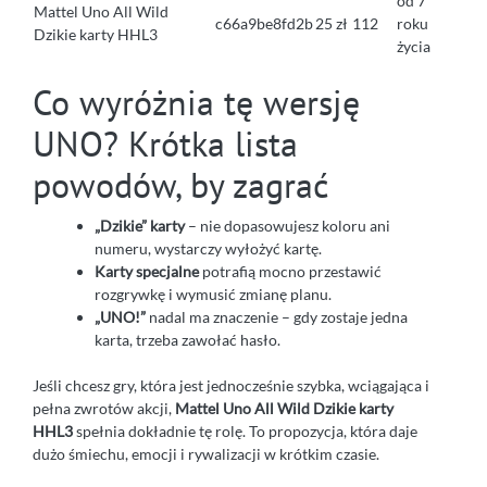
od 7
Mattel Uno All Wild
c66a9be8fd2b
25 zł
112
roku
Dzikie karty HHL3
życia
Co wyróżnia tę wersję
UNO? Krótka lista
powodów, by zagrać
„Dzikie” karty
– nie dopasowujesz koloru ani
numeru, wystarczy wyłożyć kartę.
Karty specjalne
potrafią mocno przestawić
rozgrywkę i wymusić zmianę planu.
„UNO!”
nadal ma znaczenie – gdy zostaje jedna
karta, trzeba zawołać hasło.
Jeśli chcesz gry, która jest jednocześnie szybka, wciągająca i
pełna zwrotów akcji,
Mattel Uno All Wild Dzikie karty
HHL3
spełnia dokładnie tę rolę. To propozycja, która daje
dużo śmiechu, emocji i rywalizacji w krótkim czasie.