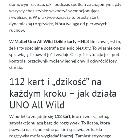
domowym zaciszu, jak i podczas spotkań ze znajomymi, gdy
wszyscy chcą szybko wskoczyć w emocjonującą
rywalizację. W praktyce oznacza to prosty start i
dynamiczną rozgrywkę, która wciąga od pierwszych
ruchów.
W
Mattel Uno All Wild Dzikie karty HHL3
kluczowe jest to,
że karty specjalne potrafią zmienić bieg gry. To właśnie one
sprawiają, że nawet jeśli wydaje Ci się, że sytuacja jest pod
kontrolą, przeciwnik może w jednej chwili odwrócić losy
starcia.
112 kart i „dzikość” na
każdym kroku – jak działa
UNO All Wild
W pudełku znajduje się
112 kart
, które tworzą pełną,
satysfakcjonującą bazę do rozgrywek. To liczba, która
pozwala na różnorodne partie i sprawia, że każda
rozgrywka może wyglądać inaczej. Zamiast sztywnego