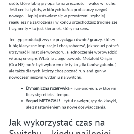
osób, które lubią gry oparte na zręczności i walce w ruchu.
Jeśli cenisz tytuły, w których każda próba uczy czegoś
nowego – lepiej ustawiasz się w przestrzeni, szybciej
reagujesz na zagrożenia i w końcu przechodzisz trudniejsze
fragmenty – to jest kierunek, który ma sens.
Ten typ produkcji zwykle przyciąga również graczy, którzy
lubią klasyczne inspiracje i chcą zobaczyć, jak sequel potrafi
utrzymać klimat pierwowzoru, a jednocześnie wprowadzić
własną energię. Właśnie z tego powodu Metaloid Origin
(Gra NS) może być wyborem nie tylko „dla fanów gatunku”,
ale także dla tych, którzy chcą poznać run-and-gun w
nowocześniejszym wydaniu na Switchu.
Dynamiczna rozgrywka
– run-and-gun, w którym
liczy się refleks i tempo.
Sequel METAGAL!
– tytuł nawiązujący do klasyki,
ale z nastawieniem na nowe doświadczenia.
Jak wykorzystać czas na
Switchu – kiedy najlepiej