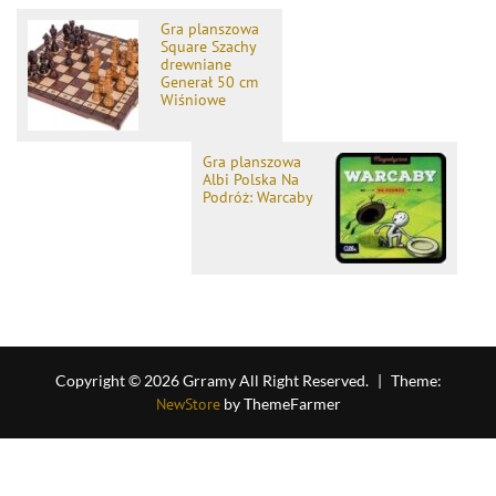
Gra planszowa
Square Szachy
drewniane
Generał 50 cm
Wiśniowe
Gra planszowa
Albi Polska Na
Podróż: Warcaby
Copyright © 2026 Grramy All Right Reserved.
|
Theme:
NewStore
by ThemeFarmer