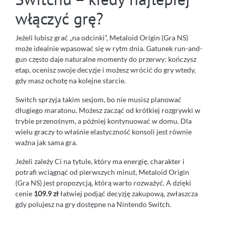
włączyć grę?
Jeżeli lubisz grać „na odcinki”, Metaloid Origin (Gra NS)
może idealnie wpasować się w rytm dnia. Gatunek run-and-
gun często daje naturalne momenty do przerwy: kończysz
etap, ocenisz swoje decyzje i możesz wrócić do gry wtedy,
gdy masz ochotę na kolejne starcie.
Switch sprzyja takim sesjom, bo nie musisz planować
długiego maratonu. Możesz zacząć od krótkiej rozgrywki w
trybie przenośnym, a później kontynuować w domu. Dla
wielu graczy to właśnie elastyczność konsoli jest równie
ważna jak sama gra.
Jeżeli zależy Ci na tytule, który ma energię, charakter i
potrafi wciągnąć od pierwszych minut, Metaloid Origin
(Gra NS) jest propozycją, którą warto rozważyć. A dzięki
cenie
109.9 zł
łatwiej podjąć decyzję zakupową, zwłaszcza
gdy polujesz na gry dostępne na Nintendo Switch.