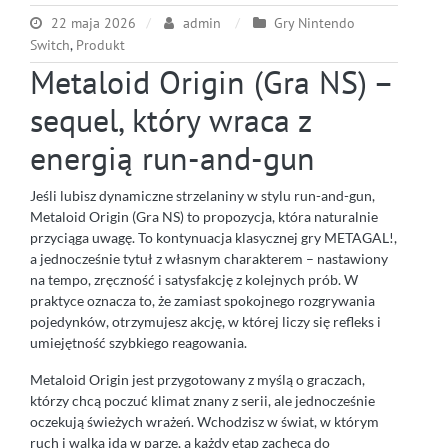
22 maja 2026
admin
Gry Nintendo
Switch
,
Produkt
Metaloid Origin (Gra NS) –
sequel, który wraca z
energią run-and-gun
Jeśli lubisz dynamiczne strzelaniny w stylu run-and-gun,
Metaloid Origin (Gra NS) to propozycja, która naturalnie
przyciąga uwagę. To kontynuacja klasycznej gry METAGAL!,
a jednocześnie tytuł z własnym charakterem – nastawiony
na tempo, zręczność i satysfakcję z kolejnych prób. W
praktyce oznacza to, że zamiast spokojnego rozgrywania
pojedynków, otrzymujesz akcję, w której liczy się refleks i
umiejętność szybkiego reagowania.
Metaloid Origin jest przygotowany z myślą o graczach,
którzy chcą poczuć klimat znany z serii, ale jednocześnie
oczekują świeżych wrażeń. Wchodzisz w świat, w którym
ruch i walka idą w parze, a każdy etap zachęca do