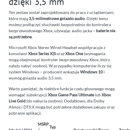
dzięki 3,5 mm
Ten zestaw został zaprojektowany do pracy z urządzeniami,
które mają
3,5-milimetrowe gniazdo audio
. Dzięki temu
możesz podłączyć słuchawki bezpośrednio do kontrolera
bezprzewodowego Xbox, używając audio jacka –
baterie nie
są potrzebne
.
Microsoft Xbox Stereo Wired Headset współpracuje z
konsolami
Xbox Series X|S
oraz
Xbox One
(wymagania
mogą obejmować kontroler bezprzewodowy Xbox, który
należy nabyć osobno). W przypadku komputerów liczy się
system Windows – producent wskazuje
Windows 10
i
wymóg gniazda audio 3,5 mm.
Warto pamiętać, że niektóre funkcje czatu głosowego mogą
wymagać subskrypcji
Xbox Game Pass Ultimate
lub
Xbox
Live Gold
(do nabycia osobno). Dodatkowo, dla Dolby
Atmos i DTS:X mogą być potrzebne dodatkowe zakupy oraz
pobranie aplikacji.
MSRP
Typ