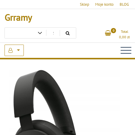
Skip
Sklep
Moje konto
BLOG
to
Grramy
content
0
Total
0,00
zł