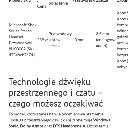
Model / SKU
/
Przetworniki
Złącze
Zgodn
połączenia
Cena
Xbox S
Xbox 
Microsoft Xbox
kompu
Series Stereo
Windo
Przewodowy
3,5 mm
Headset
gniaz
239 zł
zestaw
40 mm
(analogowe
Przewodowy
mm; 
stereo
audio)
8LI00002 (SKU:
kontr
475a8cb7c744)
bezpr
Xbox 
nabyc
Technologie dźwięku
przestrzennego i czatu –
czego możesz oczekiwać
To model, który stawia na wielowymiarowe brzmienie.
Obsługa przestrzennego dźwięku hi-fi obejmuje
Windows
Sonic
,
Dolby Atmos
oraz
DTS Headphone:X
. Dzięki temu