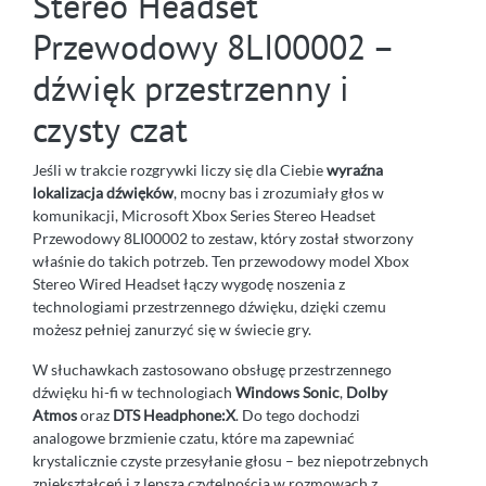
Stereo Headset
Przewodowy 8LI00002 –
dźwięk przestrzenny i
czysty czat
Jeśli w trakcie rozgrywki liczy się dla Ciebie
wyraźna
lokalizacja dźwięków
, mocny bas i zrozumiały głos w
komunikacji, Microsoft Xbox Series Stereo Headset
Przewodowy 8LI00002 to zestaw, który został stworzony
właśnie do takich potrzeb. Ten przewodowy model Xbox
Stereo Wired Headset łączy wygodę noszenia z
technologiami przestrzennego dźwięku, dzięki czemu
możesz pełniej zanurzyć się w świecie gry.
W słuchawkach zastosowano obsługę przestrzennego
dźwięku hi-fi w technologiach
Windows Sonic
,
Dolby
Atmos
oraz
DTS Headphone:X
. Do tego dochodzi
analogowe brzmienie czatu, które ma zapewniać
krystalicznie czyste przesyłanie głosu – bez niepotrzebnych
zniekształceń i z lepszą czytelnością w rozmowach z