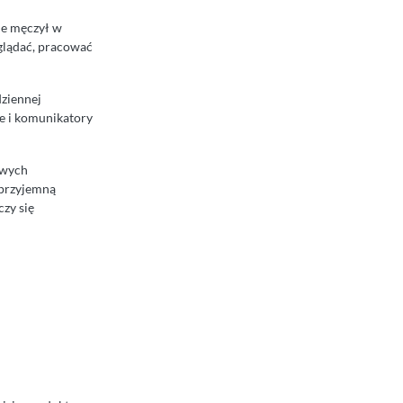
ie męczył w
glądać, pracować
ziennej
ze i komunikatory
owych
 przyjemną
czy się