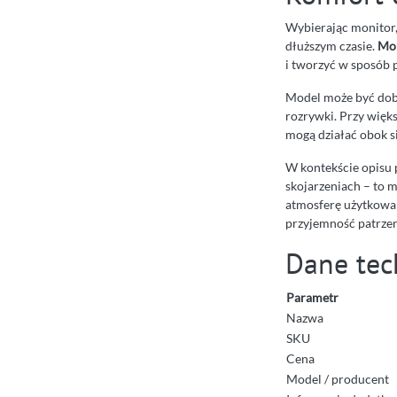
Wybierając monitor,
dłuższym czasie.
Mo
i tworzyć w sposób p
Model może być dobr
rozrywki. Przy więk
mogą działać obok si
W kontekście opisu 
skojarzeniach – to 
atmosferę użytkowani
przyjemność patrzen
Dane tec
Parametr
Nazwa
SKU
Cena
Model / producent