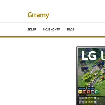
Skip
to
content
Grramy
SKLEP
MOJE KONTO
BLOG