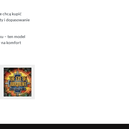
re chcą kupić
rty i dopasowanie
nku – ten model
y na komfort