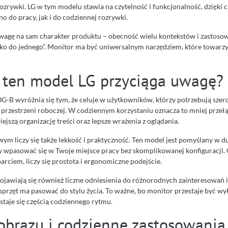
rozrywki. LG w tym modelu stawia na czytelność i funkcjonalność, dzięki
o do pracy, jak i do codziennej rozrywki.
wagę na sam charakter produktu – obecność wielu kontekstów i zastosow
tylko do jednego”. Monitor ma być uniwersalnym narzędziem, które towarz
 ten model LG przyciąga uwagę?
B wyróżnia się tym, że celuje w użytkowników, którzy potrzebują szer
 przestrzeni roboczej. W codziennym korzystaniu oznacza to mniej przełą
ejszą organizację treści oraz lepsze wrażenia z oglądania.
ym liczy się także lekkość i praktyczność. Ten model jest pomyślany w 
by wpasować się w Twoje miejsce pracy bez skomplikowanej konfiguracji
rciem, liczy się prostota i ergonomiczne podejście.
ojawiają się również liczne odniesienia do różnorodnych zainteresowań i
sprzęt ma pasować do stylu życia. To ważne, bo monitor przestaje być wy
staje się częścią codziennego rytmu.
obrazu i codzienne zastosowania