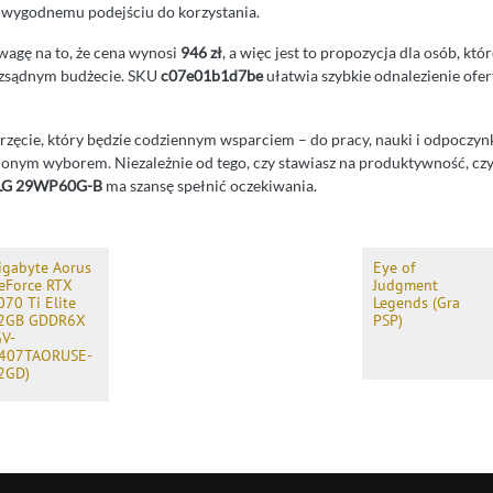
 wygodnemu podejściu do korzystania.
wagę na to, że cena wynosi
946 zł
, a więc jest to propozycja dla osób, któ
ozsądnym budżecie. SKU
c07e01b1d7be
ułatwia szybkie odnalezienie ofe
sprzęcie, który będzie codziennym wsparciem – do pracy, nauki i odpoczy
fionym wyborem. Niezależnie od tego, czy stawiasz na produktywność, cz
 LG 29WP60G-B
ma szansę spełnić oczekiwania.
igabyte Aorus
Eye of
eForce RTX
Judgment
070 Ti Elite
Legends (Gra
2GB GDDR6X
PSP)
GV-
407TAORUSE-
2GD)