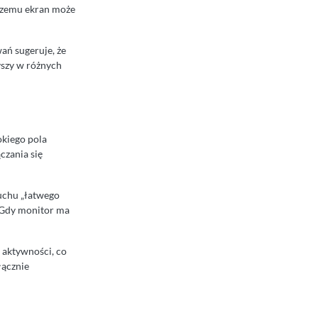
 czemu ekran może
ań sugeruje, że
yszy w różnych
okiego pola
czania się
duchu „łatwego
. Gdy monitor ma
 aktywności, co
łącznie