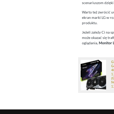
scenariuszom dzięki
Warto też zwrócić u
ekran marki LG w r
produktu.
Jeżeli zależy Ci na 
może okazać się tra
oglądania,
Monitor
G
G
4
1
(
N
1