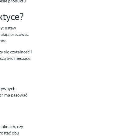
pisie produktu
ktyce?
cy: ustaw
walają pracować
ynna.
 się czytelność i
szą być męczące.
eatywnych
tor ma pasować
 oknach, czy
rostać obu