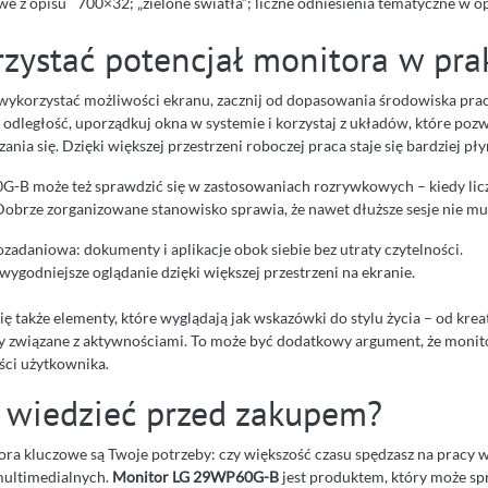
we z opisu
700×32; „zielone światła”; liczne odniesienia tematyczne w o
rzystać potencjał monitora w pra
i wykorzystać możliwości ekranu, zacznij od dopasowania środowiska pra
odległość, uporządkuj okna w systemie i korzystaj z układów, które poz
ania się. Dzięki większej przestrzeni roboczej praca staje się bardziej pł
B może też sprawdzić się w zastosowaniach rozrywkowych – kiedy liczy
Dobrze zorganizowane stanowisko sprawia, że nawet dłuższe sesje nie mu
zadaniowa: dokumenty i aplikacje obok siebie bez utraty czytelności.
ygodniejsze oglądanie dzięki większej przestrzeni na ekranie.
ię także elementy, które wyglądają jak wskazówki do stylu życia – od kr
y związane z aktywnościami. To może być dodatkowy argument, że moni
ści użytkownika.
 wiedzieć przed zakupem?
ra kluczowe są Twoje potrzeby: czy większość czasu spędzasz na pracy w
 multimedialnych.
Monitor LG 29WP60G-B
jest produktem, który może sp