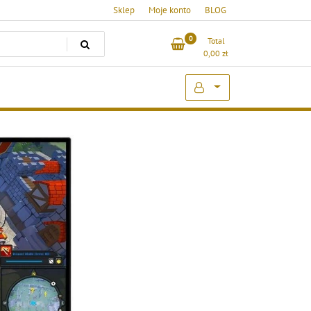
Sklep
Moje konto
BLOG
0
Total
0,00
zł