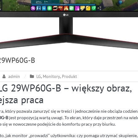
 29WP60G-B
admin
LG
,
Monitory
,
Produkt
LG 29WP60G-B – większy obraz,
jsza praca
ra, który pozwala zanurzyć się w treści i jednocześnie nie obciąża codzie
0G-B
jest propozycją wartą uwagi. To ekran, który daje przestrzeń na wie
e się w nowoczesne podejście do komfortu pracy przy biurku.
 to, jak monitor „prowadzi” użytkownika: czy pomaga utrzymać skupienie,