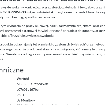
 zwykle szukamy konkretów: wyrazistości, czytelności i tego, aby obraz n
nitor LG 29WP60G-B
jest właśnie takim wyborem dla osób, które chcą o
łynny – bez ciągłej walki o ustawienia.
ym wyborem do pracy biurowej, nauki, zarządzania projektami oraz cod
szej przestrzeni ekranowej łatwiej utrzymać porządek: dokumenty, arkus
ebie, a Ty zyskujesz większą swobodę.
produktu pojawiają się też wzmianki o „zielonych światłach” oraz nietyp
może sugerować, że producent stawia na rozwiązania, które mają tworzyć
a. Niezależnie od tego, czy używasz monitora w dzień, czy wieczorem, li
ia.
hniczne
Wartość
Monitor LG 29WP60G-B
c07e01b1d7be
946 zł
LG Monitory