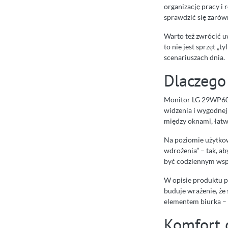
organizację pracy i 
sprawdzić się zarówn
Warto też zwrócić u
to nie jest sprzęt „
scenariuszach dnia.
Dlaczego
Monitor LG 29WP60G-
widzenia i wygodnej
między oknami, łatwi
Na poziomie użytkow
wdrożenia” – tak, a
być codziennym wspa
W opisie produktu p
buduje wrażenie, że 
elementem biurka – 
Komfort 