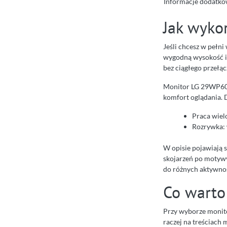
Informacje dodatko
Jak wyko
Jeśli chcesz w pełn
wygodną wysokość i 
bez ciągłego przełącz
Monitor LG 29WP60G-
komfort oglądania. 
Praca wielo
Rozrywka: w
W opisie pojawiają s
skojarzeń po motyw
do różnych aktywno
Co warto
Przy wyborze monito
raczej na treściach