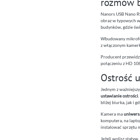
rozmów 
Nanors USB Nano RS
obraz w typowych w
budynków, gdzie świ
Wbudowany mikrofo
z włączonym kamerką
Producent przewidz
połączeniu z HD 10
Ostrość 
Jednym z ważniejszy
ustawianie ostrości
bliżej biurka, jak i gd
Kamera ma
uniwers
komputera, na laptop
instalować sprzętu n
Jeżeli wolisz statyw