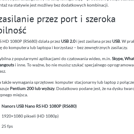
ntaż na statywie jest możliwy bez dodatkowych kombinacji.
zasilanie przez port i szeroka
ilność
 HD 1080P (RS680) działa przez
USB 2.0
i jest zasilana przez
USB
. W pra
 do komputera lub laptopa i korzystasz – bez zewnętrznych zasilaczy.
bilna z popularnymi aplikacjami do czatowania wideo, m.in.
Skype, Wha
angouts
i inne. To ważne, bo nie musisz szukać specjalnego oprogramowan
asz.
także wymagania sprzętowe: komputer stacjonarny lub laptop z połącze
azuje
Pentium 200 lub wyższy
. Dodatkowo podane jest, że na dysku twa
pnego miejsca.
Nanors USB Nano RS HD 1080P (RS680)
1920×1080 pikseli (HD 1080p)
25 fps