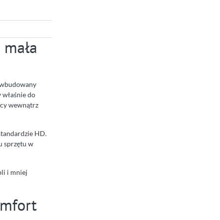
 mała
u, wbudowany
y właśnie do
acy wewnątrz
standardzie HD.
iu sprzętu w
i i mniej
omfort