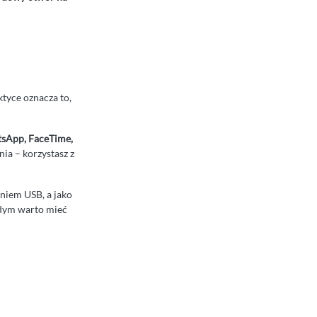
ktyce oznacza to,
tsApp, FaceTime,
ia – korzystasz z
niem USB, a jako
rdym warto mieć