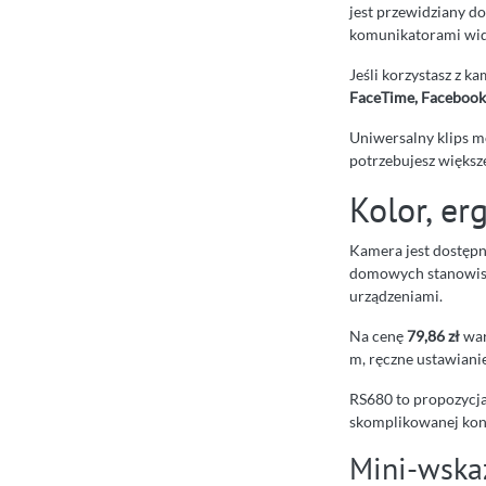
jest przewidziany d
komunikatorami wid
Jeśli korzystasz z 
FaceTime, Facebook
Uniwersalny klips m
potrzebujesz większe
Kolor, er
Kamera jest dostęp
domowych stanowisk
urządzeniami.
Na cenę
79,86 zł
war
m, ręczne ustawiani
RS680 to propozycja
skomplikowanej konf
Mini-wska