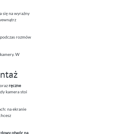
da się na wyraźny
wewnątrz
ne podczas rozmów
z kamery. W
ontaż
oraz
ręczne
dy kamera stoi
ach: na ekranie
chcesz
rdowy otwór na