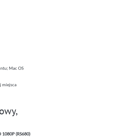
untu; Mac OS
j miejsca
owy,
 1080P (RS680)