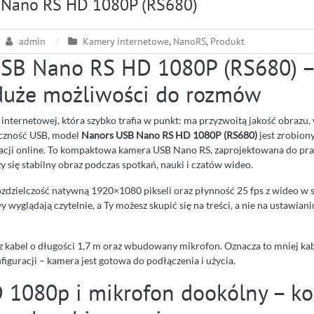
 Nano RS HD 1080P (RS680)
admin
Kamery internetowe
,
NanoRS
,
Produkt
SB Nano RS HD 1080P (RS680) –
duże możliwości do rozmów
y internetowej, która szybko trafia w punkt: ma przyzwoitą jakość obraz
ączność USB, model
Nanors USB Nano RS HD 1080P (RS680)
jest zrobion
acji online. To kompaktowa kamera USB Nano RS, zaprojektowana do pr
y się stabilny obraz podczas spotkań, nauki i czatów wideo.
zdzielczość natywną 1920×1080 pikseli oraz płynność 25 fps z wideo w 
wyglądają czytelnie, a Ty możesz skupić się na treści, a nie na ustawian
z kabel o długości 1,7 m oraz wbudowany mikrofon. Oznacza to mniej kabl
iguracji – kamera jest gotowa do podłączenia i użycia.
 1080p i mikrofon dookólny – k