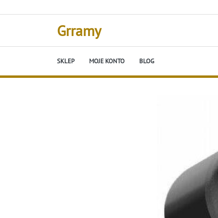
Skip
to
content
Grramy
SKLEP
MOJE KONTO
BLOG