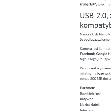
śrubę 1/4″
, więc mo
USB 2.0, 
kompatyb
Nanors USB Nano RS
że podłączasz kamerę
Kamera jest kompaty
Facebook, Google H
tego, czego już używ
Producent wymienia 
minimalną bazę wsk
ponad 200 MB dostę
Parametr
Rozdzielczość
natywna
Liczba klatek
Interfejs