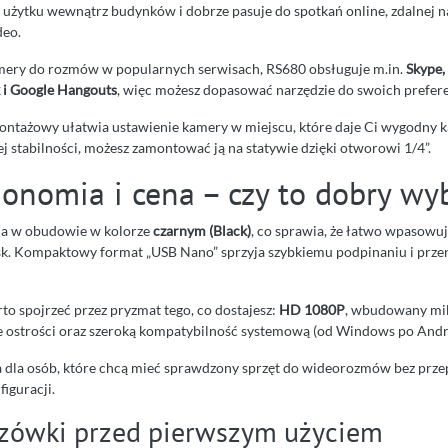
o użytku wewnątrz budynków i dobrze pasuje do spotkań online, zdalnej n
eo.
kamery do rozmów w popularnych serwisach, RS680 obsługuje m.in.
Skype,
 i Google Hangouts
, więc możesz dopasować narzędzie do swoich prefere
ontażowy ułatwia ustawienie kamery w miejscu, które daje Ci wygodny k
j stabilności, możesz zamontować ją na statywie dzięki otworowi 1/4”.
gonomia i cena – czy to dobry wy
na w obudowie w kolorze
czarnym (Black)
, co sprawia, że łatwo wpasowuj
. Kompaktowy format „USB Nano” sprzyja szybkiemu podpinaniu i prze
to spojrzeć przez pryzmat tego, co dostajesz:
HD 1080P
, wbudowany mik
e ostrości oraz szeroką kompatybilność systemową (od Windows po Andr
 dla osób, które chcą mieć sprawdzony sprzęt do wideorozmów bez przep
iguracji.
zówki przed pierwszym użyciem