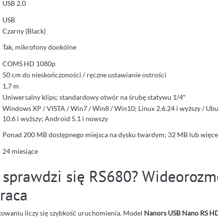
USB 2.0
USB
Czarny (Black)
Tak, mikrofony dookólne
COMS HD 1080p
50 cm do nieskończoności / ręczne ustawianie ostrości
1,7 m
Uniwersalny klips; standardowy otwór na śrubę statywu 1/4″
Windows XP / VISTA / Win7 / Win8 / Win10; Linux 2.6.24 i wyższy / Ub
10.6 i wyższy; Android 5.1 i nowszy
Ponad 200 MB dostępnego miejsca na dysku twardym; 32 MB lub więce
24 miesiące
 sprawdzi się RS680? Wideorozm
praca
owaniu liczy się szybkość uruchomienia. Model
Nanors USB Nano RS HD