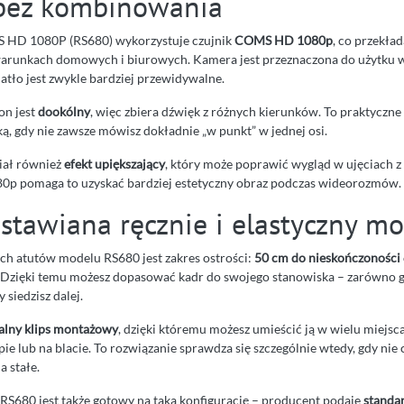
bez kombinowania
 HD 1080P (RS680) wykorzystuje czujnik
COMS HD 1080p
, co przekła
arunkach domowych i biurowych. Kamera jest przeznaczona do użytku 
atło jest zwykle bardziej przewidywalne.
n jest
dookólny
, więc zbiera dźwięk z różnych kierunków. To praktycz
, gdy nie zawsze mówisz dokładnie „w punkt” w jednej osi.
iał również
efekt upiększający
, który może poprawić wygląd w ujęciach 
80p pomaga to uzyskać bardziej estetyczny obraz podczas wideorozmów.
ustawiana ręcznie i elastyczny m
ch atutów modelu RS680 jest zakres ostrości:
50 cm do nieskończoności
. Dzięki temu możesz dopasować kadr do swojego stanowiska – zarówno g
y siedzisz dalej.
alny klips montażowy
, dzięki któremu możesz umieścić ją w wielu miejsc
ie lub na blacie. To rozwiązanie sprawdza się szczególnie wtedy, gdy nie 
a stałe.
, RS680 jest także gotowy na taką konfigurację – producent podaje
standa