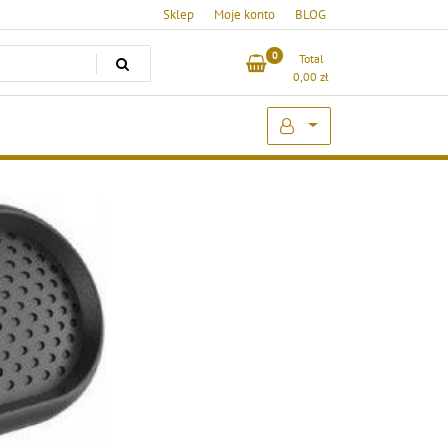
Sklep
Moje konto
BLOG
0
Total
0,00
zł