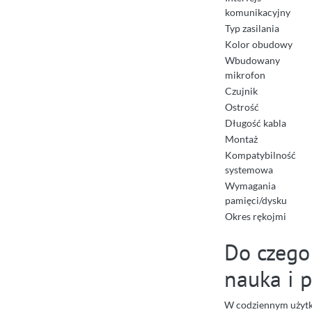
komunikacyjny
Typ zasilania
Kolor obudowy
Wbudowany
mikrofon
Czujnik
Ostrość
Długość kabla
Montaż
Kompatybilność
systemowa
Wymagania
pamięci/dysku
Okres rękojmi
Do czego
nauka i 
W codziennym użytk