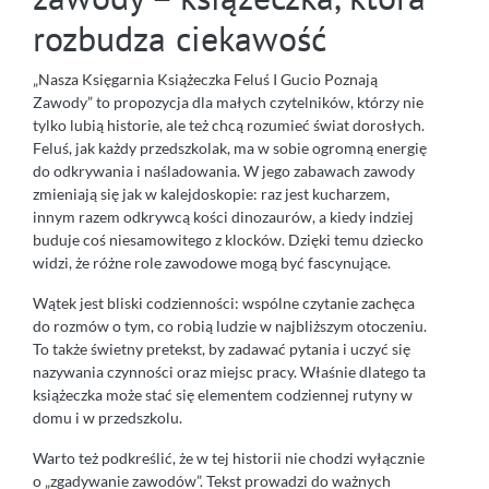
rozbudza ciekawość
„Nasza Księgarnia Książeczka Feluś I Gucio Poznają
Zawody” to propozycja dla małych czytelników, którzy nie
tylko lubią historie, ale też chcą rozumieć świat dorosłych.
Feluś, jak każdy przedszkolak, ma w sobie ogromną energię
do odkrywania i naśladowania. W jego zabawach zawody
zmieniają się jak w kalejdoskopie: raz jest kucharzem,
innym razem odkrywcą kości dinozaurów, a kiedy indziej
buduje coś niesamowitego z klocków. Dzięki temu dziecko
widzi, że różne role zawodowe mogą być fascynujące.
Wątek jest bliski codzienności: wspólne czytanie zachęca
do rozmów o tym, co robią ludzie w najbliższym otoczeniu.
To także świetny pretekst, by zadawać pytania i uczyć się
nazywania czynności oraz miejsc pracy. Właśnie dlatego ta
książeczka może stać się elementem codziennej rutyny w
domu i w przedszkolu.
Warto też podkreślić, że w tej historii nie chodzi wyłącznie
o „zgadywanie zawodów”. Tekst prowadzi do ważnych