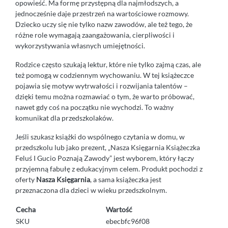
opowieść. Ma formę przystępną dla najmłodszych, a
jednocześnie daje przestrzeń na wartościowe rozmowy.
Dziecko uczy się nie tylko nazw zawodów, ale też tego, że
różne role wymagają zaangażowania, cierpliwości i
wykorzystywania własnych umiejętności.
Rodzice często szukają lektur, które nie tylko zajmą czas, ale
też pomogą w codziennym wychowaniu. W tej książeczce
pojawia się motyw wytrwałości i rozwijania talentów –
dzięki temu można rozmawiać o tym, że warto próbować,
nawet gdy coś na początku nie wychodzi. To ważny
komunikat dla przedszkolaków.
Jeśli szukasz książki do wspólnego czytania w domu, w
przedszkolu lub jako prezent, „Nasza Księgarnia Książeczka
Feluś I Gucio Poznają Zawody” jest wyborem, który łączy
przyjemną fabułę z edukacyjnym celem. Produkt pochodzi z
oferty
Nasza Księgarnia
, a sama książeczka jest
przeznaczona dla dzieci w wieku przedszkolnym.
Cecha
Wartość
SKU
ebecbfc96f08