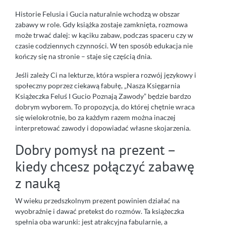
Historie Felusia i Gucia naturalnie wchodzą w obszar
zabawy w role. Gdy książka zostaje zamknięta, rozmowa
może trwać dalej: w kąciku zabaw, podczas spaceru czy w
czasie codziennych czynności. W ten sposób edukacja nie
kończy się na stronie – staje się częścią dnia.
Jeśli zależy Ci na lekturze, która wspiera rozwój językowy i
społeczny poprzez ciekawą fabułę, „Nasza Księgarnia
Książeczka Feluś I Gucio Poznają Zawody” będzie bardzo
dobrym wyborem. To propozycja, do której chętnie wraca
się wielokrotnie, bo za każdym razem można inaczej
interpretować zawody i dopowiadać własne skojarzenia.
Dobry pomysł na prezent –
kiedy chcesz połączyć zabawę
z nauką
W wieku przedszkolnym prezent powinien działać na
wyobraźnię i dawać pretekst do rozmów. Ta książeczka
spełnia oba warunki: jest atrakcyjna fabularnie, a