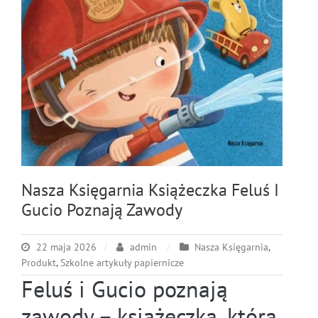
Nasza Księgarnia Książeczka Feluś I
Gucio Poznają Zawody
22 maja 2026
admin
Nasza Księgarnia
,
Produkt
,
Szkolne artykuły papiernicze
Feluś i Gucio poznają
zawody – książeczka, która