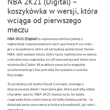
NBA 2K21 (Digital) –
koszykówka w wersji, która
wciąga od pierwszego
meczu
NBA 2K21 (Digital)
to najnowsza odsłona jednej z
najbardziej rozpoznawalnych serii sportowych na rynku –
gry o koszykówce, które od lat budują społeczność fanów
NBA. Jeśli szukasz tytułu, który łączy realistyczne wrażenia
z dynamiczną rozgrywką, ta cyfrowa wersja jest stworzona
właśnie dla Ciebie. W praktyce oznacza to wygodne
uruchomienie gry bez potrzeby korzystania z nośnika
fizycznego.
To produkcja od studia Visual Concepts, znanego z
dopracowania detali i tworzenia gier, które potrafią oddać
charakter sportu. NBA 2K21 stawia na to, by każda
rozgrywka była czymś więcej niż tylko kolejną partią – to
doświadczenie zanurzenia w kulturę koszykówki, jej rytm i
atmosferę.