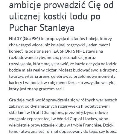
ambicje prowadzić Cię od
ulicznej kostki lodu po
Puchar Stanleya
Nhl 17 (Gra PS4)
to propozycja dla fanów hokeja, którzy
chcą czegoś więcej niż kolejnej rozgrywki „jeden mecz i
koniec”. Ta odsłona serii EA SPORTS NHL stawia na
rozbudowane tryby, mocną personalizację oraz
rozwiązania, które mają sprawić, że każda decyzja na lodzie
będzie miała realny ciężar. Możesz budować swoją drużynę,
tworzyć własną arenę, celebrować przełomowe momenty
kariery i wchodzić w rolę menedżera – a wszystko w stylu,
który jest znany graczom serii.
Gra daje możliwość sprawdzenia się w różnych wariantach
zabawy: od dynamicznych rozgrywek z hipotetycznymi
składami w Draft Champions, przez międzynarodowe
zmagania reprezentacji w World Cup of Hockey, aż po
wieloletnie prowadzenie klubu w trybie Franchise. Dzięki
temu łatwo znaleźć format dopasowany do tego, czy lubisz