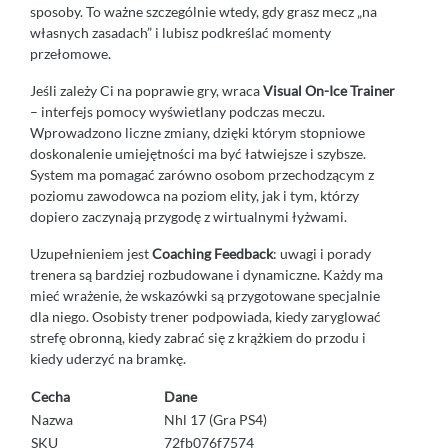
sposoby. To ważne szczególnie wtedy, gdy grasz mecz „na
własnych zasadach” i lubisz podkreślać momenty
przełomowe.
Jeśli zależy Ci na poprawie gry, wraca
Visual On-Ice Trainer
– interfejs pomocy wyświetlany podczas meczu.
Wprowadzono liczne zmiany, dzięki którym stopniowe
doskonalenie umiejętności ma być łatwiejsze i szybsze.
System ma pomagać zarówno osobom przechodzącym z
poziomu zawodowca na poziom elity, jak i tym, którzy
dopiero zaczynają przygodę z wirtualnymi łyżwami.
Uzupełnieniem jest
Coaching Feedback
: uwagi i porady
trenera są bardziej rozbudowane i dynamiczne. Każdy ma
mieć wrażenie, że wskazówki są przygotowane specjalnie
dla niego. Osobisty trener podpowiada, kiedy zaryglować
strefę obronną, kiedy zabrać się z krążkiem do przodu i
kiedy uderzyć na bramkę.
Cecha
Dane
Nazwa
Nhl 17 (Gra PS4)
SKU
72fb076f7574