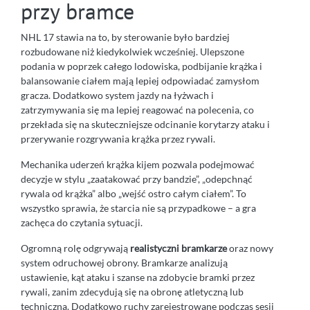
przy bramce
NHL 17 stawia na to, by sterowanie było bardziej
rozbudowane niż kiedykolwiek wcześniej. Ulepszone
podania w poprzek całego lodowiska, podbijanie krążka i
balansowanie ciałem mają lepiej odpowiadać zamysłom
gracza. Dodatkowo system jazdy na łyżwach i
zatrzymywania się ma lepiej reagować na polecenia, co
przekłada się na skuteczniejsze odcinanie korytarzy ataku i
przerywanie rozgrywania krążka przez rywali.
Mechanika uderzeń krążka kijem pozwala podejmować
decyzje w stylu „zaatakować przy bandzie”, „odepchnąć
rywala od krążka” albo „wejść ostro całym ciałem”. To
wszystko sprawia, że starcia nie są przypadkowe – a gra
zachęca do czytania sytuacji.
Ogromną rolę odgrywają
realistyczni bramkarze
oraz nowy
system odruchowej obrony. Bramkarze analizują
ustawienie, kąt ataku i szanse na zdobycie bramki przez
rywali, zanim zdecydują się na obronę atletyczną lub
techniczną. Dodatkowo ruchy zarejestrowane podczas sesji