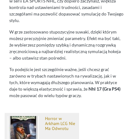
w serii EA SPORTS NHL, czy dopiero zaczynasz, większa
kontrola nad ustawieniami trudności, zasadami i
szczegółami ma pozwolić dopasować symulację do Twojego
stylu.
W grze zastosowano stupozycyjne suwaki, dzięki którym
możesz precyzyjnie zmieniać parametry. Efekt ma być taki,
że wybierzesz pomiędzy szybką i dynamiczną rozgrywką
zręcznościową a najbardziej realistyczną symulacją hokeja
– albo ustawisz stan pośredni.
To podejście jest szczególnie ważne, jeśli chcesz grać
zarówno w trybach nastawionych na rywalizację, jak i w
tych, które wymagają dłuższego planowania. W praktyce
daje to większą elastyczność i sprawia, że
Nhl 17 (Gra PS4)
może pasować do wielu typów graczy.
Horror w
Arkham LCG Nie
Ma Odwrotu