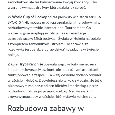
zawodników, ale też balansowanie Twojej koncepcji – bo
wygrana wymaga drużyny, która działa jak całość.
W
World Cup of Hockey
po raz pierwszy w historii serii EA
SPORTS NHL możesz grać reprezentacjami narodowymi w
rozbudowanym trybie International Tournament. Co
ważne: w grze znajdują się oficjalne reprezentacje
uczestniczące w Mistrzostwach Świata w Hokeju na Lodzie,
z kompletem zawodników i strojami. To sprawia, że
rozgrywka jest bardziej „prawdziwa” i osadzona w świecie
hokeja.
Z kolei
Tryb Franchise
pozwala wejść w buty menedżera
klubu hokejowego. Masz kontrolę nad różnymi aspektami
funkcjonowania zespołu – a w tej odsłonie dodano również
właścicieli klubów. Decydujesz nie tylko o składzie, ale też o
biznesowym zapleczu: od cen biletów i marketingu, przez
rozbudowę hali, aż po przeprowadzkę. Nad wszystkim
czuwa wymagający właściciel, który stawia kolejne cele.
Rozbudowa zabawy w