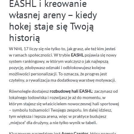
EASHL i kreowanie
własnej areny – kiedy
hokej staje się Twoją
historią
W NHL 17 liczy się nie tylko to, jak grasz, ale też kim jesteś
w ramach społeczności. W trybie
EASHL
pojawia się nowy
system rankingowy, w którym walczysz o jak najlepszą
pozycję, zdobywasz odznaki i odblokowujesz kolejne
możliwości personalizacji. To oznacza, że progres jest
czytelny, a rywalizacja ma dodatkową warstwę motywacji.
Równolegle dostajesz
rozbudowę hali EASHL
: zaczynasz od
lokalnego lodowiska i rozwijasz je aż do momentu, w
którym stajesz się właścicielem nowoczesnej hali sportowej
– symbolu tożsamości Twojego zespołu. Im dalej idziesz,
tym większa i lepsza arena, więc w praktyce budujesz
„miejsce” dla drużyny, a nie tylko wynik w tabeli.
Kluczowym narzędziem jest
Arena Creator
, który pozwala