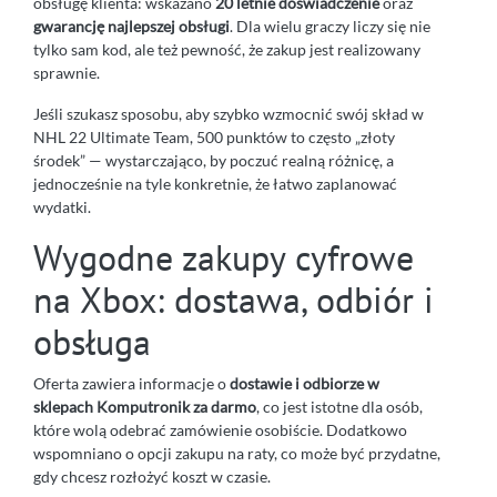
obsługę klienta: wskazano
20 letnie doświadczenie
oraz
gwarancję najlepszej obsługi
. Dla wielu graczy liczy się nie
tylko sam kod, ale też pewność, że zakup jest realizowany
sprawnie.
Jeśli szukasz sposobu, aby szybko wzmocnić swój skład w
NHL 22 Ultimate Team, 500 punktów to często „złoty
środek” — wystarczająco, by poczuć realną różnicę, a
jednocześnie na tyle konkretnie, że łatwo zaplanować
wydatki.
Wygodne zakupy cyfrowe
na Xbox: dostawa, odbiór i
obsługa
Oferta zawiera informacje o
dostawie i odbiorze w
sklepach Komputronik za darmo
, co jest istotne dla osób,
które wolą odebrać zamówienie osobiście. Dodatkowo
wspomniano o opcji zakupu na raty, co może być przydatne,
gdy chcesz rozłożyć koszt w czasie.