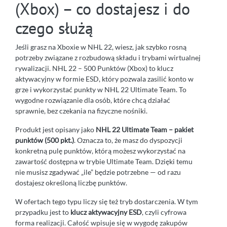
(Xbox) – co dostajesz i do
czego służą
Jeśli grasz na Xboxie w NHL 22, wiesz, jak szybko rosną
potrzeby związane z rozbudową składu i trybami wirtualnej
rywalizacji. NHL 22 – 500 Punktów (Xbox) to klucz
aktywacyjny w formie ESD, który pozwala zasilić konto w
grze i wykorzystać punkty w NHL 22 Ultimate Team. To
wygodne rozwiązanie dla osób, które chcą działać
sprawnie, bez czekania na fizyczne nośniki.
Produkt jest opisany jako
NHL 22 Ultimate Team – pakiet
punktów (500 pkt.)
. Oznacza to, że masz do dyspozycji
konkretną pulę punktów, którą możesz wykorzystać na
zawartość dostępna w trybie Ultimate Team. Dzięki temu
nie musisz zgadywać „ile” będzie potrzebne — od razu
dostajesz określoną liczbę punktów.
W ofertach tego typu liczy się też tryb dostarczenia. W tym
przypadku jest to
klucz aktywacyjny ESD
, czyli cyfrowa
forma realizacji. Całość wpisuje się w wygodę zakupów