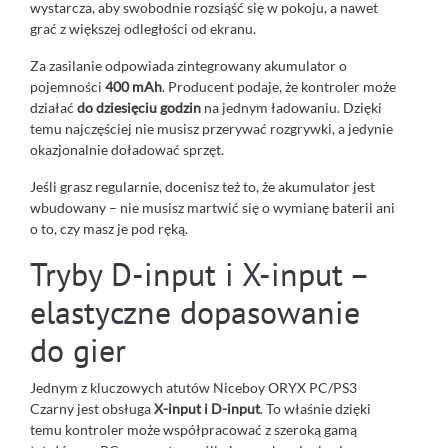
wystarcza, aby swobodnie rozsiąść się w pokoju, a nawet
grać z większej odległości od ekranu.
Za zasilanie odpowiada zintegrowany akumulator o
pojemności
400 mAh
. Producent podaje, że kontroler może
działać
do dziesięciu godzin
na jednym ładowaniu. Dzięki
temu najczęściej nie musisz przerywać rozgrywki, a jedynie
okazjonalnie doładować sprzęt.
Jeśli grasz regularnie, docenisz też to, że akumulator jest
wbudowany – nie musisz martwić się o wymianę baterii ani
o to, czy masz je pod ręką.
Tryby D-input i X-input –
elastyczne dopasowanie
do gier
Jednym z kluczowych atutów Niceboy ORYX PC/PS3
Czarny jest obsługa
X-input i D-input
. To właśnie dzięki
temu kontroler może współpracować z szeroką gamą