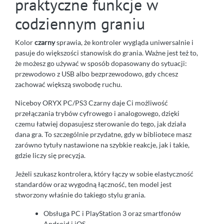
praktyczne funkcje w
codziennym graniu
Kolor
czarny
sprawia, że kontroler wygląda uniwersalnie i
pasuje do większości stanowisk do grania. Ważne jest też to,
że możesz go używać w sposób dopasowany do sytuacji:
przewodowo z USB albo bezprzewodowo, gdy chcesz
zachować większą swobodę ruchu.
Niceboy ORYX PC/PS3 Czarny daje Ci możliwość
przełączania trybów cyfrowego i analogowego, dzięki
czemu łatwiej dopasujesz sterowanie do tego, jak działa
dana gra. To szczególnie przydatne, gdy w bibliotece masz
zarówno tytuły nastawione na szybkie reakcje, jak i takie,
gdzie liczy się precyzja.
Jeżeli szukasz kontrolera, który łączy w sobie elastyczność
standardów oraz wygodną łączność, ten model jest
stworzony właśnie do takiego stylu grania.
Obsługa PC i PlayStation 3 oraz smartfonów
Android i iOS