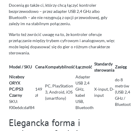
Docenią go także ci, którzy chcą łączyć kontroler
bezprzewodowo – przez adapter USB 2,4 GHz albo
Bluetooth – ale nie rezygnują z opcji przewodowej, gdy
zależy im na stabilnym połączeniu.
Warto też zwrócić uwagę na to, że kontroler oferuje
przełączanie między trybem cyfrowym i analogowym, więc
może lepiej dopasować się do gier o różnym charakterze
sterowania.
Standardy
Model / SKU
Cena
Kompatybilność
Łączność
Zasięg
sterowania
Niceboy
Adapter
do 8
ORYX
USB 2,4
PC, PlayStation
metrów
PC/PS3
149
GHz,
X-input, D-
3, Android, iOS
(USB 2,4
Czarny
zł
kabel
input
(smartfony)
GHz /
SKU:
USB,
Bluetoot
f00e6dcdaf84
Bluetooth
Elegancka forma i