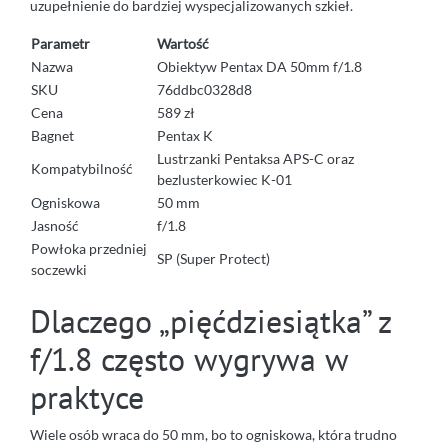
uzupełnienie do bardziej wyspecjalizowanych szkieł.
Parametr
Wartość
Nazwa
Obiektyw Pentax DA 50mm f/1.8
SKU
76ddbc0328d8
Cena
589 zł
Bagnet
Pentax K
Lustrzanki Pentaksa APS-C oraz
Kompatybilność
bezlusterkowiec K-01
Ogniskowa
50 mm
Jasność
f/1.8
Powłoka przedniej
SP (Super Protect)
soczewki
Dlaczego „pięćdziesiątka” z
f/1.8 często wygrywa w
praktyce
Wiele osób wraca do 50 mm, bo to ogniskowa, która trudno