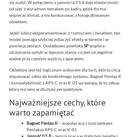
się nudzi. W połączeniu z jasnością f/1.8 daje elastyczność:
od ujęć z wyraźnym tematem po kadry, gdzie tło ma
wspierać klimat, a nie konkurować z fotografowanym
obiektem.
Jeżeli lubisz eksperymentować z rozmyciem i światłem, ten
model pomaga szybciej zobaczyć efekty w terenie i w
pomieszczeniach. Dodatkowo powłoka
SP
wspiera
utrzymanie optyki w lepszym stanie, co jest szczególnie
ważne przy częstym wyjściu z aparatem.
Obiektyw jest też logicznym wyborem dla tych, którzy chcą
dopasować szkło do konkretnego systemu. Bagnet Pentax K
i kompatybilność z APS-C oraz K-01 sprawiają, że to zakup,
który ma sens w dłuższej perspektywie.
Najważniejsze cechy, które
warto zapamiętać
Bagnet Pentax K
– współpraca z lustrzankami
Pentaksa APS-C oraz K-01
Jasność f/1.8
– lepsza praca w słabszym świetle i