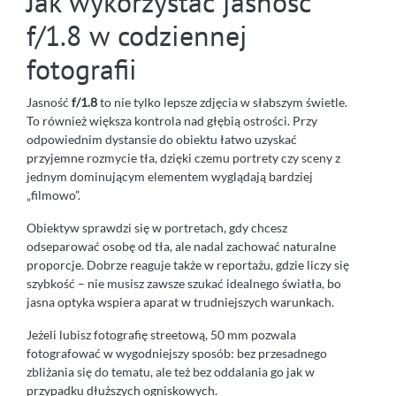
Jak wykorzystać jasność
f/1.8 w codziennej
fotografii
Jasność
f/1.8
to nie tylko lepsze zdjęcia w słabszym świetle.
To również większa kontrola nad głębią ostrości. Przy
odpowiednim dystansie do obiektu łatwo uzyskać
przyjemne rozmycie tła, dzięki czemu portrety czy sceny z
jednym dominującym elementem wyglądają bardziej
„filmowo”.
Obiektyw sprawdzi się w portretach, gdy chcesz
odseparować osobę od tła, ale nadal zachować naturalne
proporcje. Dobrze reaguje także w reportażu, gdzie liczy się
szybkość – nie musisz zawsze szukać idealnego światła, bo
jasna optyka wspiera aparat w trudniejszych warunkach.
Jeżeli lubisz fotografię streetową, 50 mm pozwala
fotografować w wygodniejszy sposób: bez przesadnego
zbliżania się do tematu, ale też bez oddalania go jak w
przypadku dłuższych ogniskowych.