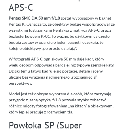
APS-C
Pentax SMC DA 50 mm f/1.8
został wyposażony w bagnet
Pentax K. Oznacza to, że obiektyw będzie współpracował ze
wszystkimi lustrzankami Pentaksa z matrycą APS-C oraz z
bezlusterkowcem K-01. To ważne, bo użytkownicy często
budują zestaw w oparciu o jeden bagnet i oczekują, że
kolejne obiektywy „po prostu działają”.
W fotografii APS-C ogniskowa 50 mm daje kadr, który
wielu osobom odpowiada bardziej niż typowe szerokie kąty.
Dzięki temu łatwo kadruje się postacie, detale i sceny
uliczne bez wrażenia nadmiernego „rozciągnięcia”
perspektywy.
Model jest też dobrym wyborem dla osób, które zaczynają
przygodę z jasną optyką. f/1.8 pozwala szybko zobaczyć
różnicę między fotografowaniem „na kitach” a obiektywem,
który lepiej pracuje z rozmyciem tła.
Powłoka SP (Super