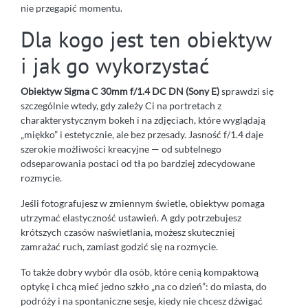
nie przegapić momentu.
Dla kogo jest ten obiektyw
i jak go wykorzystać
Obiektyw Sigma C 30mm f/1.4 DC DN (Sony E)
sprawdzi się
szczególnie wtedy, gdy zależy Ci na portretach z
charakterystycznym bokeh i na zdjęciach, które wyglądają
„miękko” i estetycznie, ale bez przesady. Jasność f/1.4 daje
szerokie możliwości kreacyjne — od subtelnego
odseparowania postaci od tła po bardziej zdecydowane
rozmycie.
Jeśli fotografujesz w zmiennym świetle, obiektyw pomaga
utrzymać elastyczność ustawień. A gdy potrzebujesz
krótszych czasów naświetlania, możesz skuteczniej
zamrażać ruch, zamiast godzić się na rozmycie.
To także dobry wybór dla osób, które cenią kompaktową
optykę i chcą mieć jedno szkło „na co dzień”: do miasta, do
podróży i na spontaniczne sesje, kiedy nie chcesz dźwigać