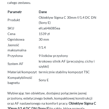
całego zestawu.
Parametr
Dane
Obiektyw Sigma C 30mm f/1.4 DC DN
Produkt
(Sony E)
SKU
efca646085ea
Cena
1539 zł
Ogniskowa
30 mm
Jasność
f/1.4
maksymalna
Przysłona
9 listków przysłony
krokowy silnik AF (precyzyjny, cichy i
System AF
szybki)
Materiał/kompozyt
termicznie stabilny kompozyt TSC
Kompatybilność
Sony E
bagnetu
Wybierając ten obiektyw, dostajesz połączenie jasnej
przysłony, estetycznego bokeh, kompaktowej konstrukcji
oraz AF nastawionego na komfort pracy.
Obiektyw Sigma C
30mm f/1.4 DC DN (Sony E)
to szkło, które pozwala