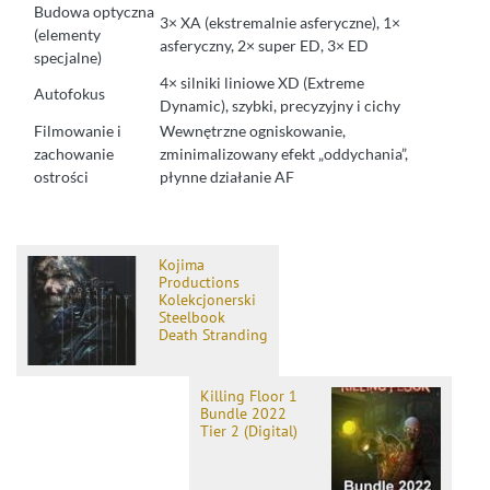
Budowa optyczna
3× XA (ekstremalnie asferyczne), 1×
(elementy
asferyczny, 2× super ED, 3× ED
specjalne)
4× silniki liniowe XD (Extreme
Autofokus
Dynamic), szybki, precyzyjny i cichy
Filmowanie i
Wewnętrzne ogniskowanie,
zachowanie
zminimalizowany efekt „oddychania”,
ostrości
płynne działanie AF
Kojima
Productions
Kolekcjonerski
Steelbook
Death Stranding
Killing Floor 1
Bundle 2022
Tier 2 (Digital)