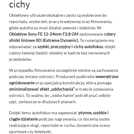
cichy
Obiektywy ultraszerokokątne często są wybierane do
reportażu, wydarzeń, pracy kreatywnej oraz filmowania,
gdzie autofocus musi działać pewnie i stabilnie. W
Obiektyw Sony FE 12-24mm F2.8 GM
zastosowano
cztery
silniki liniowe XD (Extreme Dynamic)
. To rozwiązanie ma
odpowiadać za
szybki, precyzyjny i cichy autofokus
, dzięki
czemu łatwiej śledzić obiekty w kadrze bez nerwowych
przeskoków.
W przypadku filmowania szczególnie istotne są zachowania
podczas zmiany ostrości. Producent podkreśla
wewnętrzne
ogniskowanie
oraz specjalną konstrukcję, która pomaga
zminimalizować efekt „oddychania”
w trakcie ustawiania
ostrości. To ważne, bo „oddychanie” potrafi psuć odbiór
ujęć, zwłaszcza w dłuższych planach.
Dzięki temu autofokus ma zapewniać
płynne, szybkie i
ciągłe działanie
podczas nagrywania, co docenią osoby
realizujące vlogi, reportaże w ruchu, dynamiczne sceny
sportowe czy teledyski.