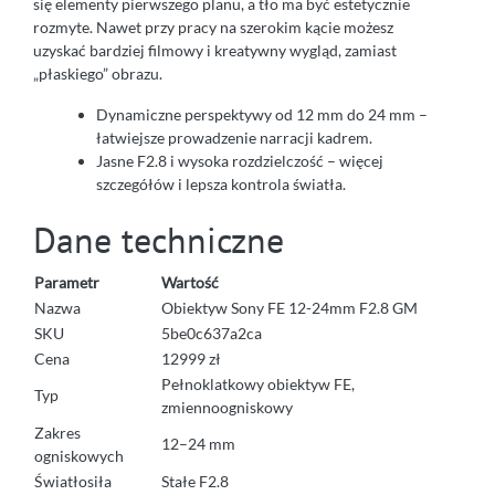
się elementy pierwszego planu, a tło ma być estetycznie
rozmyte. Nawet przy pracy na szerokim kącie możesz
uzyskać bardziej filmowy i kreatywny wygląd, zamiast
„płaskiego” obrazu.
Dynamiczne perspektywy od 12 mm do 24 mm –
łatwiejsze prowadzenie narracji kadrem.
Jasne F2.8 i wysoka rozdzielczość – więcej
szczegółów i lepsza kontrola światła.
Dane techniczne
Parametr
Wartość
Nazwa
Obiektyw Sony FE 12-24mm F2.8 GM
SKU
5be0c637a2ca
Cena
12999 zł
Pełnoklatkowy obiektyw FE,
Typ
zmiennoogniskowy
Zakres
12–24 mm
ogniskowych
Światłosiła
Stałe F2.8