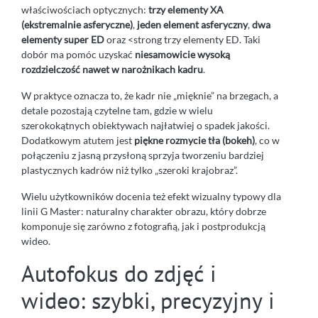
właściwościach optycznych:
trzy elementy XA
(ekstremalnie asferyczne)
,
jeden element asferyczny
,
dwa
elementy super ED
oraz <strong trzy elementy ED. Taki
dobór ma pomóc uzyskać
niesamowicie wysoką
rozdzielczość nawet w narożnikach kadru
.
W praktyce oznacza to, że kadr nie „mięknie” na brzegach, a
detale pozostają czytelne tam, gdzie w wielu
szerokokątnych obiektywach najłatwiej o spadek jakości.
Dodatkowym atutem jest
piękne rozmycie tła (bokeh)
, co w
połączeniu z jasną przysłoną sprzyja tworzeniu bardziej
plastycznych kadrów niż tylko „szeroki krajobraz”.
Wielu użytkowników docenia też efekt wizualny typowy dla
linii G Master: naturalny charakter obrazu, który dobrze
komponuje się zarówno z fotografią, jak i postprodukcją
wideo.
Autofokus do zdjęć i
wideo: szybki, precyzyjny i