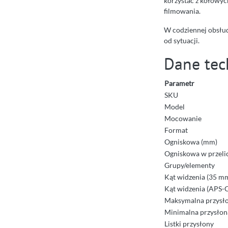
korzystać z kołowyc
filmowania.
W codziennej obsłud
od sytuacji.
Dane tec
Parametr
SKU
Model
Mocowanie
Format
Ogniskowa (mm)
Ogniskowa w przeli
Grupy/elementy
Kąt widzenia (35 m
Kąt widzenia (APS-
Maksymalna przysło
Minimalna przysłona
Listki przysłony