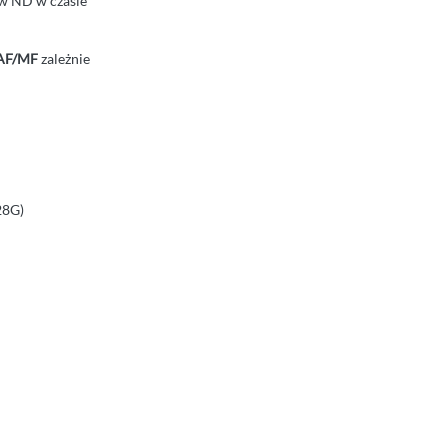
ów ND w czasie
AF/MF
zależnie
28G)