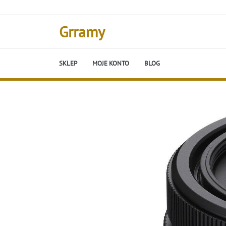
Skip
to
content
Grramy
SKLEP
MOJE KONTO
BLOG