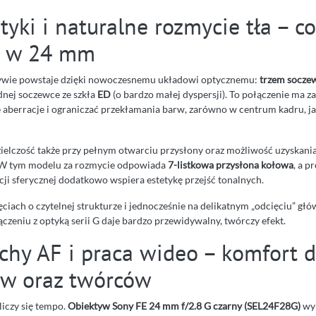
tyki i naturalne rozmycie tła – co
z w 24 mm
ywie powstaje dzięki nowoczesnemu układowi optycznemu:
trzem socz
dnej soczewce ze szkła
ED
(o bardzo małej dyspersji). To połączenie ma z
berracje i ograniczać przekłamania barw, zarówno w centrum kadru, jak
ielczość także przy pełnym otwarciu przysłony oraz możliwość uzyskani
 W tym modelu za rozmycie odpowiada
7-listkowa przysłona kołowa
, a p
ji sferycznej dodatkowo wspiera estetykę przejść tonalnych.
djęciach o czytelnej strukturze i jednocześnie na delikatnym „odcięciu” 
czeniu z optyką serii G daje bardzo przewidywalny, twórczy efekt.
ichy AF i praca wideo – komfort d
ów oraz twórców
liczy się tempo.
Obiektyw Sony FE 24 mm f/2.8 G czarny (SEL24F28G)
wyk