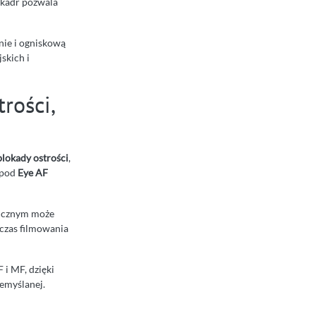
 kadr pozwala
ie i ogniskową
skich i
rości,
blokady ostrości
,
 pod
Eye AF
ficznym może
dczas filmowania
 i MF, dzięki
emyślanej.