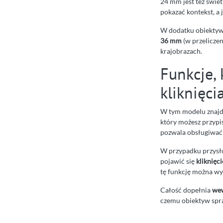
24 mm jest też świe
pokazać kontekst, a
W dodatku obiektyw
36 mm
(w przelicze
krajobrazach.
Funkcje, 
kliknięci
W tym modelu znajdz
który możesz przypi
pozwala obsługiwać 
W przypadku przysło
pojawić się
kliknięci
tę funkcję można wy
Całość dopełnia
wew
czemu obiektyw spra