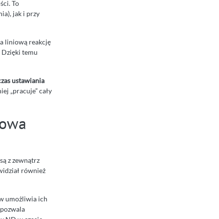
ści. To
), jak i przy
 liniową reakcję
. Dzięki temu
czas ustawiania
ej „pracuje” cały
lowa
są z zewnątrz
widział również
yw umożliwia ich
 pozwala