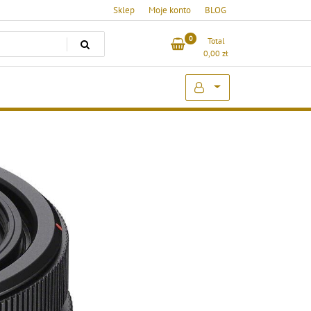
Sklep
Moje konto
BLOG
0
Total
0,00
zł