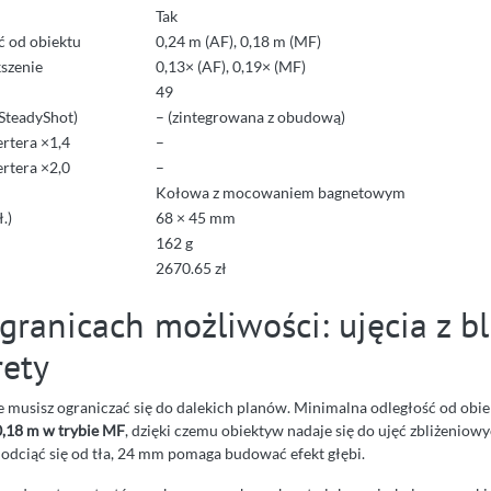
Tak
ć od obiektu
0,24 m (AF), 0,18 m (MF)
szenie
0,13× (AF), 0,19× (MF)
49
(SteadyShot)
– (zintegrowana z obudową)
rtera ×1,4
–
rtera ×2,0
–
Kołowa z mocowaniem bagnetowym
.)
68 × 45 mm
162 g
2670.65 zł
ranicach możliwości: ujęcia z bl
rety
nie musisz ograniczać się do dalekich planów. Minimalna odległość od ob
0,18 m w trybie MF
, dzięki czemu obiektyw nadaje się do ujęć zbliżeniow
dciąć się od tła, 24 mm pomaga budować efekt głębi.