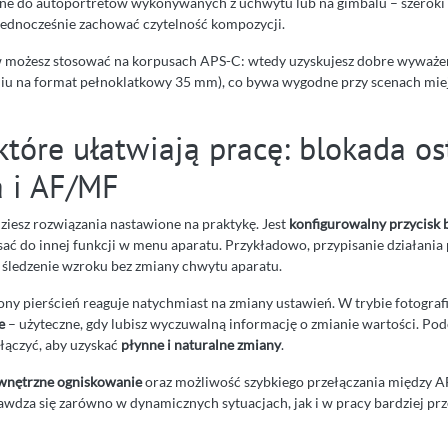
tne do autoportretów wykonywanych z uchwytu lub na gimbalu – szeroki
 jednocześnie zachować czytelność kompozycji.
 możesz stosować na korpusach APS-C: wtedy uzyskujesz dobre wyważen
niu na format pełnoklatkowy 35 mm), co bywa wygodne przy scenach miej
które ułatwiają pracę: blokada ost
a i AF/MF
iesz rozwiązania nastawione na praktykę. Jest
konfigurowalny przycisk 
sać do innej funkcji w menu aparatu. Przykładowo, przypisanie działania
śledzenie wzroku bez zmiany chwytu aparatu.
ny pierścień reaguje natychmiast na zmiany ustawień. W trybie fotogra
e
– użyteczne, gdy lubisz wyczuwalną informację o zmianie wartości. Po
łączyć, aby uzyskać
płynne i naturalne zmiany
.
nętrzne ogniskowanie
oraz możliwość szybkiego przełączania między AF
wdza się zarówno w dynamicznych sytuacjach, jak i w pracy bardziej prz