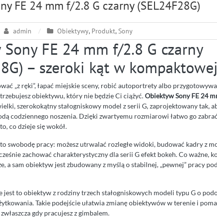
ny FE 24 mm f/2.8 G czarny (SEL24F28G)
admin
Obiektywy
,
Produkt
,
Sony
 Sony FE 24 mm f/2.8 G czarny
8G) – szeroki kąt w kompaktowej
fować „z ręki”, łapać miejskie sceny, robić autoportrety albo przygotowywa
trzebujesz obiektywu, który nie będzie Ci ciążyć.
Obiektyw Sony FE 24 mm
ielki, szerokokątny stałogniskowy model z serii G, zaprojektowany tak, 
odą codziennego noszenia. Dzięki zwartyemu rozmiarowi łatwo go zabrać
o, co dzieje się wokół.
to swobodę pracy: możesz utrwalać rozległe widoki, budować kadry z m
ześnie zachować charakterystyczny dla serii G efekt bokeh. Co ważne, ko
e, a sam obiektyw jest zbudowany z myślą o stabilnej, „pewnej” pracy pod
że jest to obiektyw z rodziny trzech stałogniskowych modeli typu G o po
i użytkowania. Takie podejście ułatwia zmianę obiektywów w terenie i p
zwłaszcza gdy pracujesz z gimbalem.