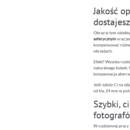
Jakość op
dostajes
Obraz w tym obiekt
asferycznym
oraz je
kompensować różne a
obrzeżach.
Efekt? Wysoka rozdz
naturalnego bokeh.
kompensacja aberrac
Jeśli zależy Ci na z
od tła, 24 mm w połą
Szybki, c
fotograf
W codziennej pracy 