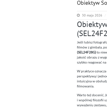
Obiektyw So
30 maja 2026
Obiektyw
(SEL24F2
Jeśli lubisz fotogra
filmów z gimbala, po
(SEL24F28G)
to niew
jakość obrazu z wyg
szybko reagować na t
W praktyce oznacza 
perspektywą i jednoc
intuicyjna w obsłudz
filmowania.
Warto też docenić, 
i wspólnej filozofi
wyważeniu zestawu, 