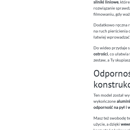
silniki liniowe
, któr
rozwiązanie sprawdza
filmowaniu, gdy ważn
Dodatkowo ręczna reg
na ruch pierścienia 
łatwiej wprowadzać 
Do wideo przydaje 
ostrości
, co ułatwi
zestaw, a Ty skupiasz
Odpornoś
konstrukcj
Ten model został wy
wykończone
alumin
odporność na pył i 
Masz też swobodę tw
użycie, a dzięki
wewn