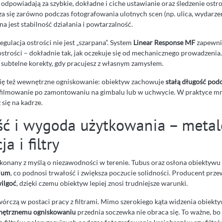
e odpowiadają za szybkie, dokładne i ciche ustawianie oraz śledzenie ostro
 się zarówno podczas fotografowania ulotnych scen (np. ulica, wydarzenia
a jest stabilność działania i powtarzalność.
ulacja ostrości nie jest „szarpana”. System
Linear Response MF
zapewnia
ostrości – dokładnie tak, jak oczekuje się od mechanicznego prowadzenia
subtelne korekty, gdy pracujesz z własnym zamysłem.
się też wewnętrzne ogniskowanie: obiektyw zachowuje
stałą długość pod
a filmowanie po zamontowaniu na gimbalu lub w uchwycie. W praktyce mni
 się na kadrze.
ć i wygoda użytkowania – meta
a i filtry
konany z myślą o niezawodności w terenie. Tubus oraz osłona obiektywu 
ium
, co podnosi trwałość i zwiększa poczucie solidności. Producent prze
wilgoć
, dzięki czemu obiektyw lepiej znosi trudniejsze warunki.
órczą w postaci pracy z filtrami. Mimo szerokiego kąta widzenia obiekt
ętrznemu ogniskowaniu
przednia soczewka nie obraca się. To ważne, bo