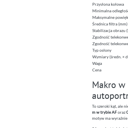
Przysłona kołowa
Minimalna odległoś
Maksymalne powięk
Średnica filtra (mm)
Stabilizacja obrazu 
Zgodność telekonwe
Zgodność telekonwe
Typ osłony
Wymiary (średn. × dł
Waga
Cena
Makro w g
autoport
To szeroki kąt, ale 
m w trybie AF
oraz
motyw ma wyraźnie o