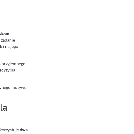
ewkom
a zadanie
 i na jego
a przyjemnego,
recyzyjna
głównego motywu
la
orzystuje
dwa