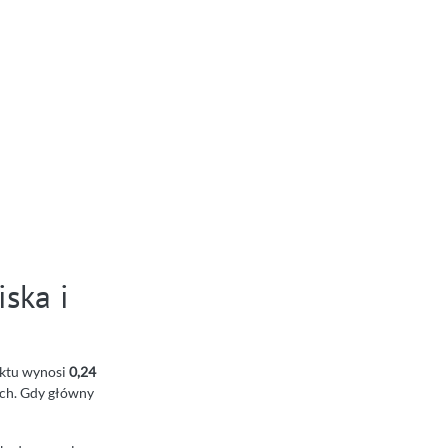
iska i
iektu wynosi
0,24
ych. Gdy główny